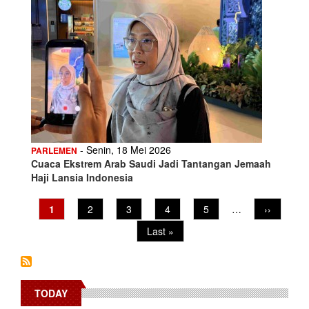
- Senin, 18 Mei 2026
PARLEMEN
Cuaca Ekstrem Arab Saudi Jadi Tantangan Jemaah
Haji Lansia Indonesia
Current
1
Page
2
Page
3
Page
4
Page
5
…
Next
››
Pagination
page
page
Last
Last »
page
TODAY