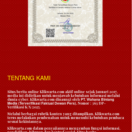
TENTANG KAMI
Situs berita online Klikwarta.com aktif online sejak Januari 2017,
media ini didirikan untuk menjawab kebutuhan informasi melalui
PT. Wahana Bintang
dunia cyber. Klikwarta.com dinaungi oleh
Media (Terverifikasi Faktual Dewan Pers)
, Nomor : 363/DP-
Verifikasi/K/X/2025.
Melalui berbagai rubrik/konten yang ditampilkan, Klikwarta.com
terus melakukan pembenahan untuk memenuhi kebutuhan pembaca
sesuai kekiniannya.
Klikwarta.com dalam penyajiannya mengemban fungsi informasi,
pendidikan, hiburan dan kontrol sosial. Situs berita