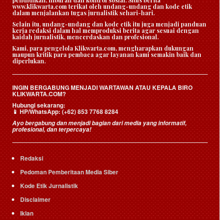
www.klikwarta.com terikat oleh undang-undang dan kode etik
dalam menjalankan tugas jurnalistik sehari-hari.
Selain itu, undang-undang dan kode etik itu juga menjadi panduan
kerja redaksi dalam hal memproduksi berita agar sesuai dengan
kaidah jurnalistik, mencerdaskan dan profesional.
Kami, para pengelola Klikwarta.com, mengharapkan dukungan
maupun kritik para pembaca agar layanan kami semakin baik dan
diperlukan.
INGIN BERGABUNG MENJADI WARTAWAN ATAU KEPALA BIRO
KLIKWARTA.COM?
Hubungi sekarang:
HP/WhatsApp:
(+62) 853 7768 8284
📱
Ayo bergabung dan menjadi bagian dari media yang informatif,
profesional, dan terpercaya!
Redaksi
Pedoman Pemberitaan Media Siber
Kode Etik Jurnalistik
Disclaimer
Iklan