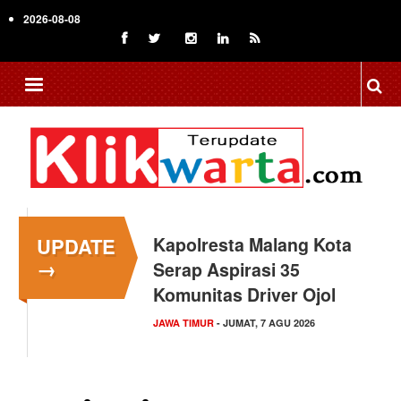
Skip
2026-08-08
to
main
content
UPDATE
Kapolresta Malang Kota
→
Serap Aspirasi 35
Komunitas Driver Ojol
JAWA TIMUR
- JUMAT, 7 AGU 2026