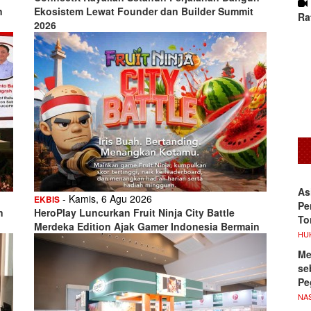
n
Ekosistem Lewat Founder dan Builder Summit
Ra
2026
As
- Kamis, 6 Agu 2026
EKBIS
Pe
n
HeroPlay Luncurkan Fruit Ninja City Battle
To
Merdeka Edition Ajak Gamer Indonesia Bermain
HU
Me
se
Pe
NA