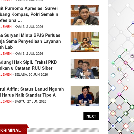
git Purnomo Apresiasi Survei
tbang Kompas, Polri Semakin
ofesional…
RLEMEN
- KAMIS, 2 JUL 2026
ma Suryani Minta BPJS Perluas
rja Sama Penyediaan Layanan
th Lab
RLEMEN
- KAMIS, 2 JUL 2026
ndungi Hak Sipil, Fraksi PKB
rikan 8 Catatan RUU Siber
RLEMEN
- SELASA, 30 JUN 2026
rul Arifin: Status Lanud Ngurah
i Harus Naik Standar Tipe A
RLEMEN
- SABTU, 27 JUN 2026
NEXT
KRIMINAL