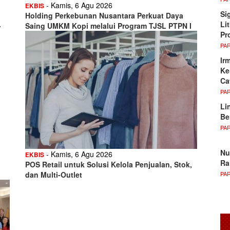
- Kamis, 6 Agu 2026
EKBIS
Si
Holding Perkebunan Nusantara Perkuat Daya
Li
-
Saing UMKM Kopi melalui Program TJSL PTPN I
Pr
PA
Ir
Ke
Ca
PA
Li
Be
PA
Nu
- Kamis, 6 Agu 2026
EKBIS
Ra
POS Retail untuk Solusi Kelola Penjualan, Stok,
PA
dan Multi-Outlet