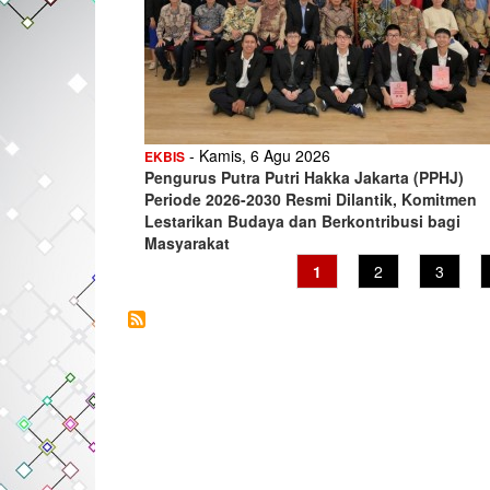
- Kamis, 6 Agu 2026
EKBIS
Pengurus Putra Putri Hakka Jakarta (PPHJ)
Periode 2026-2030 Resmi Dilantik, Komitmen
Lestarikan Budaya dan Berkontribusi bagi
Masyarakat
Current
1
Page
2
Page
3
page