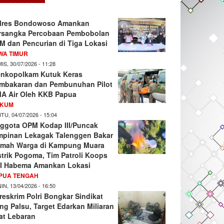
lres Bondowoso Amankan
rsangka Percobaan Pembobolan
M dan Pencurian di Tiga Lokasi
WA TIMUR
IS, 30/07/2026 - 11:28
nkopolkam Kutuk Keras
mbakaran dan Pembunuhan Pilot
A Air Oleh KKB Papua
KUM
TU, 04/07/2026 - 15:04
ggota OPM Kodap III/Puncak
mpinan Lekagak Talenggen Bakar
mah Warga di Kampung Muara
strik Pogoma, Tim Patroli Koops
I Habema Amankan Lokasi
PUA TENGAH
IN, 13/04/2026 - 16:50
reskrim Polri Bongkar Sindikat
ng Palsu, Target Edarkan Miliaran
at Lebaran