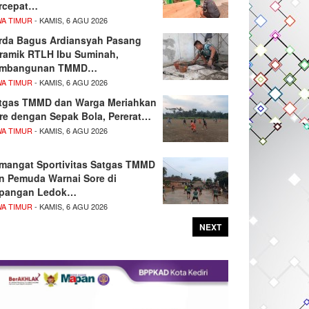
rcepat…
WA TIMUR
- KAMIS, 6 AGU 2026
rda Bagus Ardiansyah Pasang
ramik RTLH Ibu Suminah,
mbangunan TMMD…
WA TIMUR
- KAMIS, 6 AGU 2026
tgas TMMD dan Warga Meriahkan
re dengan Sepak Bola, Pererat…
WA TIMUR
- KAMIS, 6 AGU 2026
mangat Sportivitas Satgas TMMD
n Pemuda Warnai Sore di
pangan Ledok…
WA TIMUR
- KAMIS, 6 AGU 2026
NEXT