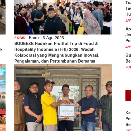
Tr
Te
Hu
JA
Ap
Je
- Kamis, 6 Agu 2026
EKBIS
Pe
SQUEEZE Hadirkan Fruitful Trip di Food &
JA
ak
Hospitality Indonesia (FHI) 2026: Wadah
Gu
Kolaborasi yang Menghubungkan Inovasi,
Be
Pengalaman, dan Pertumbuhan Bersama
POL
Ka
Pe
Be
PA