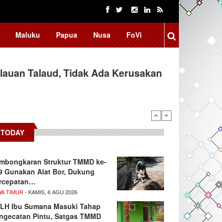
Maluku
Papua
Nusa
FoVi
auan Talaud, Tidak Ada Kerusakan
TODAY
mbongkaran Struktur TMMD ke-
9 Gunakan Alat Bor, Dukung
rcepatan…
WA TIMUR
- KAMIS, 6 AGU 2026
LH Ibu Sumana Masuki Tahap
ngecatan Pintu, Satgas TMMD