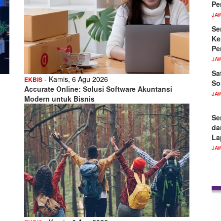
Pe
JA
Se
Ke
Pe
JA
Sa
- Kamis, 6 Agu 2026
EKBIS
So
Accurate Online: Solusi Software Akuntansi
JA
Modern untuk Bisnis
Se
da
La
JA