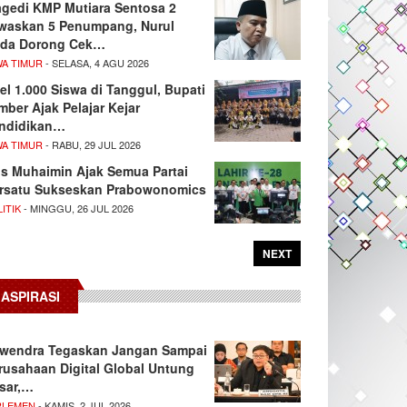
agedi KMP Mutiara Sentosa 2
waskan 5 Penumpang, Nurul
da Dorong Cek…
WA TIMUR
- SELASA, 4 AGU 2026
el 1.000 Siswa di Tanggul, Bupati
mber Ajak Pelajar Kejar
ndidikan…
WA TIMUR
- RABU, 29 JUL 2026
s Muhaimin Ajak Semua Partai
rsatu Sukseskan Prabowonomics
ITIK
- MINGGU, 26 JUL 2026
NEXT
ASPIRASI
wendra Tegaskan Jangan Sampai
rusahaan Digital Global Untung
sar,…
RLEMEN
- KAMIS, 2 JUL 2026