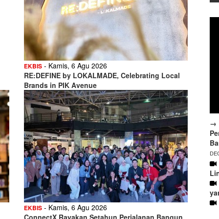
- Kamis, 6 Agu 2026
EKBIS
RE:DEFINE by LOKALMADE, Celebrating Local
Brands in PIK Avenue
→ 
Pe
Ba
DEC
Li
ya
- Kamis, 6 Agu 2026
EKBIS
ConnectX Rayakan Setahun Perjalanan Bangun