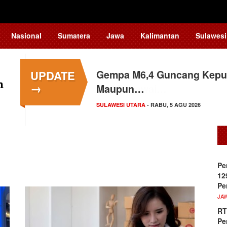
Nasional
Sumatera
Jawa
Kalimantan
Sulawesi
UPDATE
Gempa M6,4 Guncang Kepul
→
Maupun…
SULAWESI UTARA
- RABU, 5 AGU 2026
Pe
12
Pe
JA
RT
Pe