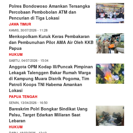
Polres Bondowoso Amankan Tersangka
Percobaan Pembobolan ATM dan
Pencurian di Tiga Lokasi
JAWA TIMUR
KAMIS, 30/07/2026 - 11:28
Menkopolkam Kutuk Keras Pembakaran
dan Pembunuhan Pilot AMA Air Oleh KKB
Papua
HUKUM
SABTU, 04/07/2026 - 15:04
Anggota OPM Kodap III/Puncak Pimpinan
Lekagak Talenggen Bakar Rumah Warga
di Kampung Muara Distrik Pogoma, Tim
Patroli Koops TNI Habema Amankan
Lokasi
PAPUA TENGAH
SENIN, 13/04/2026 - 16:50
Bareskrim Polri Bongkar Sindikat Uang
Palsu, Target Edarkan Miliaran Saat
Lebaran
HUKUM
RABU, 18/03/2026 - 12:13