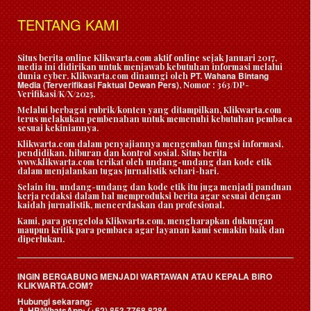
TENTANG KAMI
Situs berita online Klikwarta.com aktif online sejak Januari 2017,
media ini didirikan untuk menjawab kebutuhan informasi melalui
PT. Wahana Bintang
dunia cyber. Klikwarta.com dinaungi oleh
Media (Terverifikasi Faktual Dewan Pers)
, Nomor : 363/DP-
Verifikasi/K/X/2025.
Melalui berbagai rubrik/konten yang ditampilkan, Klikwarta.com
terus melakukan pembenahan untuk memenuhi kebutuhan pembaca
sesuai kekiniannya.
Klikwarta.com dalam penyajiannya mengemban fungsi informasi,
pendidikan, hiburan dan kontrol sosial. Situs berita
www.klikwarta.com terikat oleh undang-undang dan kode etik
dalam menjalankan tugas jurnalistik sehari-hari.
Selain itu, undang-undang dan kode etik itu juga menjadi panduan
kerja redaksi dalam hal memproduksi berita agar sesuai dengan
kaidah jurnalistik, mencerdaskan dan profesional.
Kami, para pengelola Klikwarta.com, mengharapkan dukungan
maupun kritik para pembaca agar layanan kami semakin baik dan
diperlukan.
INGIN BERGABUNG MENJADI WARTAWAN ATAU KEPALA BIRO
KLIKWARTA.COM?
Hubungi sekarang:
HP/WhatsApp:
(+62) 853 7768 8284
📱