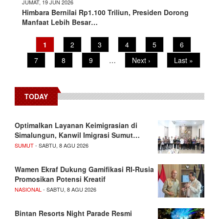
JUMAT, 19 JUN 2026
Himbara Bernilai Rp1.100 Triliun, Presiden Dorong
Manfaat Lebih Besar…
Current
1
Page
2
Page
3
Page
4
Page
5
Page
6
Pagination
page
Page
7
Page
8
Page
9
…
Next
Next ›
Last
Last »
page
page
TODAY
Optimalkan Layanan Keimigrasian di
Simalungun, Kanwil Imigrasi Sumut…
SUMUT
- SABTU, 8 AGU 2026
Wamen Ekraf Dukung Gamifikasi RI-Rusia
Promosikan Potensi Kreatif
NASIONAL
- SABTU, 8 AGU 2026
Bintan Resorts Night Parade Resmi