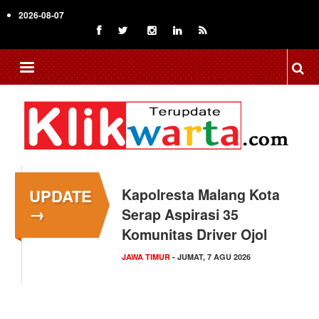
Skip
2026-08-07
to
main
content
UPDATE
Kapolresta Malang Kota
→
Serap Aspirasi 35
Komunitas Driver Ojol
JAWA TIMUR
- JUMAT, 7 AGU 2026