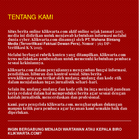
TENTANG KAMI
Situs berita online Klikwarta.com aktif online sejak Januari 2017,
media ini didirikan untuk menjawab kebutuhan informasi melalui
PT. Wahana Bintang
dunia cyber. Klikwarta.com dinaungi oleh
Media (Terverifikasi Faktual Dewan Pers)
, Nomor : 363/DP-
Verifikasi/K/X/2025.
Melalui berbagai rubrik/konten yang ditampilkan, Klikwarta.com
terus melakukan pembenahan untuk memenuhi kebutuhan pembaca
sesuai kekiniannya.
Klikwarta.com dalam penyajiannya mengemban fungsi informasi,
pendidikan, hiburan dan kontrol sosial. Situs berita
www.klikwarta.com terikat oleh undang-undang dan kode etik
dalam menjalankan tugas jurnalistik sehari-hari.
Selain itu, undang-undang dan kode etik itu juga menjadi panduan
kerja redaksi dalam hal memproduksi berita agar sesuai dengan
kaidah jurnalistik, mencerdaskan dan profesional.
Kami, para pengelola Klikwarta.com, mengharapkan dukungan
maupun kritik para pembaca agar layanan kami semakin baik dan
diperlukan.
INGIN BERGABUNG MENJADI WARTAWAN ATAU KEPALA BIRO
KLIKWARTA.COM?