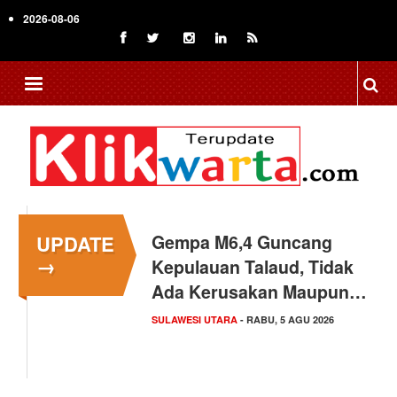
Skip
2026-08-06
to
main
content
UPDATE
Gempa M6,4 Guncang
→
Kepulauan Talaud, Tidak
Ada Kerusakan Maupun…
SULAWESI UTARA
- RABU, 5 AGU 2026