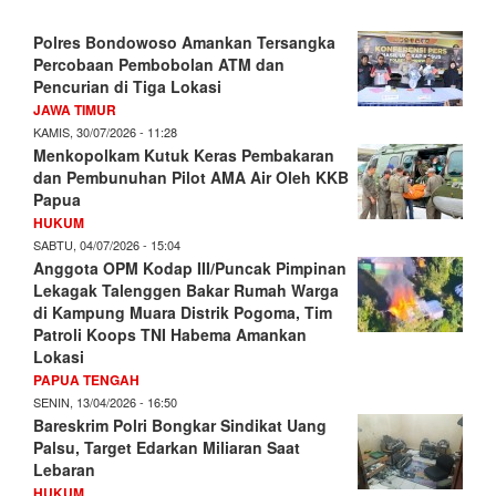
Polres Bondowoso Amankan Tersangka
Percobaan Pembobolan ATM dan
Pencurian di Tiga Lokasi
JAWA TIMUR
KAMIS, 30/07/2026 - 11:28
Menkopolkam Kutuk Keras Pembakaran
dan Pembunuhan Pilot AMA Air Oleh KKB
Papua
HUKUM
SABTU, 04/07/2026 - 15:04
Anggota OPM Kodap III/Puncak Pimpinan
Lekagak Talenggen Bakar Rumah Warga
di Kampung Muara Distrik Pogoma, Tim
Patroli Koops TNI Habema Amankan
Lokasi
PAPUA TENGAH
SENIN, 13/04/2026 - 16:50
Bareskrim Polri Bongkar Sindikat Uang
Palsu, Target Edarkan Miliaran Saat
Lebaran
HUKUM