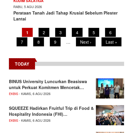
KODIM SALATIGA
RABU, 5 AGU 2026
Perataan Tanah Jadi Tahap Krusial Sebelum Plester
Lantai
Current
1
Page
2
Page
3
Page
4
Page
5
Page
6
Pagination
page
Page
7
Page
8
Page
9
…
Next
Next ›
Last
Last »
page
page
TODAY
BINUS University Luncurkan Beasiswa
untuk Perkuat Komitmen Mencetak…
EKBIS
- KAMIS, 6 AGU 2026
SQUEEZE Hadirkan Fruitful Trip di Food &
Hospitality Indonesia (FHI)…
EKBIS
- KAMIS, 6 AGU 2026