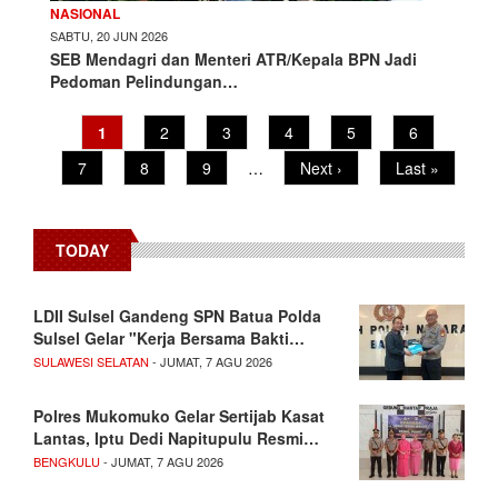
NASIONAL
SABTU, 20 JUN 2026
SEB Mendagri dan Menteri ATR/Kepala BPN Jadi
Pedoman Pelindungan…
Current
1
Page
2
Page
3
Page
4
Page
5
Page
6
Pagination
page
Page
7
Page
8
Page
9
…
Next
Next ›
Last
Last »
page
page
TODAY
LDII Sulsel Gandeng SPN Batua Polda
Sulsel Gelar "Kerja Bersama Bakti…
SULAWESI SELATAN
- JUMAT, 7 AGU 2026
Polres Mukomuko Gelar Sertijab Kasat
Lantas, Iptu Dedi Napitupulu Resmi…
BENGKULU
- JUMAT, 7 AGU 2026