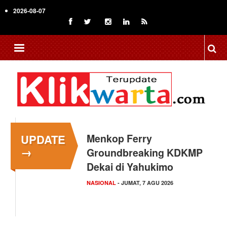
Skip
2026-08-07
to
main
content
UPDATE
Menkop Ferry
→
Groundbreaking KDKMP
Dekai di Yahukimo
NASIONAL
- JUMAT, 7 AGU 2026