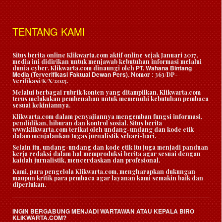
TENTANG KAMI
Situs berita online Klikwarta.com aktif online sejak Januari 2017,
media ini didirikan untuk menjawab kebutuhan informasi melalui
PT. Wahana Bintang
dunia cyber. Klikwarta.com dinaungi oleh
Media (Terverifikasi Faktual Dewan Pers)
, Nomor : 363/DP-
Verifikasi/K/X/2025.
Melalui berbagai rubrik/konten yang ditampilkan, Klikwarta.com
terus melakukan pembenahan untuk memenuhi kebutuhan pembaca
sesuai kekiniannya.
Klikwarta.com dalam penyajiannya mengemban fungsi informasi,
pendidikan, hiburan dan kontrol sosial. Situs berita
www.klikwarta.com terikat oleh undang-undang dan kode etik
dalam menjalankan tugas jurnalistik sehari-hari.
Selain itu, undang-undang dan kode etik itu juga menjadi panduan
kerja redaksi dalam hal memproduksi berita agar sesuai dengan
kaidah jurnalistik, mencerdaskan dan profesional.
Kami, para pengelola Klikwarta.com, mengharapkan dukungan
maupun kritik para pembaca agar layanan kami semakin baik dan
diperlukan.
INGIN BERGABUNG MENJADI WARTAWAN ATAU KEPALA BIRO
KLIKWARTA.COM?