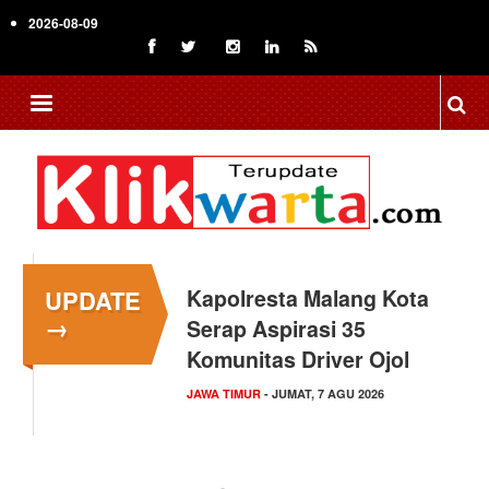
Skip
2026-08-09
to
main
content
UPDATE
Kapolresta Malang Kota
→
Serap Aspirasi 35
Komunitas Driver Ojol
JAWA TIMUR
- JUMAT, 7 AGU 2026