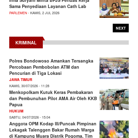
Irma Suryani Minta BPJS Perluas Kerja
Sama Penyediaan Layanan Cath Lab
PARLEMEN
- KAMIS, 2 JUL 2026
NEXT
KRIMINAL
Polres Bondowoso Amankan Tersangka
Percobaan Pembobolan ATM dan
Pencurian di Tiga Lokasi
JAWA TIMUR
KAMIS, 30/07/2026 - 11:28
Menkopolkam Kutuk Keras Pembakaran
dan Pembunuhan Pilot AMA Air Oleh KKB
Papua
HUKUM
SABTU, 04/07/2026 - 15:04
Anggota OPM Kodap III/Puncak Pimpinan
Lekagak Talenggen Bakar Rumah Warga
di Kampung Muara Distrik Pogoma, Tim