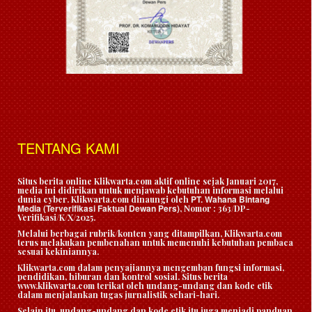
TENTANG KAMI
Situs berita online Klikwarta.com aktif online sejak Januari 2017,
media ini didirikan untuk menjawab kebutuhan informasi melalui
PT. Wahana Bintang
dunia cyber. Klikwarta.com dinaungi oleh
Media (Terverifikasi Faktual Dewan Pers)
, Nomor : 363/DP-
Verifikasi/K/X/2025.
Melalui berbagai rubrik/konten yang ditampilkan, Klikwarta.com
terus melakukan pembenahan untuk memenuhi kebutuhan pembaca
sesuai kekiniannya.
Klikwarta.com dalam penyajiannya mengemban fungsi informasi,
pendidikan, hiburan dan kontrol sosial. Situs berita
www.klikwarta.com terikat oleh undang-undang dan kode etik
dalam menjalankan tugas jurnalistik sehari-hari.
Selain itu, undang-undang dan kode etik itu juga menjadi panduan