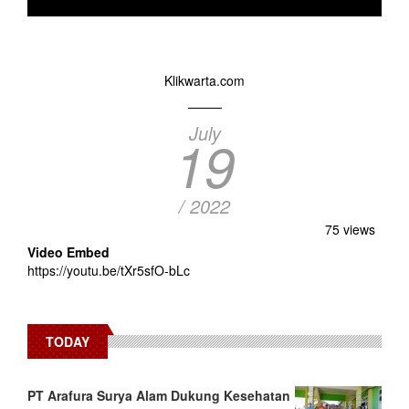
Klikwarta.com
July
19
/ 2022
75 views
Video Embed
https://youtu.be/tXr5sfO-bLc
TODAY
PT Arafura Surya Alam Dukung Kesehatan