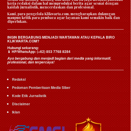
kerja redaksi dalam hal memproduksi berita agar sesuai dengan
kaidah jurnalistik, mencerdaskan dan profesional.
Kami, para pengelola Klikwarta.com, mengharapkan dukungan
maupun kritik para pembaca agar layanan kami semakin baik dan
diperlukan.
INGIN BERGABUNG MENJADI WARTAWAN ATAU KEPALA BIRO
KLIKWARTA.COM?
Hubungi sekarang:
HP/WhatsApp:
(+62) 853 7768 8284
📱
Ayo bergabung dan menjadi bagian dari media yang informatif,
profesional, dan terpercaya!
Redaksi
Pedoman Pemberitaan Media Siber
Kode Etik Jurnalistik
Disclaimer
Iklan