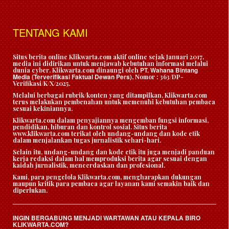
TENTANG KAMI
Situs berita online Klikwarta.com aktif online sejak Januari 2017,
media ini didirikan untuk menjawab kebutuhan informasi melalui
PT. Wahana Bintang
dunia cyber. Klikwarta.com dinaungi oleh
Media (Terverifikasi Faktual Dewan Pers)
, Nomor : 363/DP-
Verifikasi/K/X/2025.
Melalui berbagai rubrik/konten yang ditampilkan, Klikwarta.com
terus melakukan pembenahan untuk memenuhi kebutuhan pembaca
sesuai kekiniannya.
Klikwarta.com dalam penyajiannya mengemban fungsi informasi,
pendidikan, hiburan dan kontrol sosial. Situs berita
www.klikwarta.com terikat oleh undang-undang dan kode etik
dalam menjalankan tugas jurnalistik sehari-hari.
Selain itu, undang-undang dan kode etik itu juga menjadi panduan
kerja redaksi dalam hal memproduksi berita agar sesuai dengan
kaidah jurnalistik, mencerdaskan dan profesional.
Kami, para pengelola Klikwarta.com, mengharapkan dukungan
maupun kritik para pembaca agar layanan kami semakin baik dan
diperlukan.
INGIN BERGABUNG MENJADI WARTAWAN ATAU KEPALA BIRO
KLIKWARTA.COM?