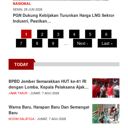
NASIONAL
SENIN, 29 JUN 2026
PGN Dukung Kebijakan Turunkan Harga LNG Sektor
Industri, Pastikan…
Current
1
Page
2
Page
3
Page
4
Page
5
Page
6
Pagination
page
Page
7
Page
8
Page
9
…
Next
Next ›
Last
Last »
page
page
TODAY
BPBD Jember Semarakkan HUT ke-81 RI
dengan Lomba, Kepala Pelaksana Ajak…
JAWA TIMUR
- JUMAT, 7 AGU 2026
Warna Baru, Harapan Baru Dan Semangat
Baru
KODIM SALATIGA
- JUMAT, 7 AGU 2026