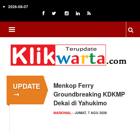
Skip
2026-08-07
to
main
content
UPDATE
Menkop Ferry
→
Groundbreaking KDKMP
Dekai di Yahukimo
NASIONAL
- JUMAT, 7 AGU 2026