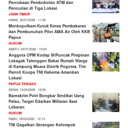
Percobaan Pembobolan ATM dan
Pencurian di Tiga Lokasi
JAWA TIMUR
KAMIS, 30/07/2026 - 11:28
Menkopolkam Kutuk Keras Pembakaran
dan Pembunuhan Pilot AMA Air Oleh KKB
Papua
HUKUM
SABTU, 04/07/2026 - 15:04
Anggota OPM Kodap III/Puncak Pimpinan
Lekagak Talenggen Bakar Rumah Warga
di Kampung Muara Distrik Pogoma, Tim
Patroli Koops TNI Habema Amankan
Lokasi
PAPUA TENGAH
SENIN, 13/04/2026 - 16:50
Bareskrim Polri Bongkar Sindikat Uang
Palsu, Target Edarkan Miliaran Saat
Lebaran
HUKUM
RABU, 18/03/2026 - 12:13
TNI Gagalkan Serangan Kelompok