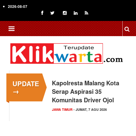
Skip
2026-08-07
to
main
content
UPDATE
Kapolresta Malang Kota
→
Serap Aspirasi 35
Komunitas Driver Ojol
JAWA TIMUR
- JUMAT, 7 AGU 2026