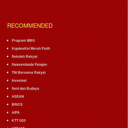
RECOMMENDED
Program MBG
KopdesKel Merah Putih
Sekolah Rakyat
Swasembada Pangan
TNI Bersama Rakyat
Investasi
Seni dan Budaya
ASEAN
BRICS
AIPA
KTT G20