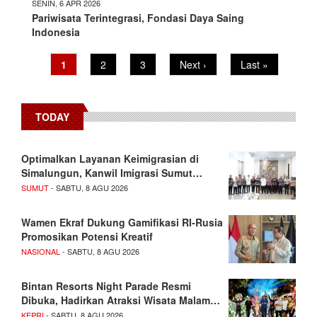
SENIN, 6 APR 2026
Pariwisata Terintegrasi, Fondasi Daya Saing
Indonesia
Current
1
Page
2
Page
3
Next
Next ›
Last
Last »
Pagination
page
page
page
TODAY
Optimalkan Layanan Keimigrasian di
Simalungun, Kanwil Imigrasi Sumut…
SUMUT
- SABTU, 8 AGU 2026
Wamen Ekraf Dukung Gamifikasi RI-Rusia
Promosikan Potensi Kreatif
NASIONAL
- SABTU, 8 AGU 2026
Bintan Resorts Night Parade Resmi
Dibuka, Hadirkan Atraksi Wisata Malam…
KEPRI
- SABTU, 8 AGU 2026