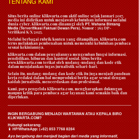
TENTANG KAMI
Situs berita online Klikwarta.com aktif online sejak Januari 2017,
media ini didirikan untuk menjawab kebutuhan informasi melalui
PT. Wahana Bintang
dunia cyber. Klikwarta.com dinaungi oleh
Media (Terverifikasi Faktual Dewan Pers)
, Nomor : 363/DP-
Verifikasi/K/X/2025.
Melalui berbagai rubrik/konten yang ditampilkan, Klikwarta.com
terus melakukan pembenahan untuk memenuhi kebutuhan pembaca
sesuai kekiniannya.
Klikwarta.com dalam penyajiannya mengemban fungsi informasi,
pendidikan, hiburan dan kontrol sosial. Situs berita
www.klikwarta.com terikat oleh undang-undang dan kode etik
dalam menjalankan tugas jurnalistik sehari-hari.
Selain itu, undang-undang dan kode etik itu juga menjadi panduan
kerja redaksi dalam hal memproduksi berita agar sesuai dengan
kaidah jurnalistik, mencerdaskan dan profesional.
Kami, para pengelola Klikwarta.com, mengharapkan dukungan
maupun kritik para pembaca agar layanan kami semakin baik dan
diperlukan.
INGIN BERGABUNG MENJADI WARTAWAN ATAU KEPALA BIRO
KLIKWARTA.COM?
Hubungi sekarang:
HP/WhatsApp:
(+62) 853 7768 8284
📱
Ayo bergabung dan menjadi bagian dari media yang informatif,