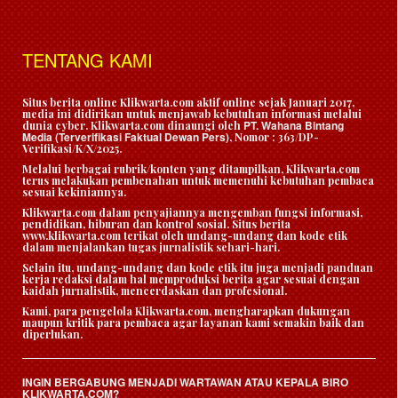
TENTANG KAMI
Situs berita online Klikwarta.com aktif online sejak Januari 2017,
media ini didirikan untuk menjawab kebutuhan informasi melalui
PT. Wahana Bintang
dunia cyber. Klikwarta.com dinaungi oleh
Media (Terverifikasi Faktual Dewan Pers)
, Nomor : 363/DP-
Verifikasi/K/X/2025.
Melalui berbagai rubrik/konten yang ditampilkan, Klikwarta.com
terus melakukan pembenahan untuk memenuhi kebutuhan pembaca
sesuai kekiniannya.
Klikwarta.com dalam penyajiannya mengemban fungsi informasi,
pendidikan, hiburan dan kontrol sosial. Situs berita
www.klikwarta.com terikat oleh undang-undang dan kode etik
dalam menjalankan tugas jurnalistik sehari-hari.
Selain itu, undang-undang dan kode etik itu juga menjadi panduan
kerja redaksi dalam hal memproduksi berita agar sesuai dengan
kaidah jurnalistik, mencerdaskan dan profesional.
Kami, para pengelola Klikwarta.com, mengharapkan dukungan
maupun kritik para pembaca agar layanan kami semakin baik dan
diperlukan.
INGIN BERGABUNG MENJADI WARTAWAN ATAU KEPALA BIRO
KLIKWARTA.COM?