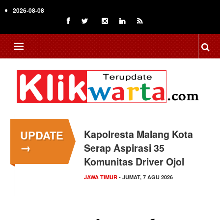
Skip
2026-08-08
to
main
content
UPDATE
Kapolresta Malang Kota
→
Serap Aspirasi 35
Komunitas Driver Ojol
JAWA TIMUR
- JUMAT, 7 AGU 2026