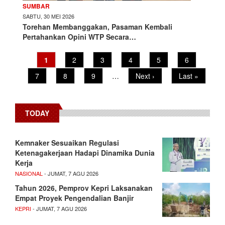
SUMBAR
SABTU, 30 MEI 2026
Torehan Membanggakan, Pasaman Kembali
Pertahankan Opini WTP Secara…
Current
1
Page
2
Page
3
Page
4
Page
5
Page
6
Pagination
page
Page
7
Page
8
Page
9
…
Next
Next ›
Last
Last »
page
page
TODAY
Kemnaker Sesuaikan Regulasi
Ketenagakerjaan Hadapi Dinamika Dunia
Kerja
NASIONAL
- JUMAT, 7 AGU 2026
Tahun 2026, Pemprov Kepri Laksanakan
Empat Proyek Pengendalian Banjir
KEPRI
- JUMAT, 7 AGU 2026