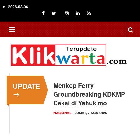
Skip
2026-08-06
to
main
content
UPDATE
Menkop Ferry
→
Groundbreaking KDKMP
Dekai di Yahukimo
NASIONAL
- JUMAT, 7 AGU 2026