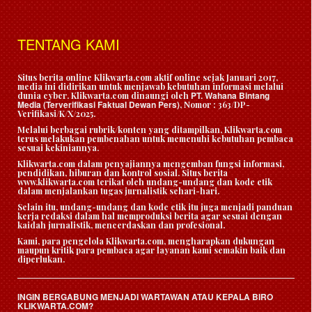
TENTANG KAMI
Situs berita online Klikwarta.com aktif online sejak Januari 2017,
media ini didirikan untuk menjawab kebutuhan informasi melalui
PT. Wahana Bintang
dunia cyber. Klikwarta.com dinaungi oleh
Media (Terverifikasi Faktual Dewan Pers)
, Nomor : 363/DP-
Verifikasi/K/X/2025.
Melalui berbagai rubrik/konten yang ditampilkan, Klikwarta.com
terus melakukan pembenahan untuk memenuhi kebutuhan pembaca
sesuai kekiniannya.
Klikwarta.com dalam penyajiannya mengemban fungsi informasi,
pendidikan, hiburan dan kontrol sosial. Situs berita
www.klikwarta.com terikat oleh undang-undang dan kode etik
dalam menjalankan tugas jurnalistik sehari-hari.
Selain itu, undang-undang dan kode etik itu juga menjadi panduan
kerja redaksi dalam hal memproduksi berita agar sesuai dengan
kaidah jurnalistik, mencerdaskan dan profesional.
Kami, para pengelola Klikwarta.com, mengharapkan dukungan
maupun kritik para pembaca agar layanan kami semakin baik dan
diperlukan.
INGIN BERGABUNG MENJADI WARTAWAN ATAU KEPALA BIRO
KLIKWARTA.COM?