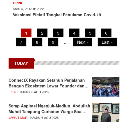
OPINI
SABTU, 26 NOP 2022
Vaksinasi Efektif Tangkal Penularan Covid-19
Current
1
Page
2
Page
3
Page
4
Page
5
Page
6
Pagination
page
Page
7
Page
8
Page
9
…
Next
Next ›
Last
Last »
page
page
TODAY
ConnectX Rayakan Setahun Perjalanan
Bangun Ekosistem Lewat Founder dan…
EKBIS
- KAMIS, 6 AGU 2026
Serap Aspirasi Nganjuk-Madiun, Abdullah
Muhdi Tampung Curhatan Warga Soal…
JAWA TIMUR
- KAMIS, 6 AGU 2026