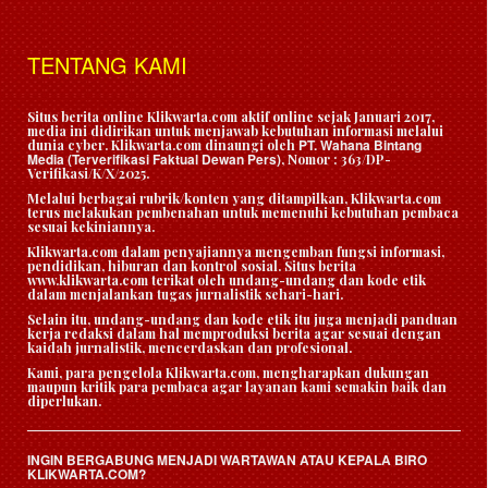
TENTANG KAMI
Situs berita online Klikwarta.com aktif online sejak Januari 2017,
media ini didirikan untuk menjawab kebutuhan informasi melalui
PT. Wahana Bintang
dunia cyber. Klikwarta.com dinaungi oleh
Media (Terverifikasi Faktual Dewan Pers)
, Nomor : 363/DP-
Verifikasi/K/X/2025.
Melalui berbagai rubrik/konten yang ditampilkan, Klikwarta.com
terus melakukan pembenahan untuk memenuhi kebutuhan pembaca
sesuai kekiniannya.
Klikwarta.com dalam penyajiannya mengemban fungsi informasi,
pendidikan, hiburan dan kontrol sosial. Situs berita
www.klikwarta.com terikat oleh undang-undang dan kode etik
dalam menjalankan tugas jurnalistik sehari-hari.
Selain itu, undang-undang dan kode etik itu juga menjadi panduan
kerja redaksi dalam hal memproduksi berita agar sesuai dengan
kaidah jurnalistik, mencerdaskan dan profesional.
Kami, para pengelola Klikwarta.com, mengharapkan dukungan
maupun kritik para pembaca agar layanan kami semakin baik dan
diperlukan.
INGIN BERGABUNG MENJADI WARTAWAN ATAU KEPALA BIRO
KLIKWARTA.COM?