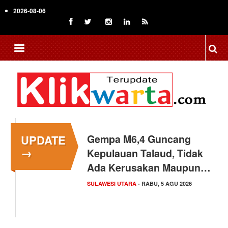
Skip
2026-08-06
to
main
content
UPDATE
Gempa M6,4 Guncang
→
Kepulauan Talaud, Tidak
Ada Kerusakan Maupun…
SULAWESI UTARA
- RABU, 5 AGU 2026