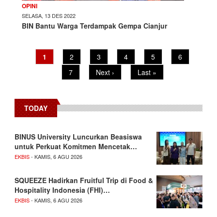
OPINI
SELASA, 13 DES 2022
BIN Bantu Warga Terdampak Gempa Cianjur
Current
1
Page
2
Page
3
Page
4
Page
5
Page
6
Pagination
page
Page
7
Next
Next ›
Last
Last »
page
page
TODAY
BINUS University Luncurkan Beasiswa
untuk Perkuat Komitmen Mencetak…
EKBIS
- KAMIS, 6 AGU 2026
SQUEEZE Hadirkan Fruitful Trip di Food &
Hospitality Indonesia (FHI)…
EKBIS
- KAMIS, 6 AGU 2026