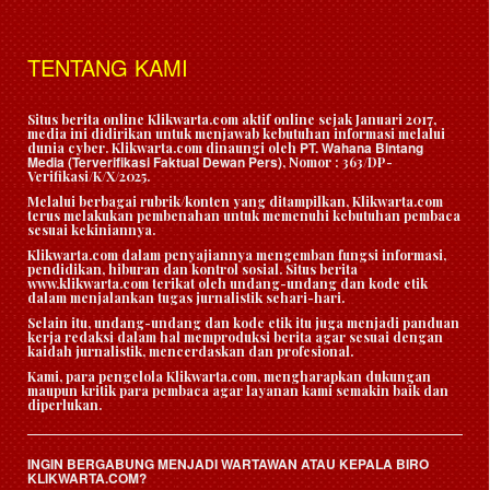
TENTANG KAMI
Situs berita online Klikwarta.com aktif online sejak Januari 2017,
media ini didirikan untuk menjawab kebutuhan informasi melalui
PT. Wahana Bintang
dunia cyber. Klikwarta.com dinaungi oleh
Media (Terverifikasi Faktual Dewan Pers)
, Nomor : 363/DP-
Verifikasi/K/X/2025.
Melalui berbagai rubrik/konten yang ditampilkan, Klikwarta.com
terus melakukan pembenahan untuk memenuhi kebutuhan pembaca
sesuai kekiniannya.
Klikwarta.com dalam penyajiannya mengemban fungsi informasi,
pendidikan, hiburan dan kontrol sosial. Situs berita
www.klikwarta.com terikat oleh undang-undang dan kode etik
dalam menjalankan tugas jurnalistik sehari-hari.
Selain itu, undang-undang dan kode etik itu juga menjadi panduan
kerja redaksi dalam hal memproduksi berita agar sesuai dengan
kaidah jurnalistik, mencerdaskan dan profesional.
Kami, para pengelola Klikwarta.com, mengharapkan dukungan
maupun kritik para pembaca agar layanan kami semakin baik dan
diperlukan.
INGIN BERGABUNG MENJADI WARTAWAN ATAU KEPALA BIRO
KLIKWARTA.COM?