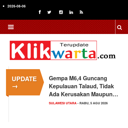
Skip
2026-08-06
to
main
content
UPDATE
Gempa M6,4 Guncang
→
Kepulauan Talaud, Tidak
Ada Kerusakan Maupun…
SULAWESI UTARA
- RABU, 5 AGU 2026