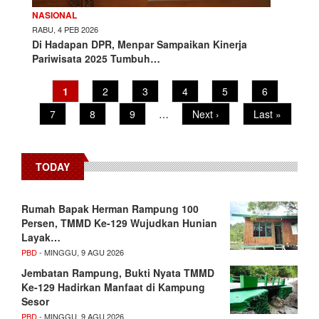
NASIONAL
RABU, 4 PEB 2026
Di Hadapan DPR, Menpar Sampaikan Kinerja
Pariwisata 2025 Tumbuh…
Current
1
Page
2
Page
3
Page
4
Page
5
Page
6
Pagination
page
Page
7
Page
8
Page
9
…
Next
Next ›
Last
Last »
page
page
TODAY
Rumah Bapak Herman Rampung 100
Persen, TMMD Ke-129 Wujudkan Hunian
Layak…
PBD
- MINGGU, 9 AGU 2026
Jembatan Rampung, Bukti Nyata TMMD
Ke-129 Hadirkan Manfaat di Kampung
Sesor
PBD
- MINGGU, 9 AGU 2026