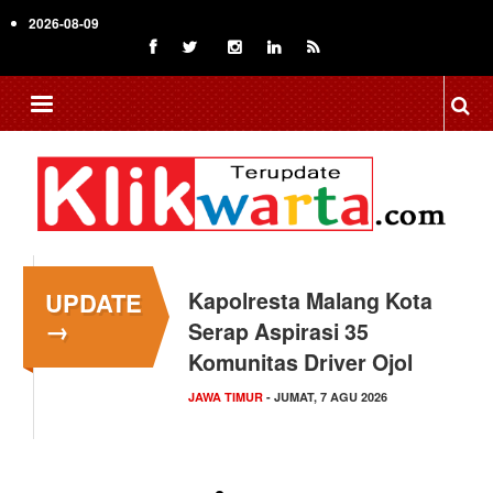
Skip
2026-08-09
to
main
content
UPDATE
Kapolresta Malang Kota
→
Serap Aspirasi 35
Komunitas Driver Ojol
JAWA TIMUR
- JUMAT, 7 AGU 2026