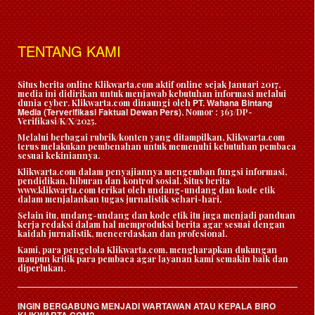
TENTANG KAMI
Situs berita online Klikwarta.com aktif online sejak Januari 2017,
media ini didirikan untuk menjawab kebutuhan informasi melalui
PT. Wahana Bintang
dunia cyber. Klikwarta.com dinaungi oleh
Media (Terverifikasi Faktual Dewan Pers)
, Nomor : 363/DP-
Verifikasi/K/X/2025.
Melalui berbagai rubrik/konten yang ditampilkan, Klikwarta.com
terus melakukan pembenahan untuk memenuhi kebutuhan pembaca
sesuai kekiniannya.
Klikwarta.com dalam penyajiannya mengemban fungsi informasi,
pendidikan, hiburan dan kontrol sosial. Situs berita
www.klikwarta.com terikat oleh undang-undang dan kode etik
dalam menjalankan tugas jurnalistik sehari-hari.
Selain itu, undang-undang dan kode etik itu juga menjadi panduan
kerja redaksi dalam hal memproduksi berita agar sesuai dengan
kaidah jurnalistik, mencerdaskan dan profesional.
Kami, para pengelola Klikwarta.com, mengharapkan dukungan
maupun kritik para pembaca agar layanan kami semakin baik dan
diperlukan.
INGIN BERGABUNG MENJADI WARTAWAN ATAU KEPALA BIRO
KLIKWARTA.COM?