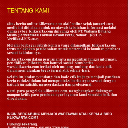
TENTANG KAMI
Situs berita online Klikwarta.com aktif online sejak Januari 2017,
media ini didirikan untuk menjawab kebutuhan informasi melalui
PT. Wahana Bintang
dunia cyber. Klikwarta.com dinaungi oleh
Media (Terverifikasi Faktual Dewan Pers)
, Nomor : 363/DP-
Verifikasi/K/X/2025.
Melalui berbagai rubrik/konten yang ditampilkan, Klikwarta.com
terus melakukan pembenahan untuk memenuhi kebutuhan pembaca
sesuai kekiniannya.
Klikwarta.com dalam penyajiannya mengemban fungsi informasi,
pendidikan, hiburan dan kontrol sosial. Situs berita
www.klikwarta.com terikat oleh undang-undang dan kode etik
dalam menjalankan tugas jurnalistik sehari-hari.
Selain itu, undang-undang dan kode etik itu juga menjadi panduan
kerja redaksi dalam hal memproduksi berita agar sesuai dengan
kaidah jurnalistik, mencerdaskan dan profesional.
Kami, para pengelola Klikwarta.com, mengharapkan dukungan
maupun kritik para pembaca agar layanan kami semakin baik dan
diperlukan.
INGIN BERGABUNG MENJADI WARTAWAN ATAU KEPALA BIRO
KLIKWARTA.COM?
Hubungi sekarang:
HP/WhatsApp:
(+62) 853 7768 8284
📱