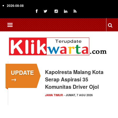
Skip
2026-08-08
to
main
content
UPDATE
Kapolresta Malang Kota
→
Serap Aspirasi 35
Komunitas Driver Ojol
JAWA TIMUR
- JUMAT, 7 AGU 2026