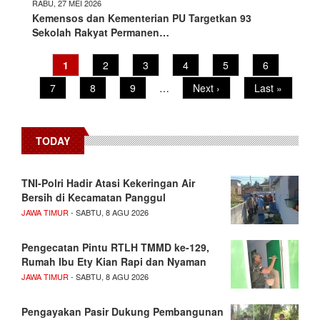
RABU, 27 MEI 2026
Kemensos dan Kementerian PU Targetkan 93
Sekolah Rakyat Permanen…
Current
1
Page
2
Page
3
Page
4
Page
5
Page
6
Pagination
page
Page
7
Page
8
Page
9
…
Next
Next ›
Last
Last »
page
page
TODAY
TNI-Polri Hadir Atasi Kekeringan Air
Bersih di Kecamatan Panggul
JAWA TIMUR
- SABTU, 8 AGU 2026
Pengecatan Pintu RTLH TMMD ke-129,
Rumah Ibu Ety Kian Rapi dan Nyaman
JAWA TIMUR
- SABTU, 8 AGU 2026
Pengayakan Pasir Dukung Pembangunan