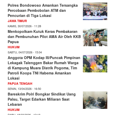
Polres Bondowoso Amankan Tersangka
Percobaan Pembobolan ATM dan
Pencurian di Tiga Lokasi
JAWA TIMUR
KAMIS, 30/07/2026 - 11:28
Menkopolkam Kutuk Keras Pembakaran
dan Pembunuhan Pilot AMA Air Oleh KKB
Papua
HUKUM
SABTU, 04/07/2026 - 15:04
Anggota OPM Kodap III/Puncak Pimpinan
Lekagak Talenggen Bakar Rumah Warga
di Kampung Muara Distrik Pogoma, Tim
Patroli Koops TNI Habema Amankan
Lokasi
PAPUA TENGAH
SENIN, 13/04/2026 - 16:50
Bareskrim Polri Bongkar Sindikat Uang
Palsu, Target Edarkan Miliaran Saat
Lebaran
HUKUM
RABU, 18/03/2026 - 12:13