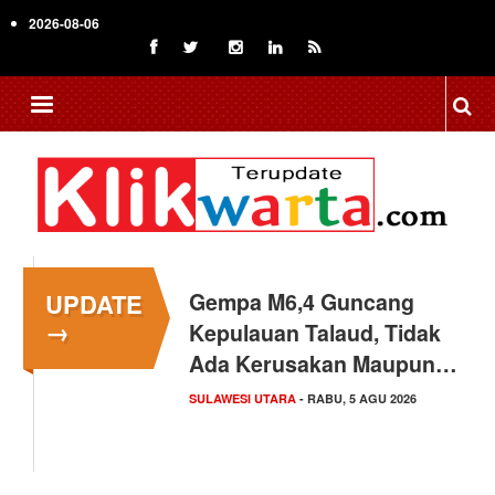
Skip
2026-08-06
to
main
content
UPDATE
Gempa M6,4 Guncang
→
Kepulauan Talaud, Tidak
Ada Kerusakan Maupun…
SULAWESI UTARA
- RABU, 5 AGU 2026