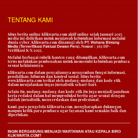
TENTANG KAMI
Situs berita online Klikwarta.com aktif online sejak Januari 2017,
media ini didirikan untuk menjawab kebutuhan informasi melalui
PT. Wahana Bintang
dunia cyber. Klikwarta.com dinaungi oleh
Media (Terverifikasi Faktual Dewan Pers)
, Nomor : 363/DP-
Verifikasi/K/X/2025.
Melalui berbagai rubrik/konten yang ditampilkan, Klikwarta.com
terus melakukan pembenahan untuk memenuhi kebutuhan pembaca
sesuai kekiniannya.
Klikwarta.com dalam penyajiannya mengemban fungsi informasi,
pendidikan, hiburan dan kontrol sosial. Situs berita
www.klikwarta.com terikat oleh undang-undang dan kode etik
dalam menjalankan tugas jurnalistik sehari-hari.
Selain itu, undang-undang dan kode etik itu juga menjadi panduan
kerja redaksi dalam hal memproduksi berita agar sesuai dengan
kaidah jurnalistik, mencerdaskan dan profesional.
Kami, para pengelola Klikwarta.com, mengharapkan dukungan
maupun kritik para pembaca agar layanan kami semakin baik dan
diperlukan.
INGIN BERGABUNG MENJADI WARTAWAN ATAU KEPALA BIRO
KLIKWARTA.COM?