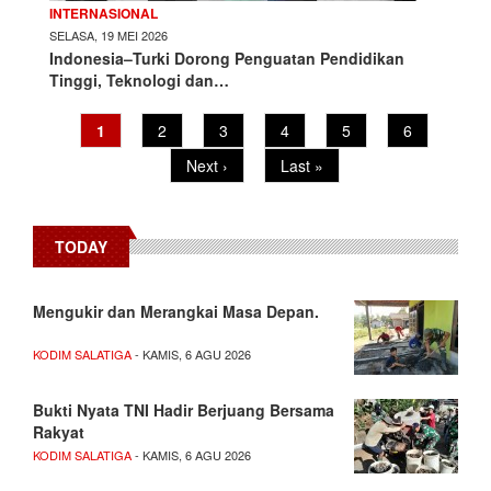
INTERNASIONAL
SELASA, 19 MEI 2026
Indonesia–Turki Dorong Penguatan Pendidikan
Tinggi, Teknologi dan…
Current
1
Page
2
Page
3
Page
4
Page
5
Page
6
Pagination
page
Next
Next ›
Last
Last »
page
page
TODAY
Mengukir dan Merangkai Masa Depan.
KODIM SALATIGA
- KAMIS, 6 AGU 2026
Bukti Nyata TNI Hadir Berjuang Bersama
Rakyat
KODIM SALATIGA
- KAMIS, 6 AGU 2026