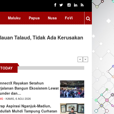
Maluku
Papua
Nusa
FoVi
auan Talaud, Tidak Ada Kerusakan
TODAY
nnectX Rayakan Setahun
rjalanan Bangun Ekosistem Lewat
under dan…
IS
- KAMIS, 6 AGU 2026
rap Aspirasi Nganjuk-Madiun,
dullah Muhdi Tampung Curhatan