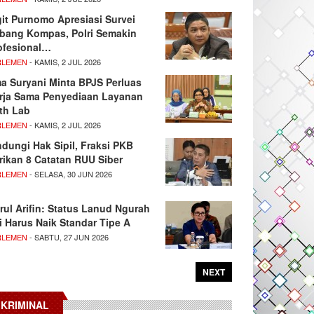
git Purnomo Apresiasi Survei
tbang Kompas, Polri Semakin
ofesional…
RLEMEN
- KAMIS, 2 JUL 2026
ma Suryani Minta BPJS Perluas
rja Sama Penyediaan Layanan
th Lab
RLEMEN
- KAMIS, 2 JUL 2026
ndungi Hak Sipil, Fraksi PKB
rikan 8 Catatan RUU Siber
RLEMEN
- SELASA, 30 JUN 2026
rul Arifin: Status Lanud Ngurah
i Harus Naik Standar Tipe A
RLEMEN
- SABTU, 27 JUN 2026
NEXT
KRIMINAL