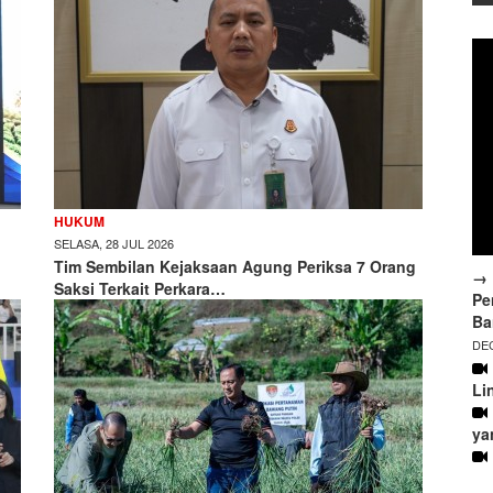
HUKUM
SELASA, 28 JUL 2026
Tim Sembilan Kejaksaan Agung Periksa 7 Orang
→ 
Saksi Terkait Perkara…
Pe
Ba
DEC
Li
ya