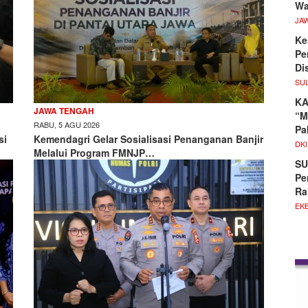
Wa
JA
Ke
Pe
Di
SU
KA
JAWA TENGAH
“M
RABU, 5 AGU 2026
Pa
si
Kemendagri Gelar Sosialisasi Penanganan Banjir
DKI
Melalui Program FMNJP…
SU
Pe
Ra
EKB