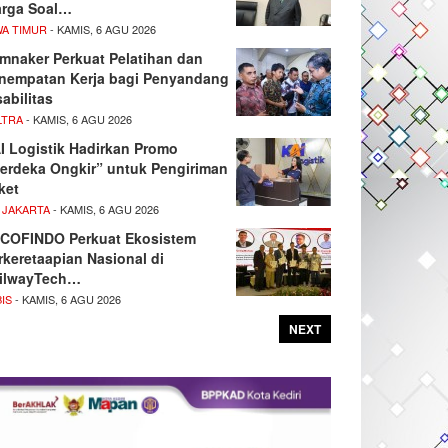
rga Soal…
WA TIMUR
- KAMIS, 6 AGU 2026
mnaker Perkuat Pelatihan dan
nempatan Kerja bagi Penyandang
sabilitas
LTRA
- KAMIS, 6 AGU 2026
I Logistik Hadirkan Promo
erdeka Ongkir” untuk Pengiriman
ket
 JAKARTA
- KAMIS, 6 AGU 2026
COFINDO Perkuat Ekosistem
rkeretaapian Nasional di
ilwayTech…
IS
- KAMIS, 6 AGU 2026
NEXT