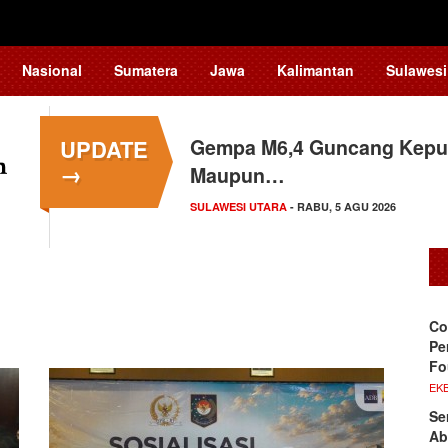
Nasional
Sumatera
Jawa
Kalimantan
Sulawesi
UPDATE
Gempa M6,4 Guncang Kepul
→
Maupun…
SULAWESI UTARA
- RABU, 5 AGU 2026
Co
Pe
Fo
EKB
Se
Ab