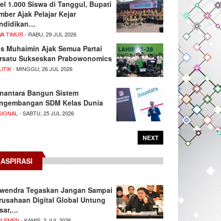
el 1.000 Siswa di Tanggul, Bupati
mber Ajak Pelajar Kejar
ndidikan…
WA TIMUR
- RABU, 29 JUL 2026
s Muhaimin Ajak Semua Partai
rsatu Sukseskan Prabowonomics
ITIK
- MINGGU, 26 JUL 2026
nantara Bangun Sistem
ngembangan SDM Kelas Dunia
SIONAL
- SABTU, 25 JUL 2026
NEXT
ASPIRASI
wendra Tegaskan Jangan Sampai
rusahaan Digital Global Untung
sar,…
RLEMEN
- KAMIS, 2 JUL 2026