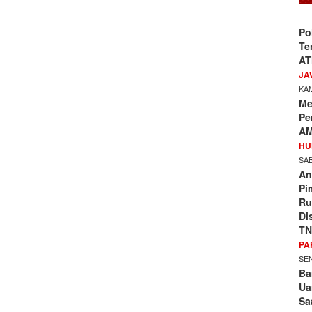
Po
Te
AT
JA
KAM
Me
Pe
AM
HU
SAB
An
Pi
Ru
Di
TN
PA
SEN
Ba
Ua
Sa