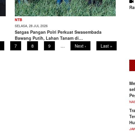
Ra
NTB
SELASA, 28 JUL 2026
Satgas Pangan Polri Perkuat Swasembada
Bawang Putih, Lahan Tanam di…
age
Page
7
Page
8
Page
9
…
Next
Next ›
Last
Last »
page
page
Me
se
Pe
NA
Tr
Te
Hu
JA