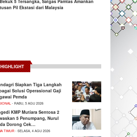
Bekuk 5 Tersangka, Satgas Pamtas Amankan
tusan Pil Ekstasi dari Malaysia
HIGHLIGHT
ndagri Siapkan Tiga Langkah
bagai Solusi Operasional Gaji
gawai Pemda
SIONAL
- RABU, 5 AGU 2026
agedi KMP Mutiara Sentosa 2
waskan 5 Penumpang, Nurul
da Dorong Cek…
WA TIMUR
- SELASA, 4 AGU 2026