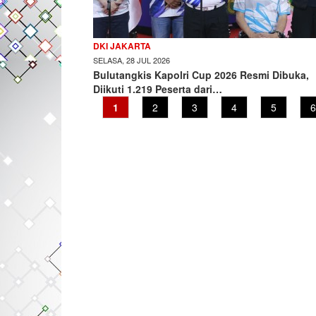
DKI JAKARTA
SELASA, 28 JUL 2026
Bulutangkis Kapolri Cup 2026 Resmi Dibuka,
Diikuti 1.219 Peserta dari…
Current
1
Page
2
Page
3
Page
4
Page
5
P
6
page