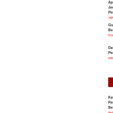
Ap
Je
Pe
JA
Gu
Be
POL
Da
Pe
NA
Ka
Pe
Be
PA