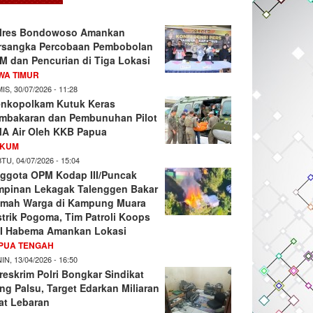
lres Bondowoso Amankan
rsangka Percobaan Pembobolan
M dan Pencurian di Tiga Lokasi
WA TIMUR
IS, 30/07/2026 - 11:28
nkopolkam Kutuk Keras
mbakaran dan Pembunuhan Pilot
A Air Oleh KKB Papua
KUM
TU, 04/07/2026 - 15:04
ggota OPM Kodap III/Puncak
mpinan Lekagak Talenggen Bakar
mah Warga di Kampung Muara
strik Pogoma, Tim Patroli Koops
I Habema Amankan Lokasi
PUA TENGAH
IN, 13/04/2026 - 16:50
reskrim Polri Bongkar Sindikat
ng Palsu, Target Edarkan Miliaran
at Lebaran