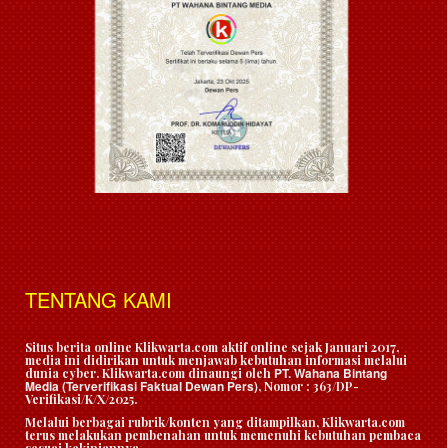
TENTANG KAMI
Situs berita online Klikwarta.com aktif online sejak Januari 2017,
media ini didirikan untuk menjawab kebutuhan informasi melalui
PT. Wahana Bintang
dunia cyber. Klikwarta.com dinaungi oleh
Media (Terverifikasi Faktual Dewan Pers)
, Nomor : 363/DP-
Verifikasi/K/X/2025.
Melalui berbagai rubrik/konten yang ditampilkan, Klikwarta.com
terus melakukan pembenahan untuk memenuhi kebutuhan pembaca
sesuai kekiniannya.