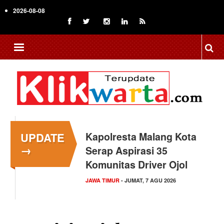
Skip
2026-08-08
to
main
content
UPDATE
Kapolresta Malang Kota
→
Serap Aspirasi 35
Komunitas Driver Ojol
JAWA TIMUR
- JUMAT, 7 AGU 2026