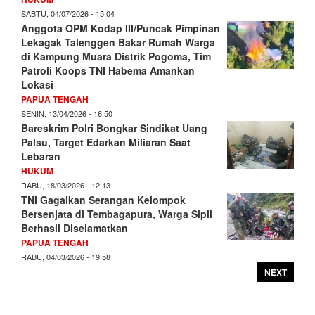
SABTU, 04/07/2026 - 15:04
Anggota OPM Kodap III/Puncak Pimpinan
Lekagak Talenggen Bakar Rumah Warga
di Kampung Muara Distrik Pogoma, Tim
Patroli Koops TNI Habema Amankan
Lokasi
PAPUA TENGAH
SENIN, 13/04/2026 - 16:50
Bareskrim Polri Bongkar Sindikat Uang
Palsu, Target Edarkan Miliaran Saat
Lebaran
HUKUM
RABU, 18/03/2026 - 12:13
TNI Gagalkan Serangan Kelompok
Bersenjata di Tembagapura, Warga Sipil
Berhasil Diselamatkan
PAPUA TENGAH
RABU, 04/03/2026 - 19:58
NEXT