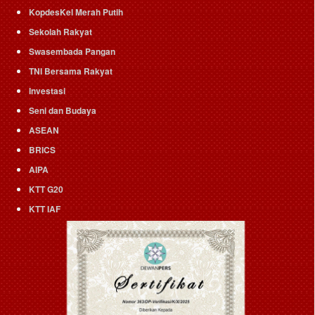
KopdesKel Merah Putih
Sekolah Rakyat
Swasembada Pangan
TNI Bersama Rakyat
Investasi
Seni dan Budaya
ASEAN
BRICS
AIPA
KTT G20
KTT IAF