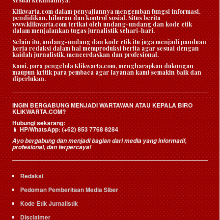
Klikwarta.com dalam penyajiannya mengemban fungsi informasi,
pendidikan, hiburan dan kontrol sosial. Situs berita
www.klikwarta.com terikat oleh undang-undang dan kode etik
dalam menjalankan tugas jurnalistik sehari-hari.
Selain itu, undang-undang dan kode etik itu juga menjadi panduan
kerja redaksi dalam hal memproduksi berita agar sesuai dengan
kaidah jurnalistik, mencerdaskan dan profesional.
Kami, para pengelola Klikwarta.com, mengharapkan dukungan
maupun kritik para pembaca agar layanan kami semakin baik dan
diperlukan.
INGIN BERGABUNG MENJADI WARTAWAN ATAU KEPALA BIRO
KLIKWARTA.COM?
Hubungi sekarang:
HP/WhatsApp:
(+62) 853 7768 8284
📱
Ayo bergabung dan menjadi bagian dari media yang informatif,
profesional, dan terpercaya!
Redaksi
Pedoman Pemberitaan Media Siber
Kode Etik Jurnalistik
Disclaimer