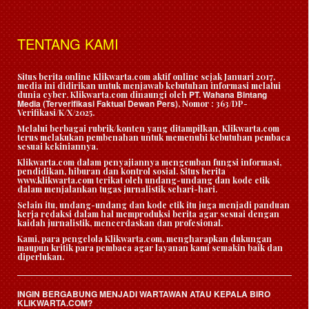
TENTANG KAMI
Situs berita online Klikwarta.com aktif online sejak Januari 2017,
media ini didirikan untuk menjawab kebutuhan informasi melalui
PT. Wahana Bintang
dunia cyber. Klikwarta.com dinaungi oleh
Media (Terverifikasi Faktual Dewan Pers)
, Nomor : 363/DP-
Verifikasi/K/X/2025.
Melalui berbagai rubrik/konten yang ditampilkan, Klikwarta.com
terus melakukan pembenahan untuk memenuhi kebutuhan pembaca
sesuai kekiniannya.
Klikwarta.com dalam penyajiannya mengemban fungsi informasi,
pendidikan, hiburan dan kontrol sosial. Situs berita
www.klikwarta.com terikat oleh undang-undang dan kode etik
dalam menjalankan tugas jurnalistik sehari-hari.
Selain itu, undang-undang dan kode etik itu juga menjadi panduan
kerja redaksi dalam hal memproduksi berita agar sesuai dengan
kaidah jurnalistik, mencerdaskan dan profesional.
Kami, para pengelola Klikwarta.com, mengharapkan dukungan
maupun kritik para pembaca agar layanan kami semakin baik dan
diperlukan.
INGIN BERGABUNG MENJADI WARTAWAN ATAU KEPALA BIRO
KLIKWARTA.COM?