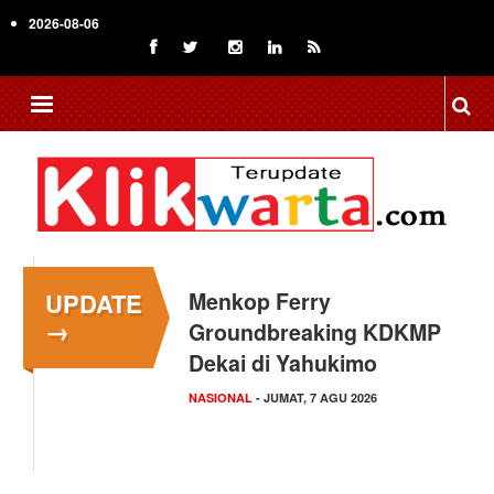
Skip
2026-08-06
to
main
content
UPDATE
Menkop Ferry
→
Groundbreaking KDKMP
Dekai di Yahukimo
NASIONAL
- JUMAT, 7 AGU 2026