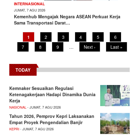
INTERNASIONAL
JUMAT, 7 AGU 2026
Kemenhub Mengajak Negara ASEAN Perkuat Kerja
Sama Transportasi Darat…
Current
1
Page
2
Page
3
Page
4
Page
5
Page
6
Pagination
page
Page
7
Page
8
Page
9
…
Next
Next ›
Last
Last »
page
page
TODAY
Kemnaker Sesuaikan Regulasi
Ketenagakerjaan Hadapi Dinamika Dunia
Kerja
NASIONAL
- JUMAT, 7 AGU 2026
Tahun 2026, Pemprov Kepri Laksanakan
Empat Proyek Pengendalian Banjir
KEPRI
- JUMAT, 7 AGU 2026