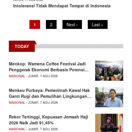
Intoleransi Tidak Mendapat Tempat di Indonesia
Current
1
Page
2
Next
Next ›
Last
Last »
Pagination
page
page
page
TODAY
Menkop: Wamena Coffee Festival Jadi
Penggerak Ekonomi Berbasis Potensi…
NASIONAL
- JUMAT, 7 AGU 2026
Menkeu Purbaya: Pemerintah Kawal Hak
Ganti Rugi dan Pemulihan Lingkungan…
NASIONAL
- JUMAT, 7 AGU 2026
Rekor Tertinggi, Kepuasan Jemaah Haji
2026 Naik Jadi 91,45%
NASIONAL
- JUMAT, 7 AGU 2026