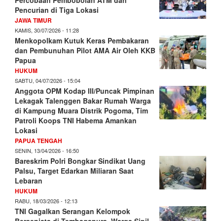
Percobaan Pembobolan ATM dan
Pencurian di Tiga Lokasi
JAWA TIMUR
KAMIS, 30/07/2026 - 11:28
Menkopolkam Kutuk Keras Pembakaran
dan Pembunuhan Pilot AMA Air Oleh KKB
Papua
HUKUM
SABTU, 04/07/2026 - 15:04
Anggota OPM Kodap III/Puncak Pimpinan
Lekagak Talenggen Bakar Rumah Warga
di Kampung Muara Distrik Pogoma, Tim
Patroli Koops TNI Habema Amankan
Lokasi
PAPUA TENGAH
SENIN, 13/04/2026 - 16:50
Bareskrim Polri Bongkar Sindikat Uang
Palsu, Target Edarkan Miliaran Saat
Lebaran
HUKUM
RABU, 18/03/2026 - 12:13
TNI Gagalkan Serangan Kelompok