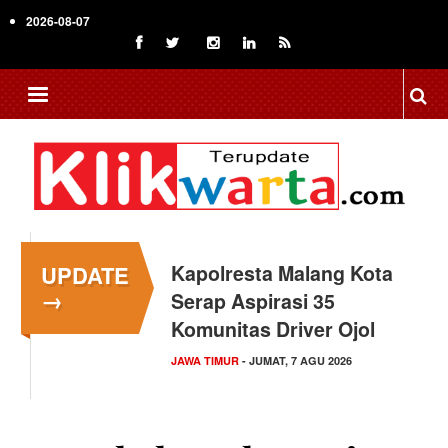
Skip
2026-08-07
to
main
content
UPDATE
Kapolresta Malang Kota
→
Serap Aspirasi 35
Komunitas Driver Ojol
JAWA TIMUR
- JUMAT, 7 AGU 2026