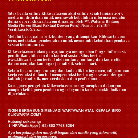
Situs berita online Klikwarta.com aktif online sejak Januari 2017,
media ini didirikan untuk menjawab kebutuhan informasi melalui
PT. Wahana Bintang
dunia cyber. Klikwarta.com dinaungi oleh
Media (Terverifikasi Faktual Dewan Pers)
, Nomor : 363/DP-
Verifikasi/K/X/2025.
Melalui berbagai rubrik/konten yang ditampilkan, Klikwarta.com
terus melakukan pembenahan untuk memenuhi kebutuhan pembaca
sesuai kekiniannya.
Klikwarta.com dalam penyajiannya mengemban fungsi informasi,
pendidikan, hiburan dan kontrol sosial. Situs berita
www.klikwarta.com terikat oleh undang-undang dan kode etik
dalam menjalankan tugas jurnalistik sehari-hari.
Selain itu, undang-undang dan kode etik itu juga menjadi panduan
kerja redaksi dalam hal memproduksi berita agar sesuai dengan
kaidah jurnalistik, mencerdaskan dan profesional.
Kami, para pengelola Klikwarta.com, mengharapkan dukungan
maupun kritik para pembaca agar layanan kami semakin baik dan
diperlukan.
INGIN BERGABUNG MENJADI WARTAWAN ATAU KEPALA BIRO
KLIKWARTA.COM?
Hubungi sekarang:
HP/WhatsApp:
(+62) 853 7768 8284
📱
Ayo bergabung dan menjadi bagian dari media yang informatif,
profesional, dan terpercaya!