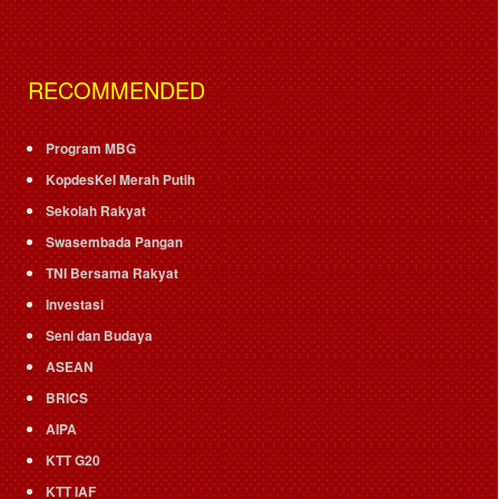
RECOMMENDED
Program MBG
KopdesKel Merah Putih
Sekolah Rakyat
Swasembada Pangan
TNI Bersama Rakyat
Investasi
Seni dan Budaya
ASEAN
BRICS
AIPA
KTT G20
KTT IAF