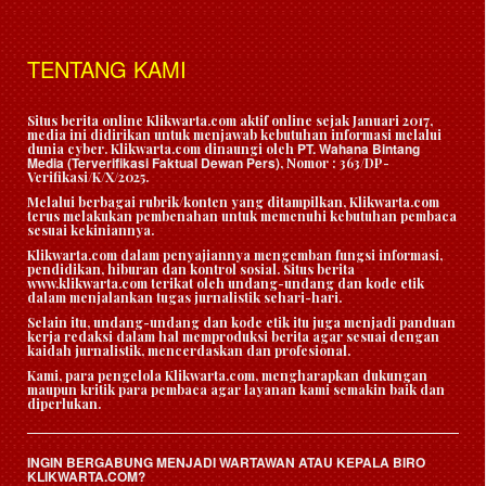
TENTANG KAMI
Situs berita online Klikwarta.com aktif online sejak Januari 2017,
media ini didirikan untuk menjawab kebutuhan informasi melalui
PT. Wahana Bintang
dunia cyber. Klikwarta.com dinaungi oleh
Media (Terverifikasi Faktual Dewan Pers)
, Nomor : 363/DP-
Verifikasi/K/X/2025.
Melalui berbagai rubrik/konten yang ditampilkan, Klikwarta.com
terus melakukan pembenahan untuk memenuhi kebutuhan pembaca
sesuai kekiniannya.
Klikwarta.com dalam penyajiannya mengemban fungsi informasi,
pendidikan, hiburan dan kontrol sosial. Situs berita
www.klikwarta.com terikat oleh undang-undang dan kode etik
dalam menjalankan tugas jurnalistik sehari-hari.
Selain itu, undang-undang dan kode etik itu juga menjadi panduan
kerja redaksi dalam hal memproduksi berita agar sesuai dengan
kaidah jurnalistik, mencerdaskan dan profesional.
Kami, para pengelola Klikwarta.com, mengharapkan dukungan
maupun kritik para pembaca agar layanan kami semakin baik dan
diperlukan.
INGIN BERGABUNG MENJADI WARTAWAN ATAU KEPALA BIRO
KLIKWARTA.COM?