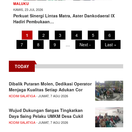
MALUKU
KAMIS, 23 JUL 2026
Perkuat Sinergi Lintas Matra, Aster Dankodaeral IX
Hadiri Pembukaan…
Current
1
Page
2
Page
3
Page
4
Page
5
Page
6
Pagination
page
Page
7
Page
8
Page
9
…
Next
Next ›
Last
Last »
page
page
TODAY
Dibalik Putaran Molen, Dedikasi Operator
Menjaga Kualitas Setiap Adukan Cor
KODIM SALATIGA
- JUMAT, 7 AGU 2026
Wujud Dukungan Satgas Tingkatkan
Daya Saing Pelaku UMKM Desa Cukil
KODIM SALATIGA
- JUMAT, 7 AGU 2026