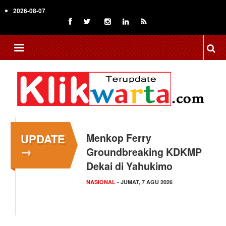
Skip
2026-08-07
to
main
content
UPDATE
Menkop Ferry
→
Groundbreaking KDKMP
Dekai di Yahukimo
NASIONAL
- JUMAT, 7 AGU 2026