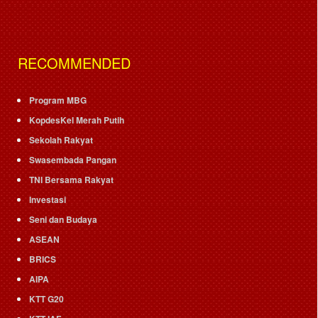
RECOMMENDED
Program MBG
KopdesKel Merah Putih
Sekolah Rakyat
Swasembada Pangan
TNI Bersama Rakyat
Investasi
Seni dan Budaya
ASEAN
BRICS
AIPA
KTT G20