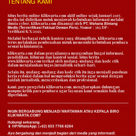
TENTANG KAMI
Situs berita online Klikwarta.com aktif online sejak Januari 2017,
media ini didirikan untuk menjawab kebutuhan informasi melalui
PT. Wahana Bintang
dunia cyber. Klikwarta.com dinaungi oleh
Media (Terverifikasi Faktual Dewan Pers)
, Nomor : 363/DP-
Verifikasi/K/X/2025.
Melalui berbagai rubrik/konten yang ditampilkan, Klikwarta.com
terus melakukan pembenahan untuk memenuhi kebutuhan pembaca
sesuai kekiniannya.
Klikwarta.com dalam penyajiannya mengemban fungsi informasi,
pendidikan, hiburan dan kontrol sosial. Situs berita
www.klikwarta.com terikat oleh undang-undang dan kode etik
dalam menjalankan tugas jurnalistik sehari-hari.
Selain itu, undang-undang dan kode etik itu juga menjadi panduan
kerja redaksi dalam hal memproduksi berita agar sesuai dengan
kaidah jurnalistik, mencerdaskan dan profesional.
Kami, para pengelola Klikwarta.com, mengharapkan dukungan
maupun kritik para pembaca agar layanan kami semakin baik dan
diperlukan.
INGIN BERGABUNG MENJADI WARTAWAN ATAU KEPALA BIRO
KLIKWARTA.COM?
Hubungi sekarang:
HP/WhatsApp:
(+62) 853 7768 8284
📱
Ayo bergabung dan menjadi bagian dari media yang informatif,