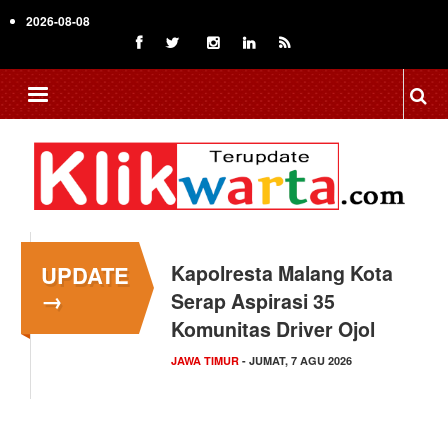
Skip
2026-08-08
to
main
content
UPDATE
Kapolresta Malang Kota
→
Serap Aspirasi 35
Komunitas Driver Ojol
JAWA TIMUR
- JUMAT, 7 AGU 2026