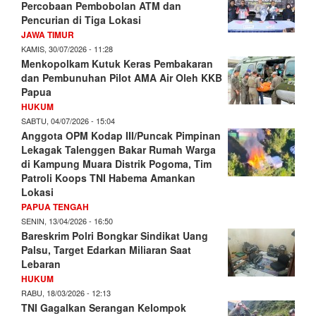
Percobaan Pembobolan ATM dan
Pencurian di Tiga Lokasi
JAWA TIMUR
KAMIS, 30/07/2026 - 11:28
Menkopolkam Kutuk Keras Pembakaran
dan Pembunuhan Pilot AMA Air Oleh KKB
Papua
HUKUM
SABTU, 04/07/2026 - 15:04
Anggota OPM Kodap III/Puncak Pimpinan
Lekagak Talenggen Bakar Rumah Warga
di Kampung Muara Distrik Pogoma, Tim
Patroli Koops TNI Habema Amankan
Lokasi
PAPUA TENGAH
SENIN, 13/04/2026 - 16:50
Bareskrim Polri Bongkar Sindikat Uang
Palsu, Target Edarkan Miliaran Saat
Lebaran
HUKUM
RABU, 18/03/2026 - 12:13
TNI Gagalkan Serangan Kelompok