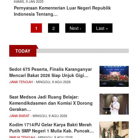
KAMIS, 9 JAN 2025
Pernyataan Kementerian Luar Negeri Republik
Indonesia Tentang…
Current
1
Page
2
Next
Next ›
Last
Last »
Pagination
page
page
page
TODAY
Sedot 675 Peserta, Finalis Karanganyar
Mencari Bakat 2026 Siap Unjuk Gigi…
JAWA TENGAH
- MINGGU, 9 AGU 2026
Saat Medsos Jadi Ruang Belajar:
Kemendikdasmen dan Komisi X Dorong
Gerakan…
JAWA BARAT
- MINGGU, 9 AGU 2026
Kodim 1714/PJ Gelar Karya Bakti Merah
Putih SMP Negeri 1 Mulia Kab. Puncak…
PAPUA TENGAH
- MINGGU, 9 AGU 2026