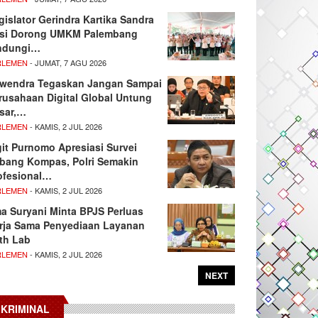
gislator Gerindra Kartika Sandra
si Dorong UMKM Palembang
ndungi…
RLEMEN
- JUMAT, 7 AGU 2026
wendra Tegaskan Jangan Sampai
rusahaan Digital Global Untung
sar,…
RLEMEN
- KAMIS, 2 JUL 2026
git Purnomo Apresiasi Survei
tbang Kompas, Polri Semakin
ofesional…
RLEMEN
- KAMIS, 2 JUL 2026
ma Suryani Minta BPJS Perluas
rja Sama Penyediaan Layanan
th Lab
RLEMEN
- KAMIS, 2 JUL 2026
NEXT
KRIMINAL