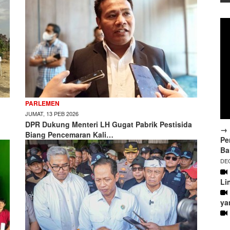
PARLEMEN
JUMAT, 13 PEB 2026
DPR Dukung Menteri LH Gugat Pabrik Pestisida
→ 
Biang Pencemaran Kali…
Pe
Ba
DEC
Li
ya