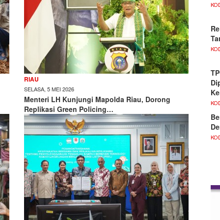
KO
Re
Ta
KO
TP
RIAU
Di
SELASA, 5 MEI 2026
Ke
Menteri LH Kunjungi Mapolda Riau, Dorong
KO
Replikasi Green Policing…
Be
De
KO