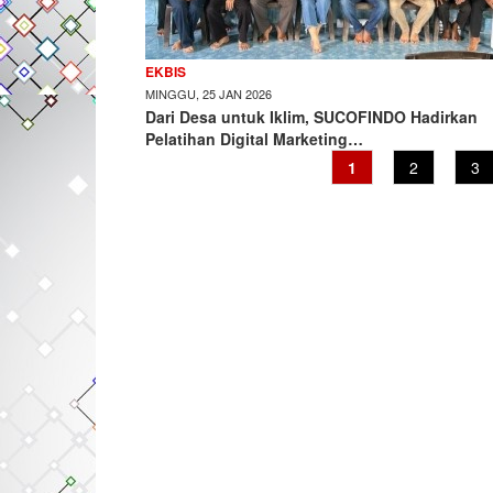
EKBIS
MINGGU, 25 JAN 2026
Dari Desa untuk Iklim, SUCOFINDO Hadirkan
Pelatihan Digital Marketing…
Current
1
Page
2
Pa
3
page