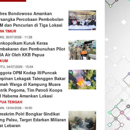
lres Bondowoso Amankan
rsangka Percobaan Pembobolan
M dan Pencurian di Tiga Lokasi
WA TIMUR
IS, 30/07/2026 - 11:28
nkopolkam Kutuk Keras
mbakaran dan Pembunuhan Pilot
A Air Oleh KKB Papua
KUM
TU, 04/07/2026 - 15:04
ggota OPM Kodap III/Puncak
mpinan Lekagak Talenggen Bakar
mah Warga di Kampung Muara
strik Pogoma, Tim Patroli Koops
I Habema Amankan Lokasi
PUA TENGAH
IN, 13/04/2026 - 16:50
reskrim Polri Bongkar Sindikat
ng Palsu, Target Edarkan Miliaran
at Lebaran