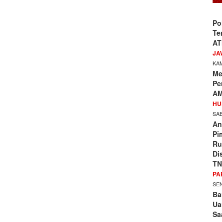
Po
Te
AT
JA
KAM
Me
Pe
AM
HU
SAB
An
Pi
Ru
Di
TN
PA
SEN
Ba
Ua
Sa