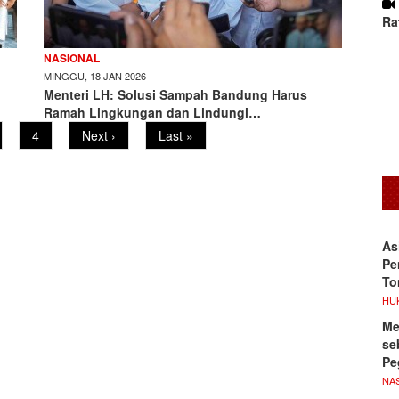
Ra
NASIONAL
MINGGU, 18 JAN 2026
Menteri LH: Solusi Sampah Bandung Harus
Ramah Lingkungan dan Lindungi…
ge
Page
4
Next
Next ›
Last
Last »
page
page
As
Pe
To
HU
Me
se
Pe
NA