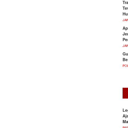
Tr
Te
Hu
JA
Ap
Je
Pe
JA
Gu
Be
POL
Le
Aj
M
PA