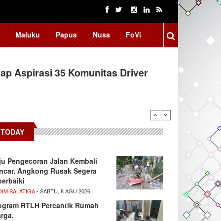
Maluku
Papua
Nusa
FoVi
ap Aspirasi 35 Komunitas Driver
TODAY
ju Pengecoran Jalan Kembali
ncar, Angkong Rusak Segera
perbaiki
DIM SALATIGA
- SABTU, 8 AGU 2026
ogram RTLH Percantik Rumah
rga.