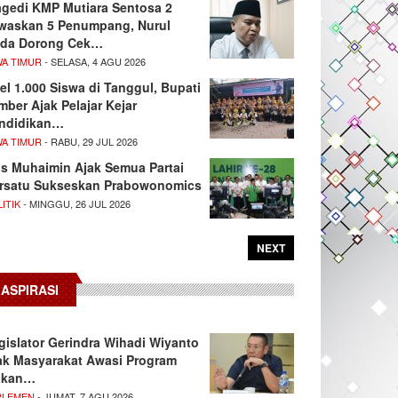
agedi KMP Mutiara Sentosa 2
waskan 5 Penumpang, Nurul
da Dorong Cek…
WA TIMUR
- SELASA, 4 AGU 2026
el 1.000 Siswa di Tanggul, Bupati
mber Ajak Pelajar Kejar
ndidikan…
WA TIMUR
- RABU, 29 JUL 2026
s Muhaimin Ajak Semua Partai
rsatu Sukseskan Prabowonomics
ITIK
- MINGGU, 26 JUL 2026
NEXT
ASPIRASI
gislator Gerindra Wihadi Wiyanto
ak Masyarakat Awasi Program
akan…
RLEMEN
- JUMAT, 7 AGU 2026