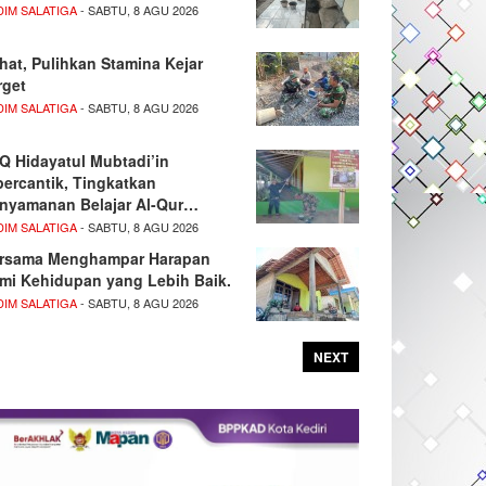
DIM SALATIGA
- SABTU, 8 AGU 2026
hat, Pulihkan Stamina Kejar
rget
DIM SALATIGA
- SABTU, 8 AGU 2026
Q Hidayatul Mubtadi’in
percantik, Tingkatkan
nyamanan Belajar Al-Qur…
DIM SALATIGA
- SABTU, 8 AGU 2026
rsama Menghampar Harapan
mi Kehidupan yang Lebih Baik.
DIM SALATIGA
- SABTU, 8 AGU 2026
NEXT