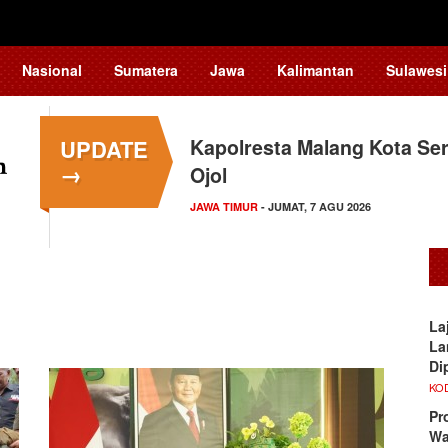
Nasional
Sumatera
Jawa
Kalimantan
Sulawesi
UPDATE
Kapolresta Malang Kota Ser
→
Ojol
JAWA TIMUR
- JUMAT, 7 AGU 2026
La
La
Di
KO
Pr
Wa