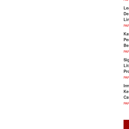
Le
De
Li
PA
Ka
Pe
Be
PA
Si
Li
Pr
PA
Ir
Ke
Ca
PA