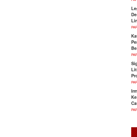
Le
De
Li
PA
Ka
Pe
Be
PA
Si
Li
Pr
PA
Ir
Ke
Ca
PA