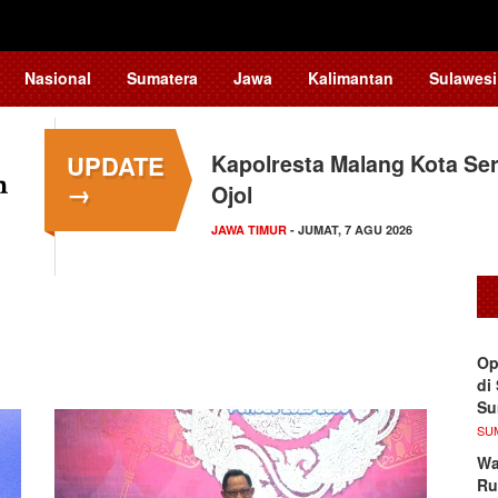
Nasional
Sumatera
Jawa
Kalimantan
Sulawesi
UPDATE
Kapolresta Malang Kota Ser
→
Ojol
JAWA TIMUR
- JUMAT, 7 AGU 2026
Op
di
S
SU
Wa
Ru