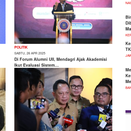
NA
Bi
Di
M
KE
Ke
POLITIK
TK
SABTU, 26 APR 2025
JA
Di Forum Alumni UII, Mendagri Ajak Akademisi
Ikut Evaluasi Sistem…
Me
Ke
Me
BA