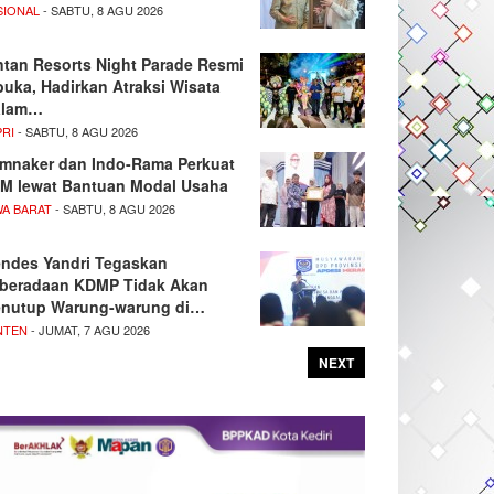
SIONAL
- SABTU, 8 AGU 2026
ntan Resorts Night Parade Resmi
buka, Hadirkan Atraksi Wisata
alam…
PRI
- SABTU, 8 AGU 2026
mnaker dan Indo-Rama Perkuat
M lewat Bantuan Modal Usaha
WA BARAT
- SABTU, 8 AGU 2026
ndes Yandri Tegaskan
beradaan KDMP Tidak Akan
nutup Warung-warung di…
NTEN
- JUMAT, 7 AGU 2026
NEXT