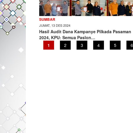
SUMBAR
JUMAT, 13 DES 2024
Hasil Audit Dana Kampanye Pilkada Pasaman
2024, KPU: Semua Paslon…
Current
1
Page
2
Page
3
Page
4
Page
5
P
6
page