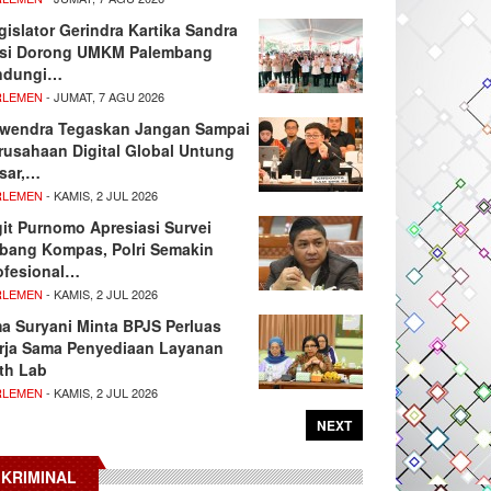
gislator Gerindra Kartika Sandra
si Dorong UMKM Palembang
ndungi…
RLEMEN
- JUMAT, 7 AGU 2026
wendra Tegaskan Jangan Sampai
rusahaan Digital Global Untung
sar,…
RLEMEN
- KAMIS, 2 JUL 2026
git Purnomo Apresiasi Survei
tbang Kompas, Polri Semakin
ofesional…
RLEMEN
- KAMIS, 2 JUL 2026
ma Suryani Minta BPJS Perluas
rja Sama Penyediaan Layanan
th Lab
RLEMEN
- KAMIS, 2 JUL 2026
NEXT
KRIMINAL