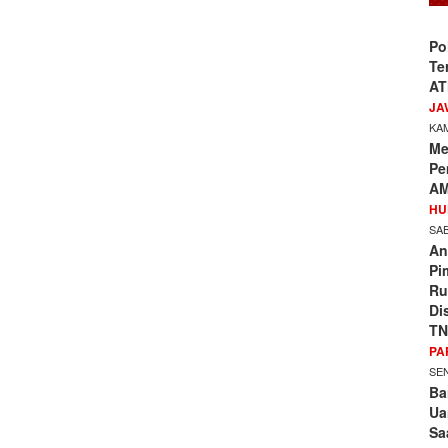
Po
Te
AT
JA
KAM
Me
Pe
AM
HU
SAB
An
Pi
Ru
Di
TN
PA
SEN
Ba
Ua
Sa