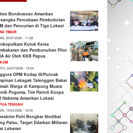
lres Bondowoso Amankan
rsangka Percobaan Pembobolan
M dan Pencurian di Tiga Lokasi
WA TIMUR
IS, 30/07/2026 - 11:28
nkopolkam Kutuk Keras
mbakaran dan Pembunuhan Pilot
A Air Oleh KKB Papua
KUM
TU, 04/07/2026 - 15:04
ggota OPM Kodap III/Puncak
mpinan Lekagak Talenggen Bakar
mah Warga di Kampung Muara
strik Pogoma, Tim Patroli Koops
I Habema Amankan Lokasi
PUA TENGAH
IN, 13/04/2026 - 16:50
reskrim Polri Bongkar Sindikat
ng Palsu, Target Edarkan Miliaran
at Lebaran