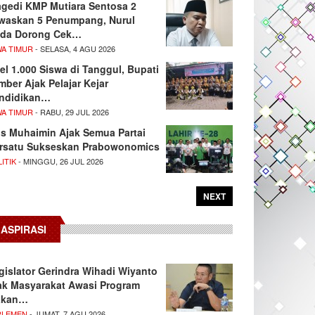
agedi KMP Mutiara Sentosa 2
waskan 5 Penumpang, Nurul
da Dorong Cek…
WA TIMUR
- SELASA, 4 AGU 2026
el 1.000 Siswa di Tanggul, Bupati
mber Ajak Pelajar Kejar
ndidikan…
WA TIMUR
- RABU, 29 JUL 2026
s Muhaimin Ajak Semua Partai
rsatu Sukseskan Prabowonomics
ITIK
- MINGGU, 26 JUL 2026
NEXT
ASPIRASI
gislator Gerindra Wihadi Wiyanto
ak Masyarakat Awasi Program
akan…
RLEMEN
- JUMAT, 7 AGU 2026