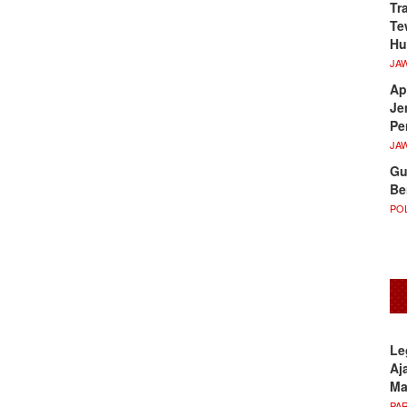
Tr
Te
Hu
JA
Ap
Je
Pe
JA
Gu
Be
POL
Le
Aj
M
PA