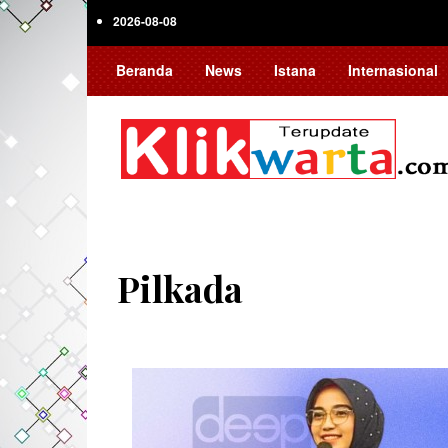
Skip
2026-08-08
to
main
Beranda
News
Istana
Internasional
content
Pilkada
Pagination