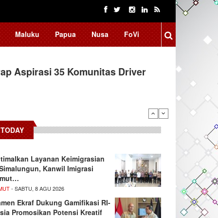
Maluku
Papua
Nusa
FoVi
ap Aspirasi 35 Komunitas Driver
TODAY
timalkan Layanan Keimigrasian
 Simalungun, Kanwil Imigrasi
umut…
MUT
- SABTU, 8 AGU 2026
men Ekraf Dukung Gamifikasi RI-
sia Promosikan Potensi Kreatif