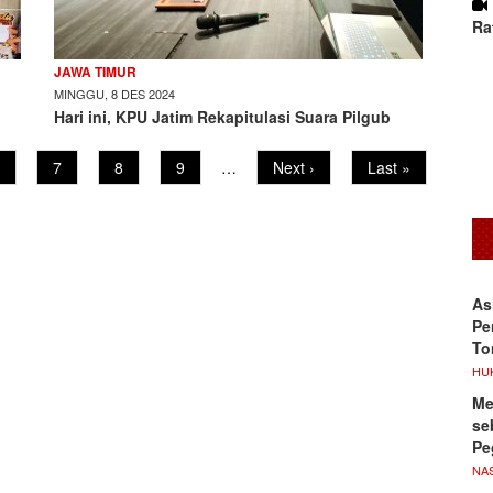
Ra
JAWA TIMUR
MINGGU, 8 DES 2024
Hari ini, KPU Jatim Rekapitulasi Suara Pilgub
age
Page
7
Page
8
Page
9
…
Next
Next ›
Last
Last »
page
page
As
Pe
To
HU
Me
se
Pe
NA