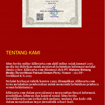
TENTANG KAMI
Situs berita online Klikwarta.com aktif online sejak Januari 2017,
media ini didirikan untuk menjawab kebutuhan informasi melalui
PT. Wahana Bintang
dunia cyber. Klikwarta.com dinaungi oleh
Media (Terverifikasi Faktual Dewan Pers)
, Nomor : 363/DP-
Verifikasi/K/X/2025.
Melalui berbagai rubrik/konten yang ditampilkan, Klikwarta.com
terus melakukan pembenahan untuk memenuhi kebutuhan pembaca
sesuai kekiniannya.
Klikwarta.com dalam penyajiannya mengemban fungsi informasi,
pendidikan, hiburan dan kontrol sosial. Situs berita
www.klikwarta.com terikat oleh undang-undang dan kode etik
dalam menjalankan tugas jurnalistik sehari-hari.