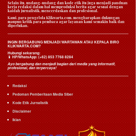
Selain itu, undang-undang dan kode etik itu juga menjadi panduan
kerja redaksi dalam hal memproduksi berita agar sesuai dengan
kaidah jurnalistik, mencerdaskan dan profesional.
Kami, para pengelola Klikwarta.com, mengharapkan dukungan
maupun kritik para pembaca agar layanan kami semakin baik dan
diperlukan.
INGIN BERGABUNG MENJADI WARTAWAN ATAU KEPALA BIRO
KLIKWARTA.COM?
Hubungi sekarang:
HP/WhatsApp:
(+62) 853 7768 8284
📱
Ayo bergabung dan menjadi bagian dari media yang informatif,
profesional, dan terpercaya!
Redaksi
Pedoman Pemberitaan Media Siber
Kode Etik Jurnalistik
Disclaimer
Iklan