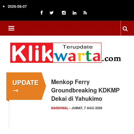
Skip
2026-08-07
to
main
content
UPDATE
Menkop Ferry
→
Groundbreaking KDKMP
Dekai di Yahukimo
NASIONAL
- JUMAT, 7 AGU 2026