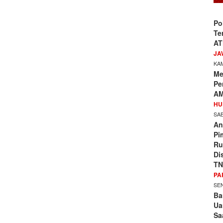
Po
Te
AT
JA
KAM
Me
Pe
AM
HU
SAB
An
Pi
Ru
Di
TN
PA
SEN
Ba
Ua
Sa