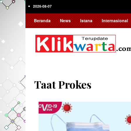
Skip
2026-08-07
to
main
Beranda
News
Istana
Internasional
content
Taat Prokes