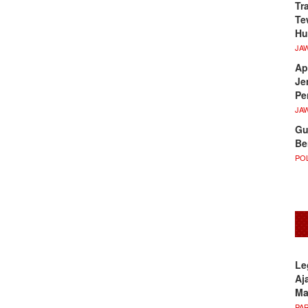
Tr
Te
Hu
JA
Ap
Je
Pe
JA
Gu
Be
POL
Le
Aj
M
PA