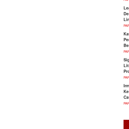
Le
De
Li
PA
Ka
Pe
Be
PA
Si
Li
Pr
PA
Ir
Ke
Ca
PA