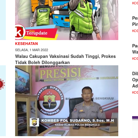
KO
Pe
Pi
KO
KESEHATAN
Pa
SELASA, 1 MAR 2022
Wa
Walau Cakupan Vaksinasi Sudah Tinggi, Prokes
KO
Tidak Boleh Dilonggarkan
Di
Op
Ad
KO