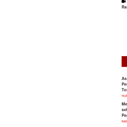
Ra
As
Pe
To
HU
Me
se
Pe
NA