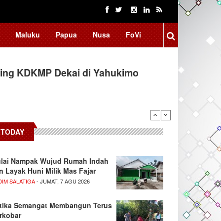
Maluku
Papua
Nusa
FoVi
ing KDKMP Dekai di Yahukimo
TODAY
lai Nampak Wujud Rumah Indah
n Layak Huni Milik Mas Fajar
DIM SALATIGA
- JUMAT, 7 AGU 2026
tika Semangat Membangun Terus
rkobar