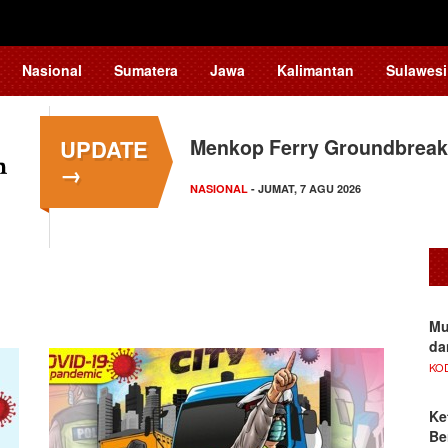
Nasional
Sumatera
Jawa
Kalimantan
Sulawesi
UPDATE
Menkop Ferry Groundbreak
→
NASIONAL
- JUMAT, 7 AGU 2026
Mu
da
KO
Ke
Be