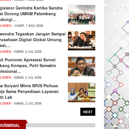
gislator Gerindra Kartika Sandra
si Dorong UMKM Palembang
ndungi…
RLEMEN
- JUMAT, 7 AGU 2026
wendra Tegaskan Jangan Sampai
rusahaan Digital Global Untung
sar,…
RLEMEN
- KAMIS, 2 JUL 2026
git Purnomo Apresiasi Survei
tbang Kompas, Polri Semakin
ofesional…
RLEMEN
- KAMIS, 2 JUL 2026
ma Suryani Minta BPJS Perluas
rja Sama Penyediaan Layanan
th Lab
RLEMEN
- KAMIS, 2 JUL 2026
NEXT
KRIMINAL