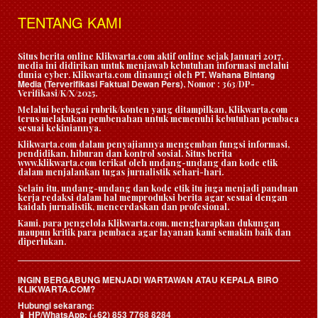
TENTANG KAMI
Situs berita online Klikwarta.com aktif online sejak Januari 2017,
media ini didirikan untuk menjawab kebutuhan informasi melalui
PT. Wahana Bintang
dunia cyber. Klikwarta.com dinaungi oleh
Media (Terverifikasi Faktual Dewan Pers)
, Nomor : 363/DP-
Verifikasi/K/X/2025.
Melalui berbagai rubrik/konten yang ditampilkan, Klikwarta.com
terus melakukan pembenahan untuk memenuhi kebutuhan pembaca
sesuai kekiniannya.
Klikwarta.com dalam penyajiannya mengemban fungsi informasi,
pendidikan, hiburan dan kontrol sosial. Situs berita
www.klikwarta.com terikat oleh undang-undang dan kode etik
dalam menjalankan tugas jurnalistik sehari-hari.
Selain itu, undang-undang dan kode etik itu juga menjadi panduan
kerja redaksi dalam hal memproduksi berita agar sesuai dengan
kaidah jurnalistik, mencerdaskan dan profesional.
Kami, para pengelola Klikwarta.com, mengharapkan dukungan
maupun kritik para pembaca agar layanan kami semakin baik dan
diperlukan.
INGIN BERGABUNG MENJADI WARTAWAN ATAU KEPALA BIRO
KLIKWARTA.COM?
Hubungi sekarang:
HP/WhatsApp:
(+62) 853 7768 8284
📱