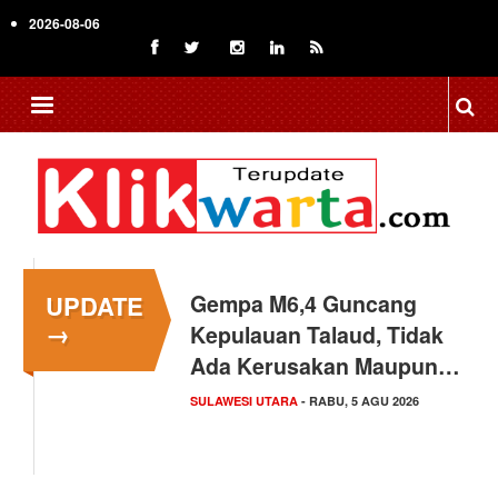
Skip
2026-08-06
to
main
content
UPDATE
Gempa M6,4 Guncang
→
Kepulauan Talaud, Tidak
Ada Kerusakan Maupun…
SULAWESI UTARA
- RABU, 5 AGU 2026