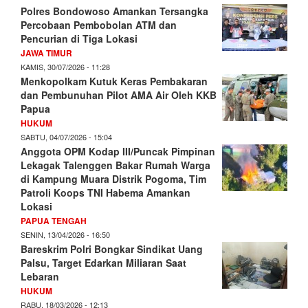
Polres Bondowoso Amankan Tersangka
Percobaan Pembobolan ATM dan
Pencurian di Tiga Lokasi
JAWA TIMUR
KAMIS, 30/07/2026 - 11:28
Menkopolkam Kutuk Keras Pembakaran
dan Pembunuhan Pilot AMA Air Oleh KKB
Papua
HUKUM
SABTU, 04/07/2026 - 15:04
Anggota OPM Kodap III/Puncak Pimpinan
Lekagak Talenggen Bakar Rumah Warga
di Kampung Muara Distrik Pogoma, Tim
Patroli Koops TNI Habema Amankan
Lokasi
PAPUA TENGAH
SENIN, 13/04/2026 - 16:50
Bareskrim Polri Bongkar Sindikat Uang
Palsu, Target Edarkan Miliaran Saat
Lebaran
HUKUM
RABU, 18/03/2026 - 12:13