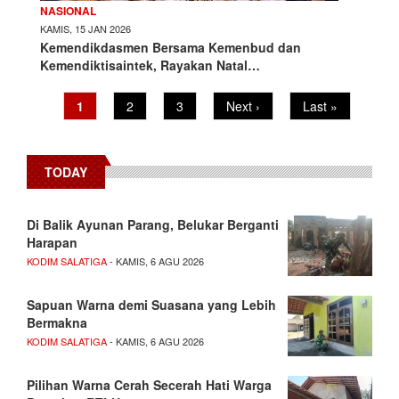
NASIONAL
KAMIS, 15 JAN 2026
Kemendikdasmen Bersama Kemenbud dan
Kemendiktisaintek, Rayakan Natal…
Current
1
Page
2
Page
3
Next
Next ›
Last
Last »
Pagination
page
page
page
TODAY
Di Balik Ayunan Parang, Belukar Berganti
Harapan
KODIM SALATIGA
- KAMIS, 6 AGU 2026
Sapuan Warna demi Suasana yang Lebih
Bermakna
KODIM SALATIGA
- KAMIS, 6 AGU 2026
Pilihan Warna Cerah Secerah Hati Warga