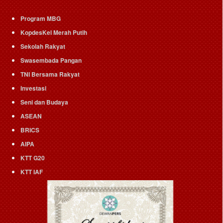
Program MBG
KopdesKel Merah Putih
Sekolah Rakyat
Swasembada Pangan
TNI Bersama Rakyat
Investasi
Seni dan Budaya
ASEAN
BRICS
AIPA
KTT G20
KTT IAF