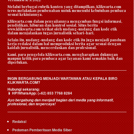
Melalui berbagai rubrik/konten yang ditampilkan, Klikwarta.com
terus melakukan pembenahan untuk memenuhi kebutuhan pembaca
sesuai kekiniannya.
Klikwarta.com dalam penyajiannya mengemban fungsi informasi,
pendidikan, hiburan dan kontrol sosial. Situs berita
www.klikwarta.com terikat oleh undang-undang dan kode etik
dalam menjalankan tugas jurnalistik sehari-hari.
Selain itu, undang-undang dan kode etik itu juga menjadi panduan
kerja redaksi dalam hal memproduksi berita agar sesuai dengan
kaidah jurnalistik, mencerdaskan dan profesional.
Kami, para pengelola Klikwarta.com, mengharapkan dukungan
maupun kritik para pembaca agar layanan kami semakin baik dan
diperlukan.
INGIN BERGABUNG MENJADI WARTAWAN ATAU KEPALA BIRO
KLIKWARTA.COM?
Hubungi sekarang:
HP/WhatsApp:
(+62) 853 7768 8284
📱
Ayo bergabung dan menjadi bagian dari media yang informatif,
profesional, dan terpercaya!
Redaksi
Pedoman Pemberitaan Media Siber