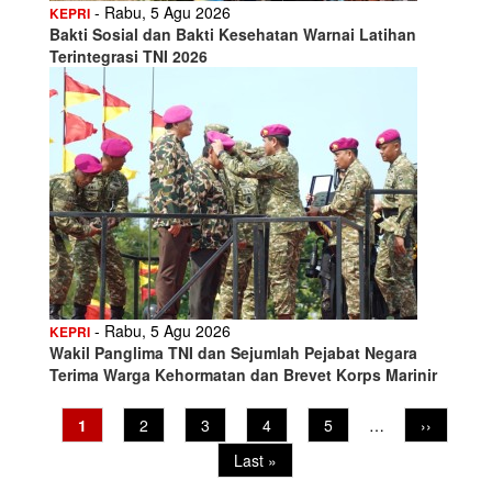
- Rabu, 5 Agu 2026
KEPRI
Bakti Sosial dan Bakti Kesehatan Warnai Latihan
Terintegrasi TNI 2026
- Rabu, 5 Agu 2026
KEPRI
Wakil Panglima TNI dan Sejumlah Pejabat Negara
Terima Warga Kehormatan dan Brevet Korps Marinir
Current
1
Page
2
Page
3
Page
4
Page
5
…
Next
››
Pagination
page
page
Last
Last »
page