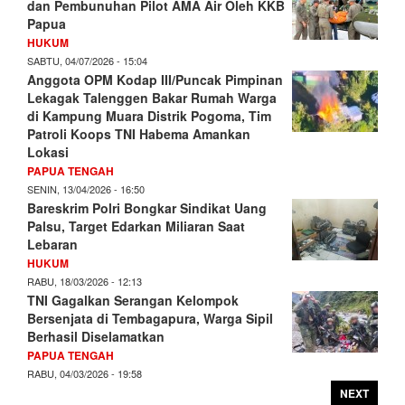
dan Pembunuhan Pilot AMA Air Oleh KKB
Papua
HUKUM
SABTU, 04/07/2026 - 15:04
Anggota OPM Kodap III/Puncak Pimpinan
Lekagak Talenggen Bakar Rumah Warga
di Kampung Muara Distrik Pogoma, Tim
Patroli Koops TNI Habema Amankan
Lokasi
PAPUA TENGAH
SENIN, 13/04/2026 - 16:50
Bareskrim Polri Bongkar Sindikat Uang
Palsu, Target Edarkan Miliaran Saat
Lebaran
HUKUM
RABU, 18/03/2026 - 12:13
TNI Gagalkan Serangan Kelompok
Bersenjata di Tembagapura, Warga Sipil
Berhasil Diselamatkan
PAPUA TENGAH
RABU, 04/03/2026 - 19:58
NEXT