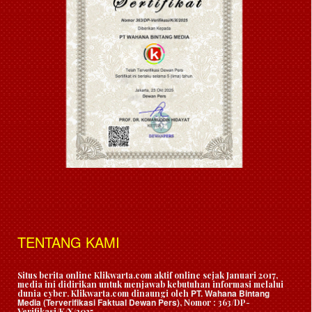
TENTANG KAMI
Situs berita online Klikwarta.com aktif online sejak Januari 2017,
media ini didirikan untuk menjawab kebutuhan informasi melalui
PT. Wahana Bintang
dunia cyber. Klikwarta.com dinaungi oleh
Media (Terverifikasi Faktual Dewan Pers)
, Nomor : 363/DP-
Verifikasi/K/X/2025.