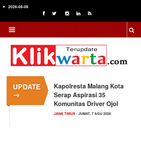
Skip
2026-08-08
to
main
content
UPDATE
Kapolresta Malang Kota
→
Serap Aspirasi 35
Komunitas Driver Ojol
JAWA TIMUR
- JUMAT, 7 AGU 2026