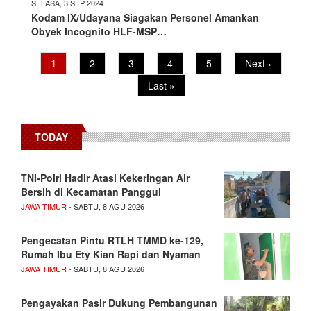
SELASA, 3 SEP 2024
Kodam IX/Udayana Siagakan Personel Amankan
Obyek Incognito HLF-MSP…
Current
1
Page
2
Page
3
Page
4
Page
5
Next
Next ›
Pagination
page
page
Last
Last »
page
TODAY
TNI-Polri Hadir Atasi Kekeringan Air
Bersih di Kecamatan Panggul
JAWA TIMUR
- SABTU, 8 AGU 2026
Pengecatan Pintu RTLH TMMD ke-129,
Rumah Ibu Ety Kian Rapi dan Nyaman
JAWA TIMUR
- SABTU, 8 AGU 2026
Pengayakan Pasir Dukung Pembangunan