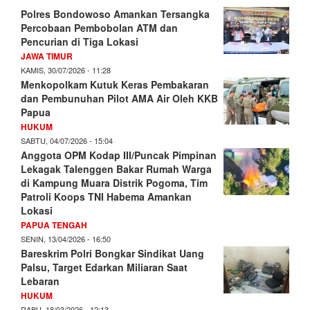
Polres Bondowoso Amankan Tersangka
Percobaan Pembobolan ATM dan
Pencurian di Tiga Lokasi
JAWA TIMUR
KAMIS, 30/07/2026 - 11:28
Menkopolkam Kutuk Keras Pembakaran
dan Pembunuhan Pilot AMA Air Oleh KKB
Papua
HUKUM
SABTU, 04/07/2026 - 15:04
Anggota OPM Kodap III/Puncak Pimpinan
Lekagak Talenggen Bakar Rumah Warga
di Kampung Muara Distrik Pogoma, Tim
Patroli Koops TNI Habema Amankan
Lokasi
PAPUA TENGAH
SENIN, 13/04/2026 - 16:50
Bareskrim Polri Bongkar Sindikat Uang
Palsu, Target Edarkan Miliaran Saat
Lebaran
HUKUM
RABU, 18/03/2026 - 12:13