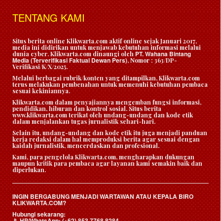
TENTANG KAMI
Situs berita online Klikwarta.com aktif online sejak Januari 2017,
media ini didirikan untuk menjawab kebutuhan informasi melalui
PT. Wahana Bintang
dunia cyber. Klikwarta.com dinaungi oleh
Media (Terverifikasi Faktual Dewan Pers)
, Nomor : 363/DP-
Verifikasi/K/X/2025.
Melalui berbagai rubrik/konten yang ditampilkan, Klikwarta.com
terus melakukan pembenahan untuk memenuhi kebutuhan pembaca
sesuai kekiniannya.
Klikwarta.com dalam penyajiannya mengemban fungsi informasi,
pendidikan, hiburan dan kontrol sosial. Situs berita
www.klikwarta.com terikat oleh undang-undang dan kode etik
dalam menjalankan tugas jurnalistik sehari-hari.
Selain itu, undang-undang dan kode etik itu juga menjadi panduan
kerja redaksi dalam hal memproduksi berita agar sesuai dengan
kaidah jurnalistik, mencerdaskan dan profesional.
Kami, para pengelola Klikwarta.com, mengharapkan dukungan
maupun kritik para pembaca agar layanan kami semakin baik dan
diperlukan.
INGIN BERGABUNG MENJADI WARTAWAN ATAU KEPALA BIRO
KLIKWARTA.COM?
Hubungi sekarang:
HP/WhatsApp:
(+62) 853 7768 8284
📱