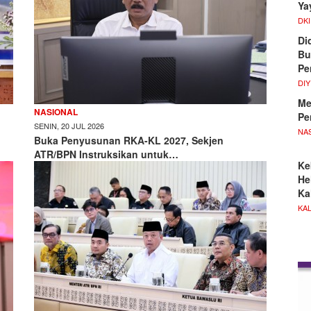
Ya
DKI
Di
Bu
Pe
DIY
Me
NASIONAL
Pe
SENIN, 20 JUL 2026
NA
Buka Penyusunan RKA-KL 2027, Sekjen
ATR/BPN Instruksikan untuk…
Ke
He
Ka
KA