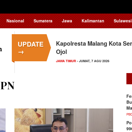
Nasional
Sumatera
Jawa
Kalimantan
Sulawesi
UPDATE
Kapolresta Malang Kota Ser
→
Ojol
JAWA TIMUR
- JUMAT, 7 AGU 2026
BPN
Fe
Bu
Ma
PB
Po
99