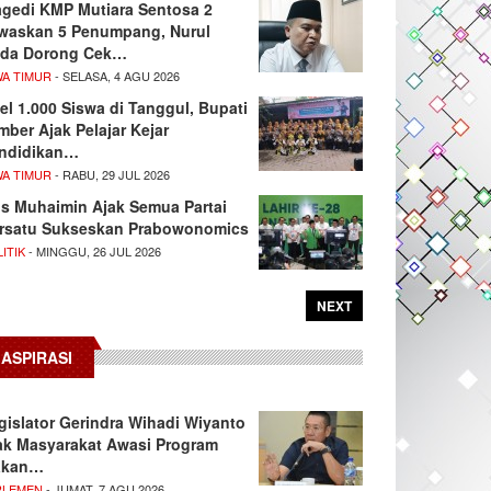
agedi KMP Mutiara Sentosa 2
waskan 5 Penumpang, Nurul
da Dorong Cek…
WA TIMUR
- SELASA, 4 AGU 2026
el 1.000 Siswa di Tanggul, Bupati
mber Ajak Pelajar Kejar
ndidikan…
WA TIMUR
- RABU, 29 JUL 2026
s Muhaimin Ajak Semua Partai
rsatu Sukseskan Prabowonomics
ITIK
- MINGGU, 26 JUL 2026
NEXT
ASPIRASI
gislator Gerindra Wihadi Wiyanto
ak Masyarakat Awasi Program
akan…
RLEMEN
- JUMAT, 7 AGU 2026