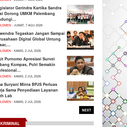
gislator Gerindra Kartika Sandra
si Dorong UMKM Palembang
ndungi…
RLEMEN
- JUMAT, 7 AGU 2026
wendra Tegaskan Jangan Sampai
rusahaan Digital Global Untung
sar,…
RLEMEN
- KAMIS, 2 JUL 2026
git Purnomo Apresiasi Survei
tbang Kompas, Polri Semakin
ofesional…
RLEMEN
- KAMIS, 2 JUL 2026
ma Suryani Minta BPJS Perluas
rja Sama Penyediaan Layanan
th Lab
RLEMEN
- KAMIS, 2 JUL 2026
NEXT
KRIMINAL