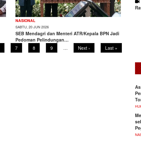
Ra
NASIONAL
SABTU, 20 JUN 2026
SEB Mendagri dan Menteri ATR/Kepala BPN Jadi
Pedoman Pelindungan…
age
Page
7
Page
8
Page
9
…
Next
Next ›
Last
Last »
page
page
As
Pe
To
HU
Me
se
Pe
NA