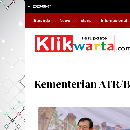
Skip
2026-08-07
to
main
Beranda
News
Istana
Internasional
content
Kementerian ATR/
Pagination