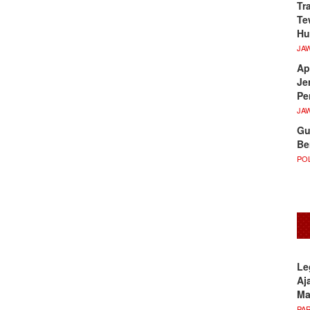
Tr
Te
Hu
JA
Ap
Je
Pe
JA
Gu
Be
POL
Le
Aj
M
PA