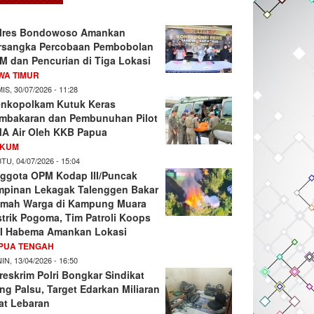
lres Bondowoso Amankan
rsangka Percobaan Pembobolan
M dan Pencurian di Tiga Lokasi
WA TIMUR
IS, 30/07/2026 - 11:28
nkopolkam Kutuk Keras
mbakaran dan Pembunuhan Pilot
A Air Oleh KKB Papua
KUM
TU, 04/07/2026 - 15:04
ggota OPM Kodap III/Puncak
mpinan Lekagak Talenggen Bakar
mah Warga di Kampung Muara
strik Pogoma, Tim Patroli Koops
I Habema Amankan Lokasi
PUA TENGAH
IN, 13/04/2026 - 16:50
reskrim Polri Bongkar Sindikat
ng Palsu, Target Edarkan Miliaran
at Lebaran