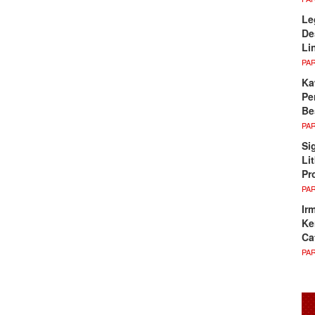
Le
De
Li
PA
Ka
Pe
Be
PA
Si
Li
Pr
PA
Ir
Ke
Ca
PA