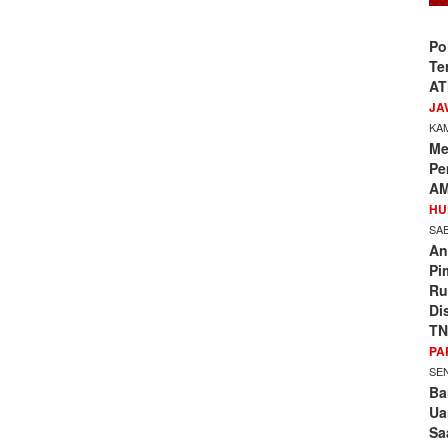
Po
Te
AT
JA
KAM
Me
Pe
AM
HU
SAB
An
Pi
Ru
Di
TN
PA
SEN
Ba
Ua
Sa