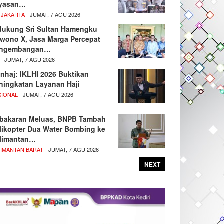
yasan…
 JAKARTA
- JUMAT, 7 AGU 2026
dukung Sri Sultan Hamengku
wono X, Jasa Marga Percepat
ngembangan…
- JUMAT, 7 AGU 2026
nhaj: IKLHI 2026 Buktikan
ningkatan Layanan Haji
SIONAL
- JUMAT, 7 AGU 2026
bakaran Meluas, BNPB Tambah
likopter Dua Water Bombing ke
limantan…
LIMANTAN BARAT
- JUMAT, 7 AGU 2026
NEXT