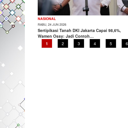
NASIONAL
RABU, 24 JUN 2026
Sertipikasi Tanah DKI Jakarta Capai 98,6%,
Wamen Ossy: Jadi Contoh…
Current
1
Page
2
Page
3
Page
4
Page
5
P
6
page