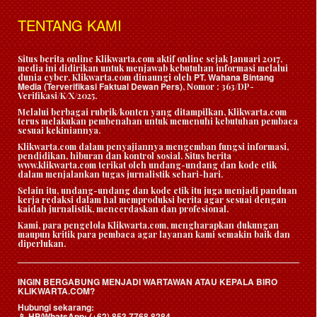
TENTANG KAMI
Situs berita online Klikwarta.com aktif online sejak Januari 2017,
media ini didirikan untuk menjawab kebutuhan informasi melalui
PT. Wahana Bintang
dunia cyber. Klikwarta.com dinaungi oleh
Media (Terverifikasi Faktual Dewan Pers)
, Nomor : 363/DP-
Verifikasi/K/X/2025.
Melalui berbagai rubrik/konten yang ditampilkan, Klikwarta.com
terus melakukan pembenahan untuk memenuhi kebutuhan pembaca
sesuai kekiniannya.
Klikwarta.com dalam penyajiannya mengemban fungsi informasi,
pendidikan, hiburan dan kontrol sosial. Situs berita
www.klikwarta.com terikat oleh undang-undang dan kode etik
dalam menjalankan tugas jurnalistik sehari-hari.
Selain itu, undang-undang dan kode etik itu juga menjadi panduan
kerja redaksi dalam hal memproduksi berita agar sesuai dengan
kaidah jurnalistik, mencerdaskan dan profesional.
Kami, para pengelola Klikwarta.com, mengharapkan dukungan
maupun kritik para pembaca agar layanan kami semakin baik dan
diperlukan.
INGIN BERGABUNG MENJADI WARTAWAN ATAU KEPALA BIRO
KLIKWARTA.COM?
Hubungi sekarang:
HP/WhatsApp:
(+62) 853 7768 8284
📱