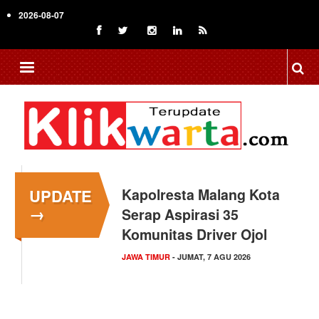
Skip
2026-08-07
to
main
content
UPDATE
Kapolresta Malang Kota
→
Serap Aspirasi 35
Komunitas Driver Ojol
JAWA TIMUR
- JUMAT, 7 AGU 2026