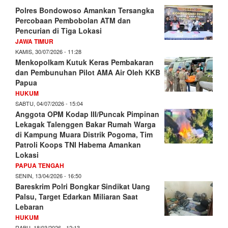
Polres Bondowoso Amankan Tersangka
Percobaan Pembobolan ATM dan
Pencurian di Tiga Lokasi
JAWA TIMUR
KAMIS, 30/07/2026 - 11:28
Menkopolkam Kutuk Keras Pembakaran
dan Pembunuhan Pilot AMA Air Oleh KKB
Papua
HUKUM
SABTU, 04/07/2026 - 15:04
Anggota OPM Kodap III/Puncak Pimpinan
Lekagak Talenggen Bakar Rumah Warga
di Kampung Muara Distrik Pogoma, Tim
Patroli Koops TNI Habema Amankan
Lokasi
PAPUA TENGAH
SENIN, 13/04/2026 - 16:50
Bareskrim Polri Bongkar Sindikat Uang
Palsu, Target Edarkan Miliaran Saat
Lebaran
HUKUM
RABU, 18/03/2026 - 12:13