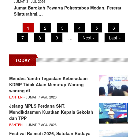
JUMAT, 31 JUL 2026
Jumat Barokah Pewarta Polrestabes Medan, Pererat
Silaturahmi,…
Current
1
Page
2
Page
3
Page
4
Page
5
Page
6
Pagination
page
Page
7
Page
8
Page
9
…
Next
Next ›
Last
Last »
page
page
TODAY
Mendes Yandri Tegaskan Keberadaan
KDMP Tidak Akan Menutup Warung-
warung di…
BANTEN
- JUMAT, 7 AGU 2026
Jelang MPLS Perdana SNT,
Mendikdasmen Kuatkan Kepala Sekolah
dan TPP
BANTEN
- JUMAT, 7 AGU 2026
Festival Raimuti 2026, Satukan Budaya