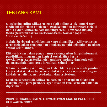
TENTANG KAMI
Situs berita online Klikwarta.com aktif online sejak Januari 2017,
media ini didirikan untuk menjawab kebutuhan informasi melalui
PT. Wahana Bintang
dunia cyber. Klikwarta.com dinaungi oleh
Media (Terverifikasi Faktual Dewan Pers)
, Nomor : 363/DP-
Verifikasi/K/X/2025.
Melalui berbagai rubrik/konten yang ditampilkan, Klikwarta.com
terus melakukan pembenahan untuk memenuhi kebutuhan pembaca
sesuai kekiniannya.
Klikwarta.com dalam penyajiannya mengemban fungsi informasi,
pendidikan, hiburan dan kontrol sosial. Situs berita
www.klikwarta.com terikat oleh undang-undang dan kode etik
dalam menjalankan tugas jurnalistik sehari-hari.
Selain itu, undang-undang dan kode etik itu juga menjadi panduan
kerja redaksi dalam hal memproduksi berita agar sesuai dengan
kaidah jurnalistik, mencerdaskan dan profesional.
Kami, para pengelola Klikwarta.com, mengharapkan dukungan
maupun kritik para pembaca agar layanan kami semakin baik dan
diperlukan.
INGIN BERGABUNG MENJADI WARTAWAN ATAU KEPALA BIRO
KLIKWARTA.COM?