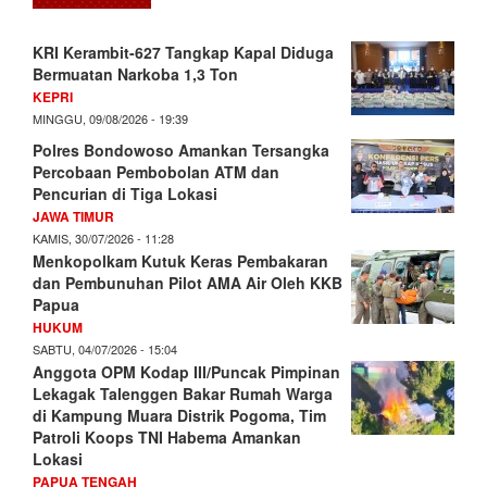
KRI Kerambit-627 Tangkap Kapal Diduga
Bermuatan Narkoba 1,3 Ton
KEPRI
MINGGU, 09/08/2026 - 19:39
Polres Bondowoso Amankan Tersangka
Percobaan Pembobolan ATM dan
Pencurian di Tiga Lokasi
JAWA TIMUR
KAMIS, 30/07/2026 - 11:28
Menkopolkam Kutuk Keras Pembakaran
dan Pembunuhan Pilot AMA Air Oleh KKB
Papua
HUKUM
SABTU, 04/07/2026 - 15:04
Anggota OPM Kodap III/Puncak Pimpinan
Lekagak Talenggen Bakar Rumah Warga
di Kampung Muara Distrik Pogoma, Tim
Patroli Koops TNI Habema Amankan
Lokasi
PAPUA TENGAH