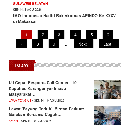
SULAWESI SELATAN
SENIN, 3 AGU 2026
IMO-Indonesia Hadiri Rakerkornas APINDO Ke XXXV
di Makassar
Current
1
Page
2
Page
3
Page
4
Page
5
Page
6
Pagination
page
Page
7
Page
8
Page
9
…
Next
Next ›
Last
Last »
page
page
TODAY
Uji Cepat Respons Call Center 110,
Kapolres Karanganyar Imbau
Masyarakat…
JAWA TENGAH
- SENIN, 10 AGU 2026
Lewat 'Payung Teduh', Bintan Perkuat
Gerakan Bersama Cegah…
KEPRI
- SENIN, 10 AGU 2026