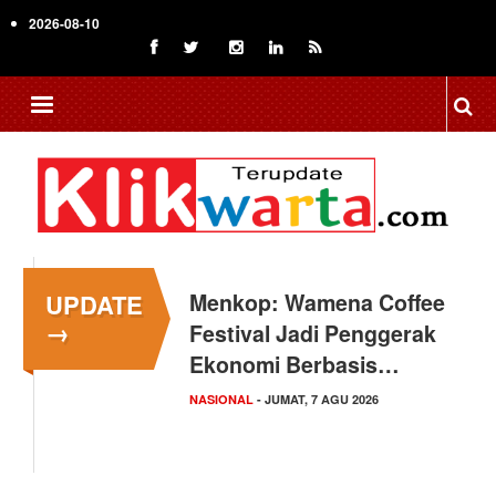
Skip
2026-08-10
to
main
content
UPDATE
Menkop: Wamena Coffee
→
Festival Jadi Penggerak
Ekonomi Berbasis…
NASIONAL
- JUMAT, 7 AGU 2026