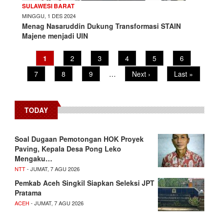
SULAWESI BARAT
MINGGU, 1 DES 2024
Menag Nasaruddin Dukung Transformasi STAIN
Majene menjadi UIN
Current
1
Page
2
Page
3
Page
4
Page
5
Page
6
Pagination
page
Page
7
Page
8
Page
9
…
Next
Next ›
Last
Last »
page
page
TODAY
​Soal Dugaan Pemotongan HOK Proyek
Paving, Kepala Desa Pong Leko
Mengaku…
NTT
- JUMAT, 7 AGU 2026
Pemkab Aceh Singkil Siapkan Seleksi JPT
Pratama
ACEH
- JUMAT, 7 AGU 2026