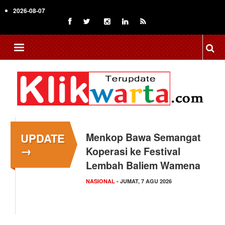
Skip
2026-08-07
to
main
content
UPDATE
Menkop Bawa Semangat
→
Koperasi ke Festival
Lembah Baliem Wamena
NASIONAL
- JUMAT, 7 AGU 2026