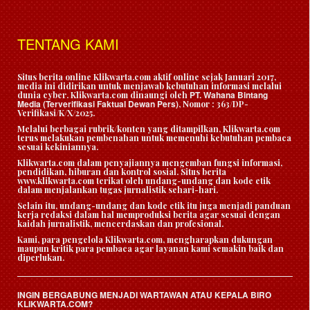
TENTANG KAMI
Situs berita online Klikwarta.com aktif online sejak Januari 2017,
media ini didirikan untuk menjawab kebutuhan informasi melalui
PT. Wahana Bintang
dunia cyber. Klikwarta.com dinaungi oleh
Media (Terverifikasi Faktual Dewan Pers)
, Nomor : 363/DP-
Verifikasi/K/X/2025.
Melalui berbagai rubrik/konten yang ditampilkan, Klikwarta.com
terus melakukan pembenahan untuk memenuhi kebutuhan pembaca
sesuai kekiniannya.
Klikwarta.com dalam penyajiannya mengemban fungsi informasi,
pendidikan, hiburan dan kontrol sosial. Situs berita
www.klikwarta.com terikat oleh undang-undang dan kode etik
dalam menjalankan tugas jurnalistik sehari-hari.
Selain itu, undang-undang dan kode etik itu juga menjadi panduan
kerja redaksi dalam hal memproduksi berita agar sesuai dengan
kaidah jurnalistik, mencerdaskan dan profesional.
Kami, para pengelola Klikwarta.com, mengharapkan dukungan
maupun kritik para pembaca agar layanan kami semakin baik dan
diperlukan.
INGIN BERGABUNG MENJADI WARTAWAN ATAU KEPALA BIRO
KLIKWARTA.COM?