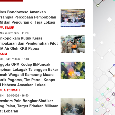
lres Bondowoso Amankan
rsangka Percobaan Pembobolan
M dan Pencurian di Tiga Lokasi
WA TIMUR
IS, 30/07/2026 - 11:28
nkopolkam Kutuk Keras
mbakaran dan Pembunuhan Pilot
A Air Oleh KKB Papua
KUM
TU, 04/07/2026 - 15:04
ggota OPM Kodap III/Puncak
mpinan Lekagak Talenggen Bakar
mah Warga di Kampung Muara
strik Pogoma, Tim Patroli Koops
I Habema Amankan Lokasi
PUA TENGAH
IN, 13/04/2026 - 16:50
reskrim Polri Bongkar Sindikat
ng Palsu, Target Edarkan Miliaran
at Lebaran