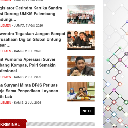
gislator Gerindra Kartika Sandra
si Dorong UMKM Palembang
ndungi…
RLEMEN
- JUMAT, 7 AGU 2026
wendra Tegaskan Jangan Sampai
rusahaan Digital Global Untung
sar,…
RLEMEN
- KAMIS, 2 JUL 2026
git Purnomo Apresiasi Survei
tbang Kompas, Polri Semakin
ofesional…
RLEMEN
- KAMIS, 2 JUL 2026
ma Suryani Minta BPJS Perluas
rja Sama Penyediaan Layanan
th Lab
RLEMEN
- KAMIS, 2 JUL 2026
NEXT
KRIMINAL