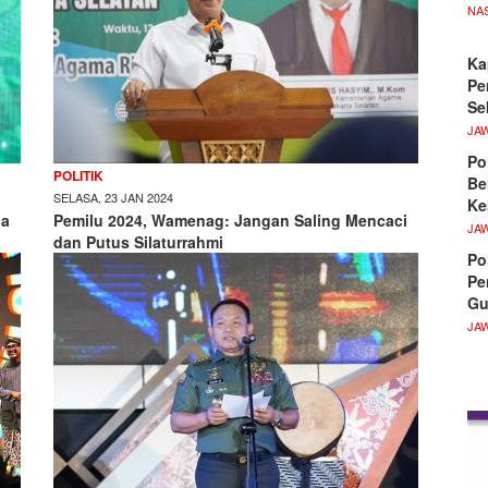
NA
Ka
Pe
Se
JA
Po
POLITIK
Be
SELASA, 23 JAN 2024
Ke
ga
Pemilu 2024, Wamenag: Jangan Saling Mencaci
JA
dan Putus Silaturrahmi
Po
Pe
Gu
JA