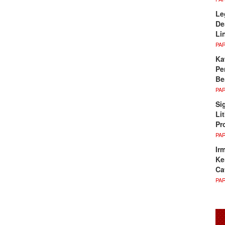
Le
De
Li
PA
Ka
Pe
Be
PA
Si
Li
Pr
PA
Ir
Ke
Ca
PA