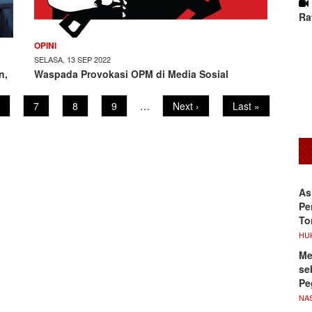
Ra
OPINI
SELASA, 13 SEP 2022
n,
Waspada Provokasi OPM di Media Sosial
age
Page
7
Page
8
Page
9
…
Next
Next ›
Last
Last »
page
page
As
Pe
To
HU
Me
se
Pe
NA