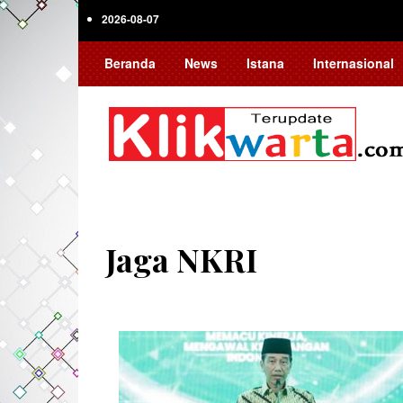
Skip
2026-08-07
to
main
Beranda
News
Istana
Internasional
content
Jaga NKRI
Pagination