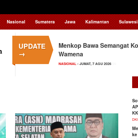
Nasional
Sumatera
Jawa
Kalimantan
Sulawesi
UPDATE
Menkop Bawa Semangat Kop
→
Wamena
NASIONAL
- JUMAT, 7 AGU 2026
So
AP
K
DKI
Me
ke