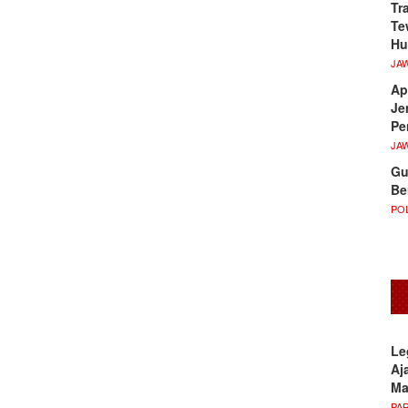
Tr
Te
Hu
JA
Ap
Je
Pe
JA
Gu
Be
POL
Le
Aj
M
PA