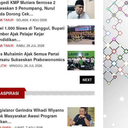
agedi KMP Mutiara Sentosa 2
waskan 5 Penumpang, Nurul
da Dorong Cek…
WA TIMUR
- SELASA, 4 AGU 2026
el 1.000 Siswa di Tanggul, Bupati
mber Ajak Pelajar Kejar
ndidikan…
WA TIMUR
- RABU, 29 JUL 2026
s Muhaimin Ajak Semua Partai
rsatu Sukseskan Prabowonomics
ITIK
- MINGGU, 26 JUL 2026
NEXT
ASPIRASI
gislator Gerindra Wihadi Wiyanto
ak Masyarakat Awasi Program
akan…
RLEMEN
- JUMAT, 7 AGU 2026