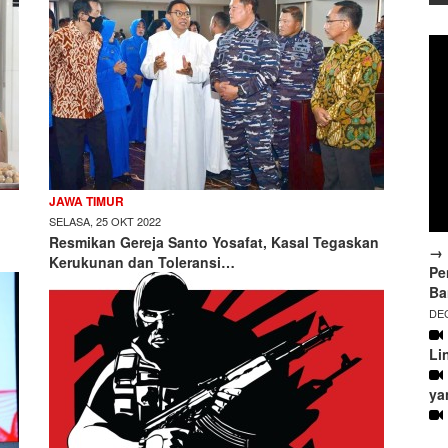
JAWA TIMUR
SELASA, 25 OKT 2022
Resmikan Gereja Santo Yosafat, Kasal Tegaskan
→ 
Kerukunan dan Toleransi…
Pe
Ba
DEC
Li
ya