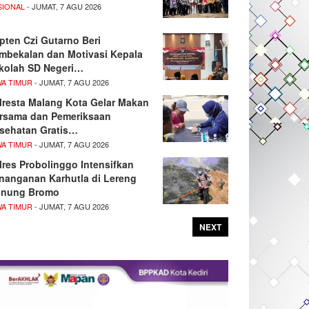
SIONAL
- JUMAT, 7 AGU 2026
pten Czi Gutarno Beri
mbekalan dan Motivasi Kepala
kolah SD Negeri…
WA TIMUR
- JUMAT, 7 AGU 2026
lresta Malang Kota Gelar Makan
rsama dan Pemeriksaan
sehatan Gratis…
WA TIMUR
- JUMAT, 7 AGU 2026
lres Probolinggo Intensifkan
nanganan Karhutla di Lereng
nung Bromo
WA TIMUR
- JUMAT, 7 AGU 2026
NEXT