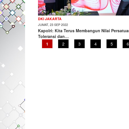
DKI JAKARTA
JUMAT, 23 SEP 2022
Kapolri: Kita Terus Membangun Nilai Persatua
Toleransi dan…
Current
1
Page
2
Page
3
Page
4
Page
5
P
6
page