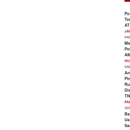
Po
Te
AT
JA
KAM
Me
Pe
AM
HU
SAB
An
Pi
Ru
Di
TN
PA
SEN
Ba
Ua
Sa