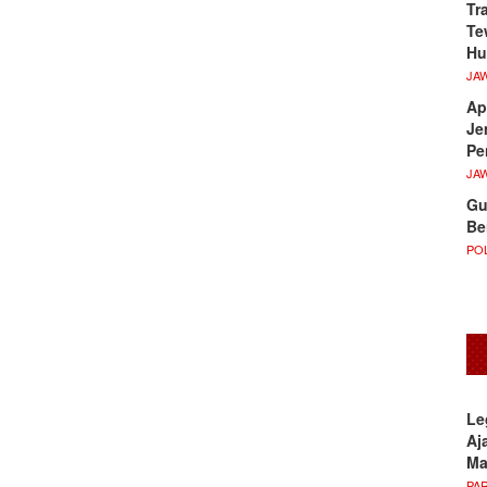
Tr
Te
Hu
JA
Ap
Je
Pe
JA
Gu
Be
POL
Le
Aj
M
PA