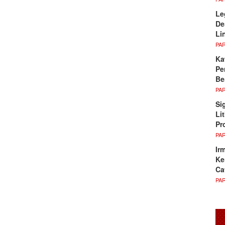
Le
De
Li
PA
Ka
Pe
Be
PA
Si
Li
Pr
PA
Ir
Ke
Ca
PA