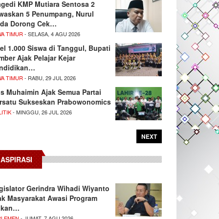
agedi KMP Mutiara Sentosa 2
waskan 5 Penumpang, Nurul
da Dorong Cek…
WA TIMUR
- SELASA, 4 AGU 2026
el 1.000 Siswa di Tanggul, Bupati
mber Ajak Pelajar Kejar
ndidikan…
WA TIMUR
- RABU, 29 JUL 2026
s Muhaimin Ajak Semua Partai
rsatu Sukseskan Prabowonomics
ITIK
- MINGGU, 26 JUL 2026
NEXT
ASPIRASI
gislator Gerindra Wihadi Wiyanto
ak Masyarakat Awasi Program
akan…
RLEMEN
- JUMAT, 7 AGU 2026