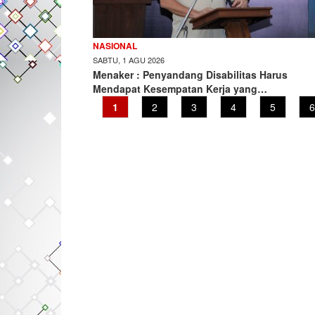
NASIONAL
SABTU, 1 AGU 2026
Menaker : Penyandang Disabilitas Harus
Mendapat Kesempatan Kerja yang…
Current
1
Page
2
Page
3
Page
4
Page
5
P
6
page