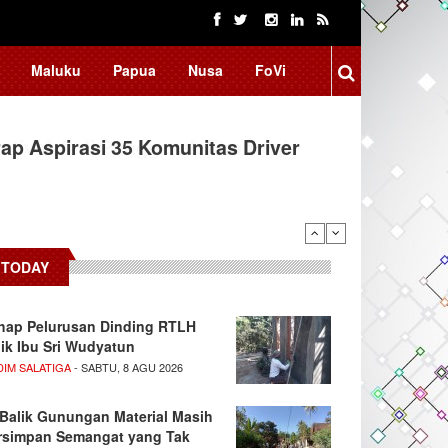
Maluku
Papua
Nusa
FoVi
ap Aspirasi 35 Komunitas Driver
TODAY
hap Pelurusan Dinding RTLH
lik Ibu Sri Wudyatun
DIM SALATIGA
- SABTU, 8 AGU 2026
 Balik Gunungan Material Masih
rsimpan Semangat yang Tak