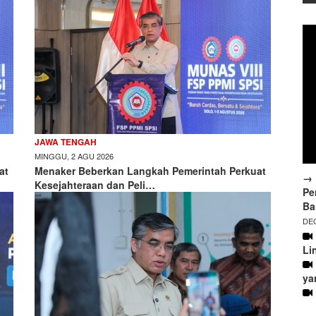
JAWA TENGAH
MINGGU, 2 AGU 2026
at
Menaker Beberkan Langkah Pemerintah Perkuat
→ 
Kesejahteraan dan Peli…
Pe
Ba
DEC
Li
ya