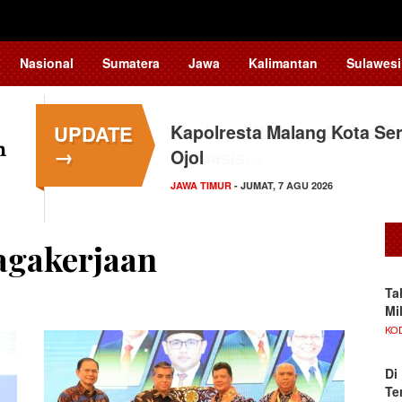
Nasional
Sumatera
Jawa
Kalimantan
Sulawesi
UPDATE
Kapolresta Malang Kota Ser
→
Ojol
JAWA TIMUR
- JUMAT, 7 AGU 2026
agakerjaan
Ta
Mi
KO
Di
Te