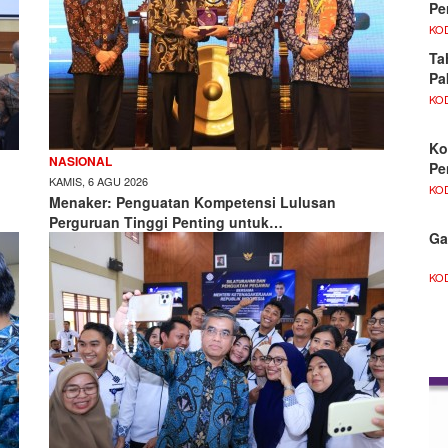
Pe
KO
Ta
Pa
KO
Ko
NASIONAL
Pe
KAMIS, 6 AGU 2026
KO
Menaker: Penguatan Kompetensi Lulusan
Perguruan Tinggi Penting untuk…
Ga
KO