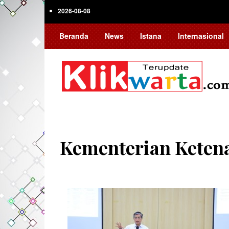
Skip
2026-08-08
to
main
Beranda
News
Istana
Internasional
content
Kementerian Keten
Pagination