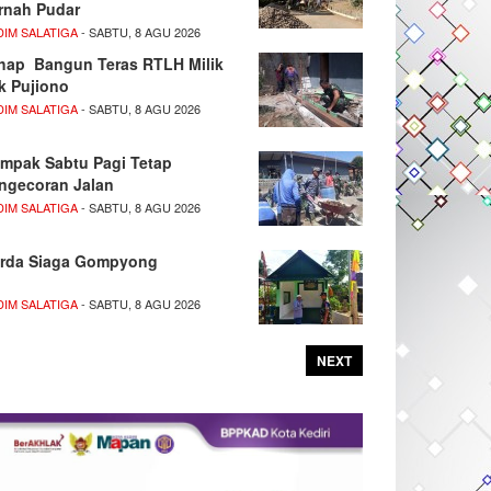
rnah Pudar
DIM SALATIGA
- SABTU, 8 AGU 2026
hap Bangun Teras RTLH Milik
k Pujiono
DIM SALATIGA
- SABTU, 8 AGU 2026
mpak Sabtu Pagi Tetap
ngecoran Jalan
DIM SALATIGA
- SABTU, 8 AGU 2026
rda Siaga Gompyong
DIM SALATIGA
- SABTU, 8 AGU 2026
NEXT