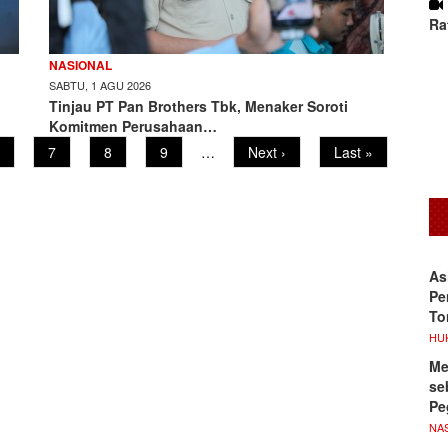
Ra
NASIONAL
SABTU, 1 AGU 2026
Tinjau PT Pan Brothers Tbk, Menaker Soroti
Komitmen Perusahaan…
age
Page
7
Page
8
Page
9
…
Next
Next ›
Last
Last »
page
page
As
Pe
To
HU
Me
se
Pe
NA