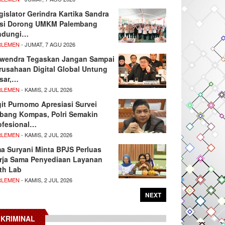
gislator Gerindra Kartika Sandra
si Dorong UMKM Palembang
ndungi…
RLEMEN
- JUMAT, 7 AGU 2026
wendra Tegaskan Jangan Sampai
rusahaan Digital Global Untung
sar,…
RLEMEN
- KAMIS, 2 JUL 2026
git Purnomo Apresiasi Survei
tbang Kompas, Polri Semakin
ofesional…
RLEMEN
- KAMIS, 2 JUL 2026
ma Suryani Minta BPJS Perluas
rja Sama Penyediaan Layanan
th Lab
RLEMEN
- KAMIS, 2 JUL 2026
NEXT
KRIMINAL