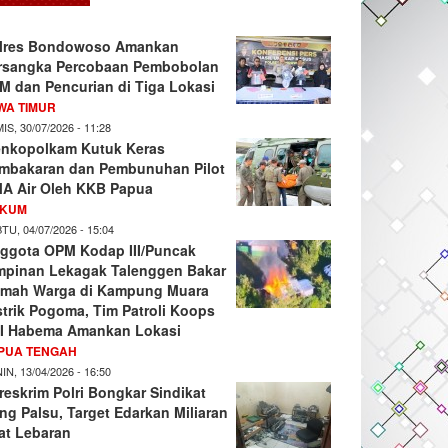
lres Bondowoso Amankan
rsangka Percobaan Pembobolan
M dan Pencurian di Tiga Lokasi
WA TIMUR
IS, 30/07/2026 - 11:28
nkopolkam Kutuk Keras
mbakaran dan Pembunuhan Pilot
A Air Oleh KKB Papua
KUM
TU, 04/07/2026 - 15:04
ggota OPM Kodap III/Puncak
mpinan Lekagak Talenggen Bakar
mah Warga di Kampung Muara
strik Pogoma, Tim Patroli Koops
I Habema Amankan Lokasi
PUA TENGAH
IN, 13/04/2026 - 16:50
reskrim Polri Bongkar Sindikat
ng Palsu, Target Edarkan Miliaran
at Lebaran