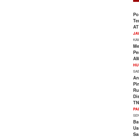
Po
Te
AT
JA
KAM
Me
Pe
AM
HU
SAB
An
Pi
Ru
Di
TN
PA
SEN
Ba
Ua
Sa