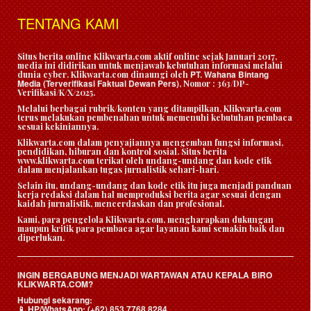
TENTANG KAMI
Situs berita online Klikwarta.com aktif online sejak Januari 2017,
media ini didirikan untuk menjawab kebutuhan informasi melalui
PT. Wahana Bintang
dunia cyber. Klikwarta.com dinaungi oleh
Media (Terverifikasi Faktual Dewan Pers)
, Nomor : 363/DP-
Verifikasi/K/X/2025.
Melalui berbagai rubrik/konten yang ditampilkan, Klikwarta.com
terus melakukan pembenahan untuk memenuhi kebutuhan pembaca
sesuai kekiniannya.
Klikwarta.com dalam penyajiannya mengemban fungsi informasi,
pendidikan, hiburan dan kontrol sosial. Situs berita
www.klikwarta.com terikat oleh undang-undang dan kode etik
dalam menjalankan tugas jurnalistik sehari-hari.
Selain itu, undang-undang dan kode etik itu juga menjadi panduan
kerja redaksi dalam hal memproduksi berita agar sesuai dengan
kaidah jurnalistik, mencerdaskan dan profesional.
Kami, para pengelola Klikwarta.com, mengharapkan dukungan
maupun kritik para pembaca agar layanan kami semakin baik dan
diperlukan.
INGIN BERGABUNG MENJADI WARTAWAN ATAU KEPALA BIRO
KLIKWARTA.COM?
Hubungi sekarang:
HP/WhatsApp:
(+62) 853 7768 8284
📱