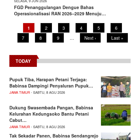
SELASA, 9 JUN 2026
FGD Penanggulangan Dengue Bahas
Operasionalisasi RAN 2026–2029 Menuju…
Current
1
Page
2
Page
3
Page
4
Page
5
Page
6
Pagination
page
Page
7
Page
8
Page
9
…
Next
Next ›
Last
Last »
page
page
TODAY
Pupuk Tiba, Harapan Petani Terjaga:
Babinsa Dampingi Penyaluran Pupuk…
JAWA TIMUR
- SABTU, 8 AGU 2026
Dukung Swasembada Pangan, Babinsa
Kelurahan Kedungsoko Bantu Petani
Cabut…
JAWA TIMUR
- SABTU, 8 AGU 2026
Tak Sekadar Panen, Babinsa Sendangrejo