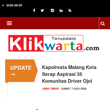
Skip
2026-08-08
to
main
content
UPDATE
Kapolresta Malang Kota
→
Serap Aspirasi 35
Komunitas Driver Ojol
JAWA TIMUR
- JUMAT, 7 AGU 2026