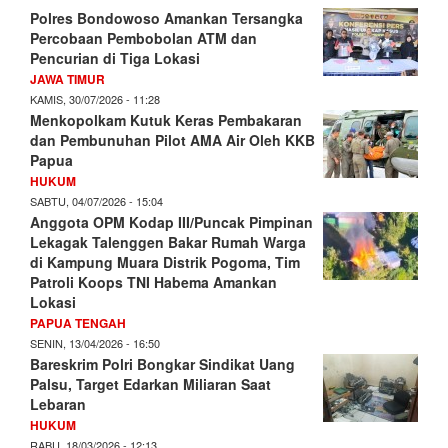
Polres Bondowoso Amankan Tersangka
Percobaan Pembobolan ATM dan
Pencurian di Tiga Lokasi
JAWA TIMUR
KAMIS, 30/07/2026 - 11:28
Menkopolkam Kutuk Keras Pembakaran
dan Pembunuhan Pilot AMA Air Oleh KKB
Papua
HUKUM
SABTU, 04/07/2026 - 15:04
Anggota OPM Kodap III/Puncak Pimpinan
Lekagak Talenggen Bakar Rumah Warga
di Kampung Muara Distrik Pogoma, Tim
Patroli Koops TNI Habema Amankan
Lokasi
PAPUA TENGAH
SENIN, 13/04/2026 - 16:50
Bareskrim Polri Bongkar Sindikat Uang
Palsu, Target Edarkan Miliaran Saat
Lebaran
HUKUM
RABU, 18/03/2026 - 12:13