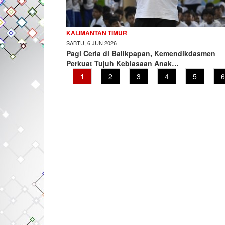
KALIMANTAN TIMUR
SABTU, 6 JUN 2026
Pagi Ceria di Balikpapan, Kemendikdasmen
Perkuat Tujuh Kebiasaan Anak…
Current
1
Page
2
Page
3
Page
4
Page
5
P
6
page