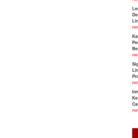
Le
De
Li
PA
Ka
Pe
Be
PA
Si
Li
Pr
PA
Ir
Ke
Ca
PA