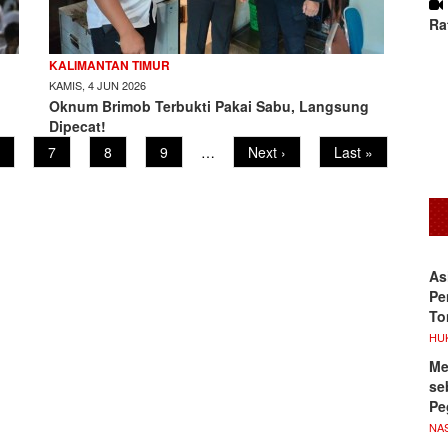
Ra
KALIMANTAN TIMUR
KAMIS, 4 JUN 2026
Oknum Brimob Terbukti Pakai Sabu, Langsung
Dipecat!
age
Page
7
Page
8
Page
9
…
Next
Next ›
Last
Last »
page
page
As
Pe
To
HU
Me
se
Pe
NA