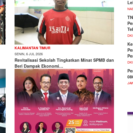
Le
NA
TN
Pe
Te
DKI
Ke
KALIMANTAN TIMUR
Pe
SENIN, 6 JUL 2026
Pe
Revitalisasi Sekolah Tingkatkan Minat SPMB dan
DKI
Beri Dampak Ekonomi…
Pe
08
JA