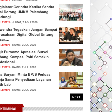
gislator Gerindra Kartika Sandra
si Dorong UMKM Palembang
ndungi…
RLEMEN
- JUMAT, 7 AGU 2026
wendra Tegaskan Jangan Sampai
rusahaan Digital Global Untung
sar,…
RLEMEN
- KAMIS, 2 JUL 2026
git Purnomo Apresiasi Survei
tbang Kompas, Polri Semakin
ofesional…
RLEMEN
- KAMIS, 2 JUL 2026
ma Suryani Minta BPJS Perluas
rja Sama Penyediaan Layanan
th Lab
RLEMEN
- KAMIS, 2 JUL 2026
NEXT
KRIMINAL