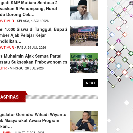
agedi KMP Mutiara Sentosa 2
waskan 5 Penumpang, Nurul
da Dorong Cek…
WA TIMUR
- SELASA, 4 AGU 2026
el 1.000 Siswa di Tanggul, Bupati
mber Ajak Pelajar Kejar
ndidikan…
WA TIMUR
- RABU, 29 JUL 2026
s Muhaimin Ajak Semua Partai
rsatu Sukseskan Prabowonomics
ITIK
- MINGGU, 26 JUL 2026
NEXT
ASPIRASI
gislator Gerindra Wihadi Wiyanto
ak Masyarakat Awasi Program
akan…
RLEMEN
- JUMAT, 7 AGU 2026