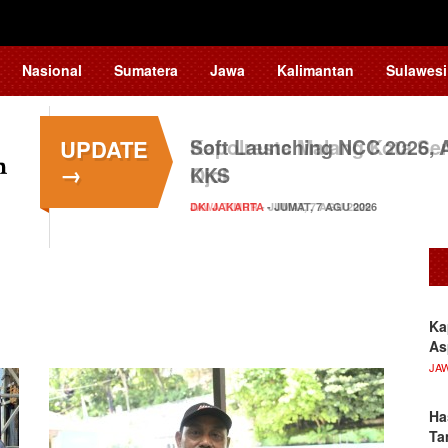
Nasional
Sumatera
Jawa
Kalimantan
Sulawesi
UPDATE
Soft Launching NCC 2026,
→
KKS
DKI JAKARTA
- JUMAT, 7 AGU 2026
Ka
As
JA
Ha
Ta