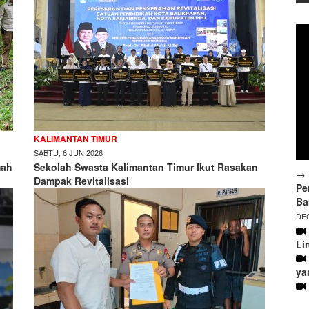
KALIMANTAN TIMUR
SABTU, 6 JUN 2026
mah
Sekolah Swasta Kalimantan Timur Ikut Rasakan
→ 
Dampak Revitalisasi
Pe
Ba
DEC
Li
ya