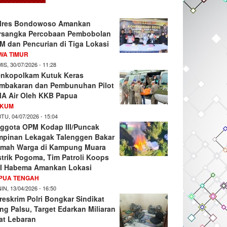
lres Bondowoso Amankan
rsangka Percobaan Pembobolan
M dan Pencurian di Tiga Lokasi
WA TIMUR
IS, 30/07/2026 - 11:28
nkopolkam Kutuk Keras
mbakaran dan Pembunuhan Pilot
A Air Oleh KKB Papua
KUM
TU, 04/07/2026 - 15:04
ggota OPM Kodap III/Puncak
mpinan Lekagak Talenggen Bakar
mah Warga di Kampung Muara
strik Pogoma, Tim Patroli Koops
I Habema Amankan Lokasi
PUA TENGAH
IN, 13/04/2026 - 16:50
reskrim Polri Bongkar Sindikat
ng Palsu, Target Edarkan Miliaran
at Lebaran