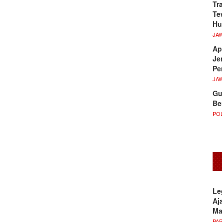
Tr
Te
Hu
JA
Ap
Je
Pe
JA
Gu
Be
POL
Le
Aj
M
PA