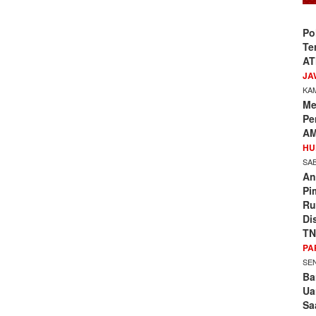
Po
Te
AT
JA
KAM
Me
Pe
AM
HU
SAB
An
Pi
Ru
Di
TN
PA
SEN
Ba
Ua
Sa