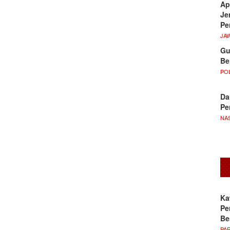
Ap
Je
Pe
JA
Gu
Be
POL
Da
Pe
NA
Ka
Pe
Be
PA