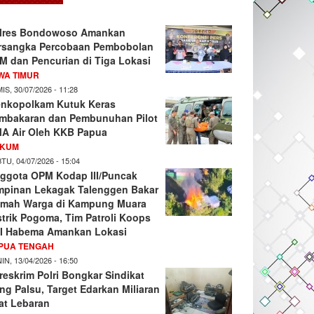
lres Bondowoso Amankan
rsangka Percobaan Pembobolan
M dan Pencurian di Tiga Lokasi
WA TIMUR
IS, 30/07/2026 - 11:28
nkopolkam Kutuk Keras
mbakaran dan Pembunuhan Pilot
A Air Oleh KKB Papua
KUM
TU, 04/07/2026 - 15:04
ggota OPM Kodap III/Puncak
mpinan Lekagak Talenggen Bakar
mah Warga di Kampung Muara
strik Pogoma, Tim Patroli Koops
I Habema Amankan Lokasi
PUA TENGAH
IN, 13/04/2026 - 16:50
reskrim Polri Bongkar Sindikat
ng Palsu, Target Edarkan Miliaran
at Lebaran