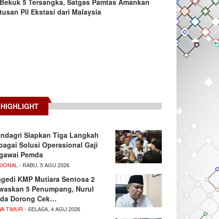
Bekuk 5 Tersangka, Satgas Pamtas Amankan
tusan Pil Ekstasi dari Malaysia
HIGHLIGHT
ndagri Siapkan Tiga Langkah
bagai Solusi Operasional Gaji
gawai Pemda
SIONAL
- RABU, 5 AGU 2026
agedi KMP Mutiara Sentosa 2
waskan 5 Penumpang, Nurul
da Dorong Cek…
WA TIMUR
- SELASA, 4 AGU 2026