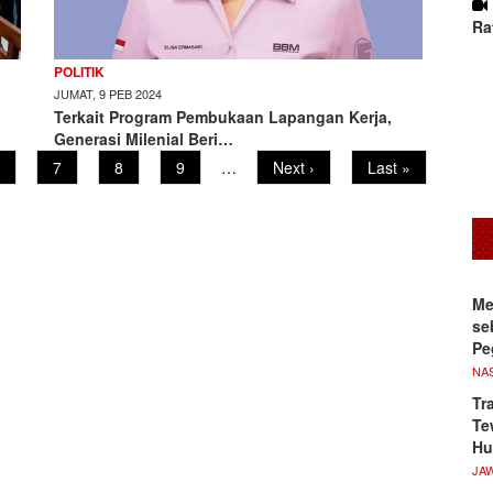
Ra
POLITIK
JUMAT, 9 PEB 2024
Terkait Program Pembukaan Lapangan Kerja,
Generasi Milenial Beri…
age
Page
7
Page
8
Page
9
…
Next
Next ›
Last
Last »
page
page
Me
se
Pe
NA
Tr
Te
Hu
JA