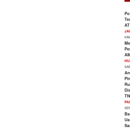
Po
Te
AT
JA
KAM
Me
Pe
AM
HU
SAB
An
Pi
Ru
Di
TN
PA
SEN
Ba
Ua
Sa