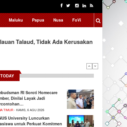
Maluku
Papua
Nusa
FoVi
auan Talaud, Tidak Ada Kerusakan
TODAY
budsman RI Soroti Homecare
mber, Dinilai Layak Jadi
rcontohan…
WA TIMUR
- KAMIS, 6 AGU 2026
NUS University Luncurkan
asiswa untuk Perkuat Komitmen