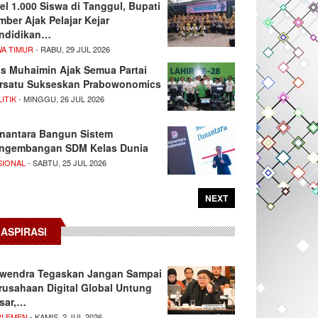
el 1.000 Siswa di Tanggul, Bupati
mber Ajak Pelajar Kejar
ndidikan…
WA TIMUR
- RABU, 29 JUL 2026
s Muhaimin Ajak Semua Partai
rsatu Sukseskan Prabowonomics
ITIK
- MINGGU, 26 JUL 2026
nantara Bangun Sistem
ngembangan SDM Kelas Dunia
SIONAL
- SABTU, 25 JUL 2026
NEXT
ASPIRASI
wendra Tegaskan Jangan Sampai
rusahaan Digital Global Untung
sar,…
RLEMEN
- KAMIS, 2 JUL 2026