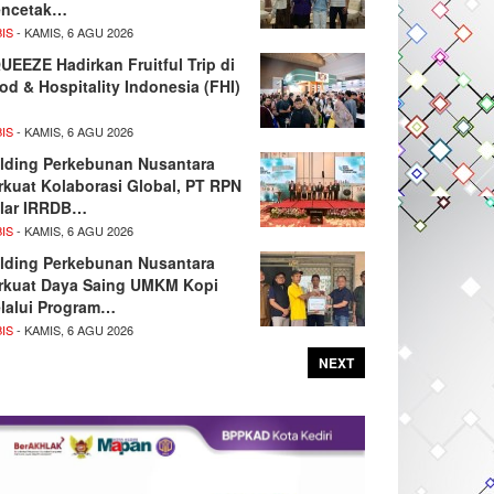
ncetak…
IS
- KAMIS, 6 AGU 2026
UEEZE Hadirkan Fruitful Trip di
od & Hospitality Indonesia (FHI)
IS
- KAMIS, 6 AGU 2026
lding Perkebunan Nusantara
rkuat Kolaborasi Global, PT RPN
lar IRRDB…
IS
- KAMIS, 6 AGU 2026
lding Perkebunan Nusantara
rkuat Daya Saing UMKM Kopi
lalui Program…
IS
- KAMIS, 6 AGU 2026
NEXT