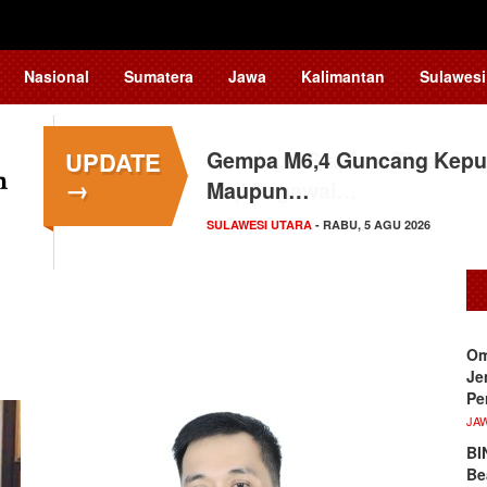
Nasional
Sumatera
Jawa
Kalimantan
Sulawesi
UPDATE
Gempa M6,4 Guncang Kepul
→
Maupun…
SULAWESI UTARA
- RABU, 5 AGU 2026
Om
Je
Pe
JA
BI
Be