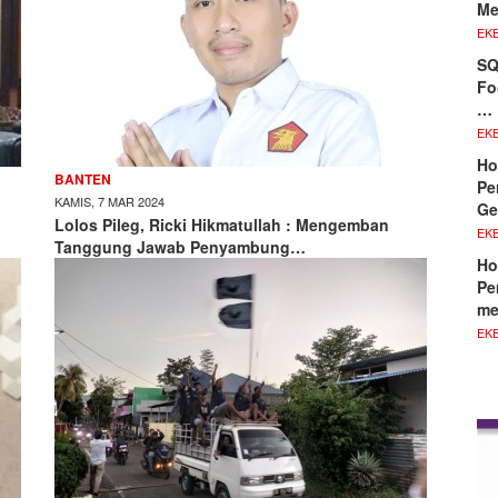
Me
EKB
SQ
Fo
…
EKB
Ho
BANTEN
Pe
KAMIS, 7 MAR 2024
Ge
Lolos Pileg, Ricki Hikmatullah : Mengemban
EKB
Tanggung Jawab Penyambung…
Ho
Pe
me
EKB