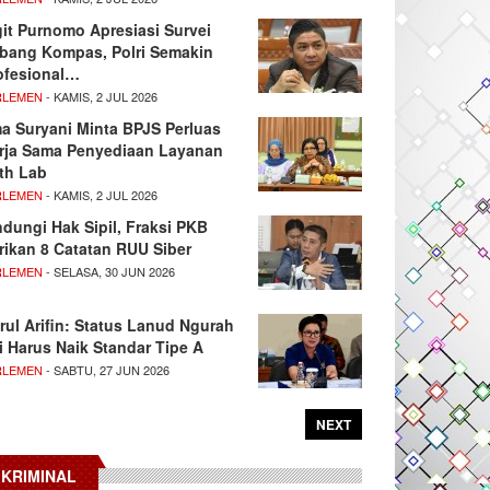
git Purnomo Apresiasi Survei
tbang Kompas, Polri Semakin
ofesional…
RLEMEN
- KAMIS, 2 JUL 2026
ma Suryani Minta BPJS Perluas
rja Sama Penyediaan Layanan
th Lab
RLEMEN
- KAMIS, 2 JUL 2026
ndungi Hak Sipil, Fraksi PKB
rikan 8 Catatan RUU Siber
RLEMEN
- SELASA, 30 JUN 2026
rul Arifin: Status Lanud Ngurah
i Harus Naik Standar Tipe A
RLEMEN
- SABTU, 27 JUN 2026
NEXT
KRIMINAL