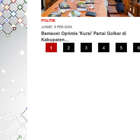
POLITIK
JUMAT, 9 PEB 2024
Bamsoet Optimis 'Kursi' Partai Golkar di
Kabupaten…
Current
1
Page
2
Page
3
Page
4
Page
5
P
6
page