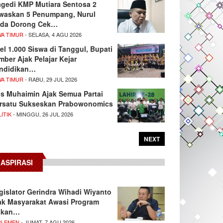
agedi KMP Mutiara Sentosa 2
waskan 5 Penumpang, Nurul
da Dorong Cek…
WA TIMUR
- SELASA, 4 AGU 2026
el 1.000 Siswa di Tanggul, Bupati
mber Ajak Pelajar Kejar
ndidikan…
WA TIMUR
- RABU, 29 JUL 2026
s Muhaimin Ajak Semua Partai
rsatu Sukseskan Prabowonomics
ITIK
- MINGGU, 26 JUL 2026
NEXT
ASPIRASI
gislator Gerindra Wihadi Wiyanto
ak Masyarakat Awasi Program
akan…
RLEMEN
- JUMAT, 7 AGU 2026