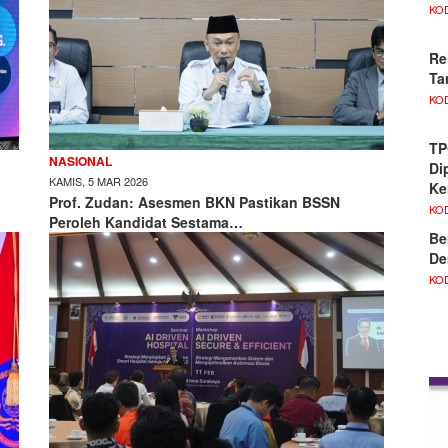
KO
Re
Ta
KO
TP
NASIONAL
Di
KAMIS, 5 MAR 2026
Ke
Prof. Zudan: Asesmen BKN Pastikan BSSN
KO
Peroleh Kandidat Sestama…
Be
De
KO