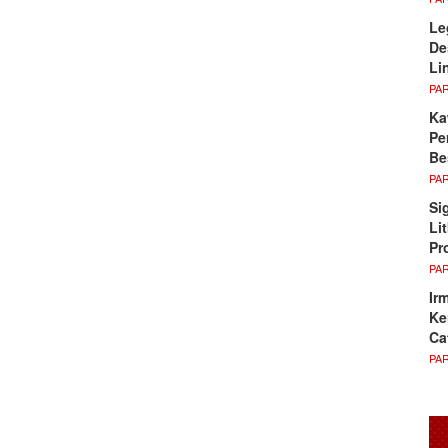
Le
De
Li
PA
Ka
Pe
Be
PA
Si
Li
Pr
PA
Ir
Ke
Ca
PA