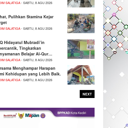
DIM SALATIGA
- SABTU, 8 AGU 2026
hat, Pulihkan Stamina Kejar
rget
DIM SALATIGA
- SABTU, 8 AGU 2026
Q Hidayatul Mubtadi’in
percantik, Tingkatkan
nyamanan Belajar Al-Qur…
DIM SALATIGA
- SABTU, 8 AGU 2026
rsama Menghampar Harapan
mi Kehidupan yang Lebih Baik.
DIM SALATIGA
- SABTU, 8 AGU 2026
NEXT