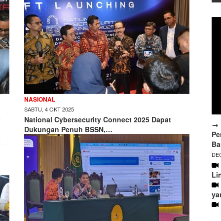
NASIONAL
SABTU, 4 OKT 2025
k
National Cybersecurity Connect 2025 Dapat
→ 
Dukungan Penuh BSSN,…
Pe
Ba
DEC
Li
ya