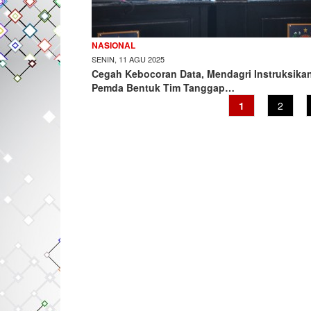
NASIONAL
SENIN, 11 AGU 2025
Cegah Kebocoran Data, Mendagri Instruksika
Pemda Bentuk Tim Tanggap…
Current
1
Page
2
page