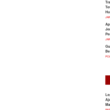
Tr
Te
Hu
JA
Ap
Je
Pe
JA
Gu
Be
POL
Le
Aj
M
PA