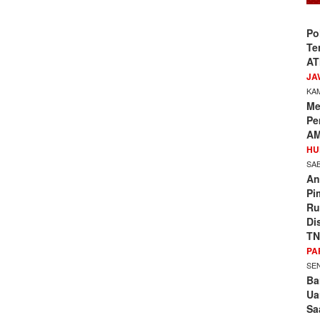
Po
Te
AT
JA
KAM
Me
Pe
AM
HU
SAB
An
Pi
Ru
Di
TN
PA
SEN
Ba
Ua
Sa