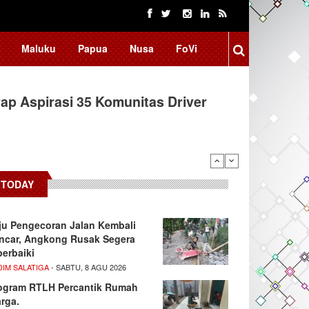
Maluku
Papua
Nusa
FoVi
ap Aspirasi 35 Komunitas Driver
TODAY
ju Pengecoran Jalan Kembali
ncar, Angkong Rusak Segera
perbaiki
DIM SALATIGA
- SABTU, 8 AGU 2026
ogram RTLH Percantik Rumah
rga.