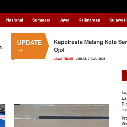
Nasional
Sumatera
Jawa
Kalimantan
Sulawesi
UPDATE
Kapolresta Malang Kota Ser
→
Ojol
JAWA TIMUR
- JUMAT, 7 AGU 2026
La
La
Di
KO
Pr
Wa