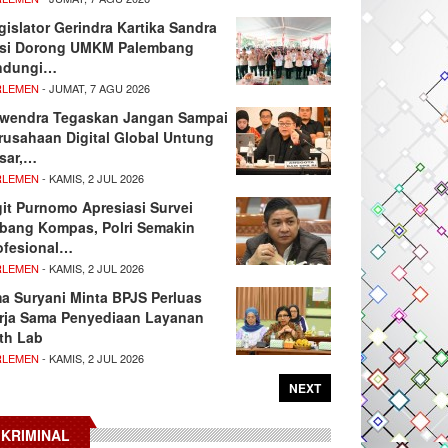
gislator Gerindra Kartika Sandra
si Dorong UMKM Palembang
ndungi…
RLEMEN
- JUMAT, 7 AGU 2026
wendra Tegaskan Jangan Sampai
rusahaan Digital Global Untung
sar,…
RLEMEN
- KAMIS, 2 JUL 2026
git Purnomo Apresiasi Survei
tbang Kompas, Polri Semakin
ofesional…
RLEMEN
- KAMIS, 2 JUL 2026
ma Suryani Minta BPJS Perluas
rja Sama Penyediaan Layanan
th Lab
RLEMEN
- KAMIS, 2 JUL 2026
NEXT
KRIMINAL