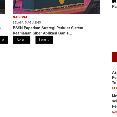
Ra
NASIONAL
SELASA, 5 AGU 2025
n
BSSN Paparkan Strategi Perkuat Sistem
Keamanan Siber Aplikasi Ganis…
Page
3
Next
Next ›
Last
Last »
page
page
As
Pe
To
HU
Me
se
Pe
NA