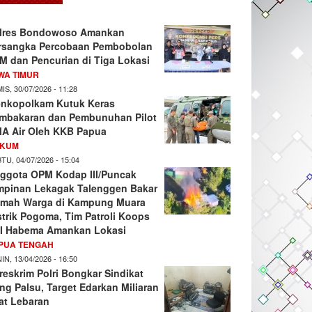
lres Bondowoso Amankan
rsangka Percobaan Pembobolan
M dan Pencurian di Tiga Lokasi
WA TIMUR
IS, 30/07/2026 - 11:28
nkopolkam Kutuk Keras
mbakaran dan Pembunuhan Pilot
A Air Oleh KKB Papua
KUM
TU, 04/07/2026 - 15:04
ggota OPM Kodap III/Puncak
mpinan Lekagak Talenggen Bakar
mah Warga di Kampung Muara
strik Pogoma, Tim Patroli Koops
I Habema Amankan Lokasi
PUA TENGAH
IN, 13/04/2026 - 16:50
reskrim Polri Bongkar Sindikat
ng Palsu, Target Edarkan Miliaran
at Lebaran