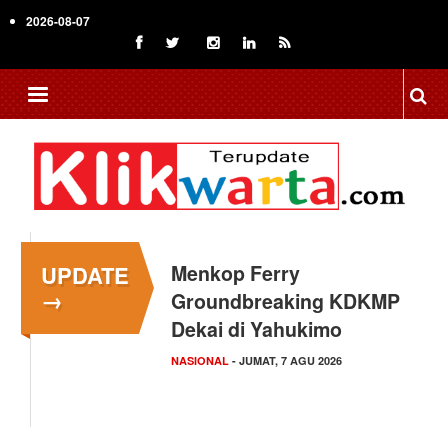
Skip
2026-08-07
to
main
content
UPDATE
Menkop Ferry
→
Groundbreaking KDKMP
Dekai di Yahukimo
NASIONAL
- JUMAT, 7 AGU 2026