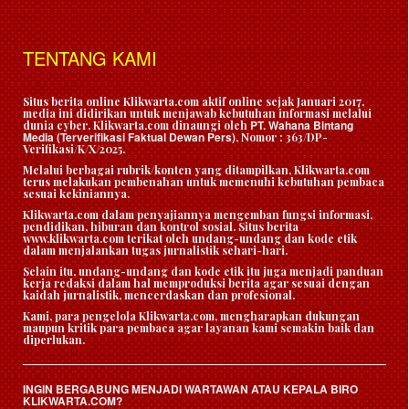
TENTANG KAMI
Situs berita online Klikwarta.com aktif online sejak Januari 2017,
media ini didirikan untuk menjawab kebutuhan informasi melalui
PT. Wahana Bintang
dunia cyber. Klikwarta.com dinaungi oleh
Media (Terverifikasi Faktual Dewan Pers)
, Nomor : 363/DP-
Verifikasi/K/X/2025.
Melalui berbagai rubrik/konten yang ditampilkan, Klikwarta.com
terus melakukan pembenahan untuk memenuhi kebutuhan pembaca
sesuai kekiniannya.
Klikwarta.com dalam penyajiannya mengemban fungsi informasi,
pendidikan, hiburan dan kontrol sosial. Situs berita
www.klikwarta.com terikat oleh undang-undang dan kode etik
dalam menjalankan tugas jurnalistik sehari-hari.
Selain itu, undang-undang dan kode etik itu juga menjadi panduan
kerja redaksi dalam hal memproduksi berita agar sesuai dengan
kaidah jurnalistik, mencerdaskan dan profesional.
Kami, para pengelola Klikwarta.com, mengharapkan dukungan
maupun kritik para pembaca agar layanan kami semakin baik dan
diperlukan.
INGIN BERGABUNG MENJADI WARTAWAN ATAU KEPALA BIRO
KLIKWARTA.COM?