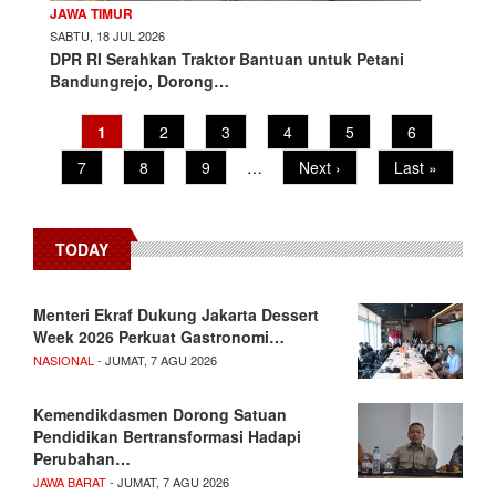
JAWA TIMUR
SABTU, 18 JUL 2026
DPR RI Serahkan Traktor Bantuan untuk Petani
Bandungrejo, Dorong…
Current
1
Page
2
Page
3
Page
4
Page
5
Page
6
Pagination
page
Page
7
Page
8
Page
9
…
Next
Next ›
Last
Last »
page
page
TODAY
Menteri Ekraf Dukung Jakarta Dessert
Week 2026 Perkuat Gastronomi…
NASIONAL
- JUMAT, 7 AGU 2026
Kemendikdasmen Dorong Satuan
Pendidikan Bertransformasi Hadapi
Perubahan…
JAWA BARAT
- JUMAT, 7 AGU 2026