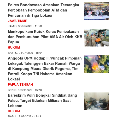
Polres Bondowoso Amankan Tersangka
Percobaan Pembobolan ATM dan
Pencurian di Tiga Lokasi
JAWA TIMUR
KAMIS, 30/07/2026 - 11:28
Menkopolkam Kutuk Keras Pembakaran
dan Pembunuhan Pilot AMA Air Oleh KKB
Papua
HUKUM
SABTU, 04/07/2026 - 15:04
Anggota OPM Kodap III/Puncak Pimpinan
Lekagak Talenggen Bakar Rumah Warga
di Kampung Muara Distrik Pogoma, Tim
Patroli Koops TNI Habema Amankan
Lokasi
PAPUA TENGAH
SENIN, 13/04/2026 - 16:50
Bareskrim Polri Bongkar Sindikat Uang
Palsu, Target Edarkan Miliaran Saat
Lebaran
HUKUM
RABU, 18/03/2026 - 12:13