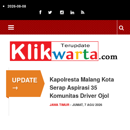
Skip
2026-08-08
to
main
content
UPDATE
Kapolresta Malang Kota
→
Serap Aspirasi 35
Komunitas Driver Ojol
JAWA TIMUR
- JUMAT, 7 AGU 2026