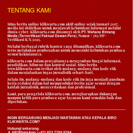
TENTANG KAMI
Situs berita online Klikwarta.com aktif online sejak Januari 2017,
media ini didirikan untuk menjawab kebutuhan informasi melalui
PT. Wahana Bintang
dunia cyber. Klikwarta.com dinaungi oleh
Media (Terverifikasi Faktual Dewan Pers)
, Nomor : 363/DP-
Verifikasi/K/X/2025.
Melalui berbagai rubrik/konten yang ditampilkan, Klikwarta.com
terus melakukan pembenahan untuk memenuhi kebutuhan pembaca
sesuai kekiniannya.
Klikwarta.com dalam penyajiannya mengemban fungsi informasi,
pendidikan, hiburan dan kontrol sosial. Situs berita
www.klikwarta.com terikat oleh undang-undang dan kode etik
dalam menjalankan tugas jurnalistik sehari-hari.
Selain itu, undang-undang dan kode etik itu juga menjadi panduan
kerja redaksi dalam hal memproduksi berita agar sesuai dengan
kaidah jurnalistik, mencerdaskan dan profesional.
Kami, para pengelola Klikwarta.com, mengharapkan dukungan
maupun kritik para pembaca agar layanan kami semakin baik dan
diperlukan.
INGIN BERGABUNG MENJADI WARTAWAN ATAU KEPALA BIRO
KLIKWARTA.COM?
Hubungi sekarang:
HP/WhatsApp:
(+62) 853 7768 8284
📱