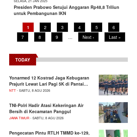
SELASA, 21 JAN 2025
Presiden Prabowo Setujui Anggaran Rp48,8 Triliun
untuk Pembangunan IKN
Current
1
Page
2
Page
3
Page
4
Page
5
Page
6
Pagination
page
Page
7
Page
8
Page
9
…
Next
Next ›
Last
Last »
page
page
TODAY
Yonarmed 12 Kostrad Jaga Kebugaran
Prajurit Lewat Lari Pagi 5K di Pantai…
NTT
- SABTU, 8 AGU 2026
TNI-Polri Hadir Atasi Kekeringan Air
Bersih di Kecamatan Panggul
JAWA TIMUR
- SABTU, 8 AGU 2026
Pengecatan Pintu RTLH TMMD ke-129,