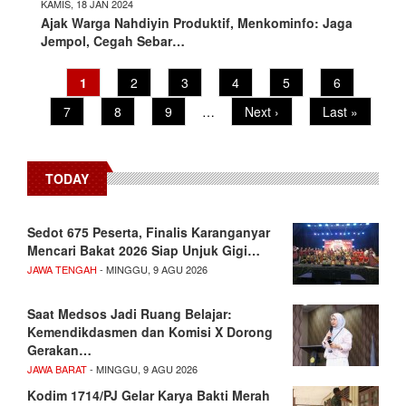
KAMIS, 18 JAN 2024
Ajak Warga Nahdiyin Produktif, Menkominfo: Jaga
Jempol, Cegah Sebar…
Current
1
Page
2
Page
3
Page
4
Page
5
Page
6
Pagination
page
Page
7
Page
8
Page
9
…
Next
Next ›
Last
Last »
page
page
TODAY
Sedot 675 Peserta, Finalis Karanganyar
Mencari Bakat 2026 Siap Unjuk Gigi…
JAWA TENGAH
- MINGGU, 9 AGU 2026
Saat Medsos Jadi Ruang Belajar:
Kemendikdasmen dan Komisi X Dorong
Gerakan…
JAWA BARAT
- MINGGU, 9 AGU 2026
Kodim 1714/PJ Gelar Karya Bakti Merah