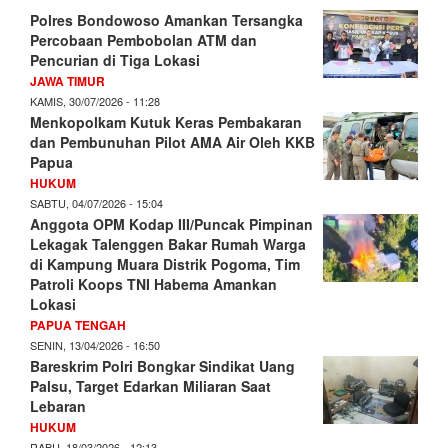
Polres Bondowoso Amankan Tersangka
Percobaan Pembobolan ATM dan
Pencurian di Tiga Lokasi
JAWA TIMUR
KAMIS, 30/07/2026 - 11:28
Menkopolkam Kutuk Keras Pembakaran
dan Pembunuhan Pilot AMA Air Oleh KKB
Papua
HUKUM
SABTU, 04/07/2026 - 15:04
Anggota OPM Kodap III/Puncak Pimpinan
Lekagak Talenggen Bakar Rumah Warga
di Kampung Muara Distrik Pogoma, Tim
Patroli Koops TNI Habema Amankan
Lokasi
PAPUA TENGAH
SENIN, 13/04/2026 - 16:50
Bareskrim Polri Bongkar Sindikat Uang
Palsu, Target Edarkan Miliaran Saat
Lebaran
HUKUM
RABU, 18/03/2026 - 12:13