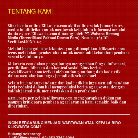
TENTANG KAMI
Situs berita online Klikwarta.com aktif online sejak Januari 2017,
media ini didirikan untuk menjawab kebutuhan informasi melalui
PT. Wahana Bintang
dunia cyber. Klikwarta.com dinaungi oleh
Media (Terverifikasi Faktual Dewan Pers)
, Nomor : 363/DP-
Verifikasi/K/X/2025.
Melalui berbagai rubrik/konten yang ditampilkan, Klikwarta.com
terus melakukan pembenahan untuk memenuhi kebutuhan pembaca
sesuai kekiniannya.
Klikwarta.com dalam penyajiannya mengemban fungsi informasi,
pendidikan, hiburan dan kontrol sosial. Situs berita
www.klikwarta.com terikat oleh undang-undang dan kode etik
dalam menjalankan tugas jurnalistik sehari-hari.
Selain itu, undang-undang dan kode etik itu juga menjadi panduan
kerja redaksi dalam hal memproduksi berita agar sesuai dengan
kaidah jurnalistik, mencerdaskan dan profesional.
Kami, para pengelola Klikwarta.com, mengharapkan dukungan
maupun kritik para pembaca agar layanan kami semakin baik dan
diperlukan.
INGIN BERGABUNG MENJADI WARTAWAN ATAU KEPALA BIRO
KLIKWARTA.COM?
Hubungi sekarang:
HP/WhatsApp:
(+62) 853 7768 8284
📱