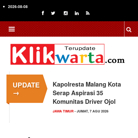
Skip
2026-08-08
to
main
content
UPDATE
Kapolresta Malang Kota
→
Serap Aspirasi 35
Komunitas Driver Ojol
JAWA TIMUR
- JUMAT, 7 AGU 2026