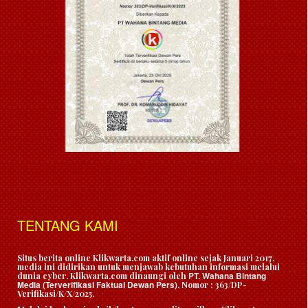
TENTANG KAMI
Situs berita online Klikwarta.com aktif online sejak Januari 2017,
media ini didirikan untuk menjawab kebutuhan informasi melalui
PT. Wahana Bintang
dunia cyber. Klikwarta.com dinaungi oleh
Media (Terverifikasi Faktual Dewan Pers)
, Nomor : 363/DP-
Verifikasi/K/X/2025.