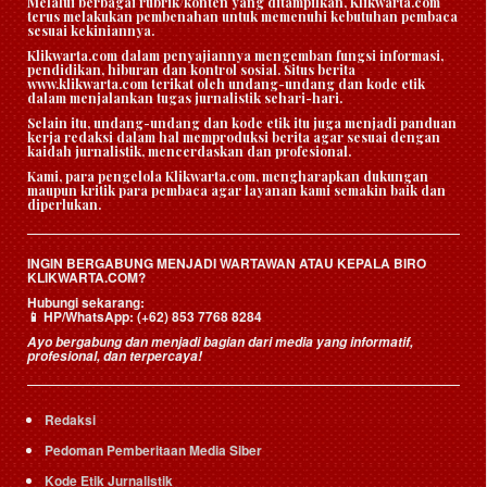
Melalui berbagai rubrik/konten yang ditampilkan, Klikwarta.com
terus melakukan pembenahan untuk memenuhi kebutuhan pembaca
sesuai kekiniannya.
Klikwarta.com dalam penyajiannya mengemban fungsi informasi,
pendidikan, hiburan dan kontrol sosial. Situs berita
www.klikwarta.com terikat oleh undang-undang dan kode etik
dalam menjalankan tugas jurnalistik sehari-hari.
Selain itu, undang-undang dan kode etik itu juga menjadi panduan
kerja redaksi dalam hal memproduksi berita agar sesuai dengan
kaidah jurnalistik, mencerdaskan dan profesional.
Kami, para pengelola Klikwarta.com, mengharapkan dukungan
maupun kritik para pembaca agar layanan kami semakin baik dan
diperlukan.
INGIN BERGABUNG MENJADI WARTAWAN ATAU KEPALA BIRO
KLIKWARTA.COM?
Hubungi sekarang:
HP/WhatsApp:
(+62) 853 7768 8284
📱
Ayo bergabung dan menjadi bagian dari media yang informatif,
profesional, dan terpercaya!
Redaksi
Pedoman Pemberitaan Media Siber
Kode Etik Jurnalistik