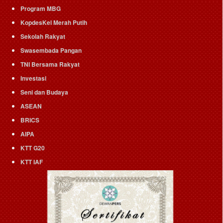
Program MBG
KopdesKel Merah Putih
Sekolah Rakyat
Swasembada Pangan
TNI Bersama Rakyat
Investasi
Seni dan Budaya
ASEAN
BRICS
AIPA
KTT G20
KTT IAF