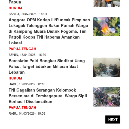
Papua
HUKUM
SABTU, 04/07/2026 - 15:04
Anggota OPM Kodap III/Puncak Pimpinan
Lekagak Talenggen Bakar Rumah Warga
di Kampung Muara Distrik Pogoma, Tim
Patroli Koops TNI Habema Amankan
Lokasi
PAPUA TENGAH
SENIN, 13/04/2026 - 16:50
Bareskrim Polri Bongkar Sindikat Uang
Palsu, Target Edarkan Miliaran Saat
Lebaran
HUKUM
RABU, 18/03/2026 - 12:13
TNI Gagalkan Serangan Kelompok
Bersenjata di Tembagapura, Warga Sipil
Berhasil Diselamatkan
PAPUA TENGAH
RABU, 04/03/2026 - 19:58
NEXT