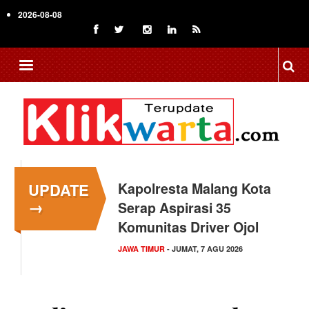
Skip
2026-08-08
to
main
content
UPDATE
Kapolresta Malang Kota
→
Serap Aspirasi 35
Komunitas Driver Ojol
JAWA TIMUR
- JUMAT, 7 AGU 2026