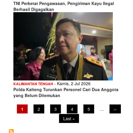
TNI Perketat Pengawasan, Pengiriman Kayu Ilegal
Berhasil Digagalkan
- Kamis, 2 Jul 2026
KALIMANTAN TENGAH
Polda Kalteng Turunkan Personel Cari Dua Anggota
yang Belum Ditemukan
Current
1
Page
2
Page
3
Page
4
Page
5
…
Next
››
Pagination
page
page
Last
Last »
page