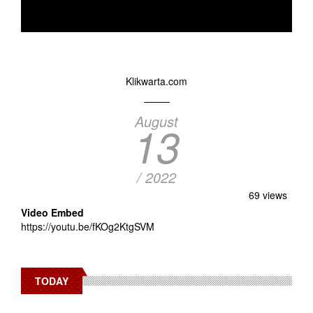
Klikwarta.com
August
13
/ 2022
69 views
Video Embed
https://youtu.be/fKOg2KtgSVM
TODAY