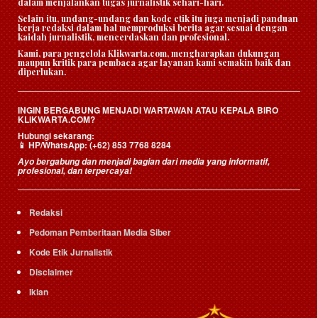
dalam menjalankan tugas jurnalistik sehari-hari.
Selain itu, undang-undang dan kode etik itu juga menjadi panduan
kerja redaksi dalam hal memproduksi berita agar sesuai dengan
kaidah jurnalistik, mencerdaskan dan profesional.
Kami, para pengelola Klikwarta.com, mengharapkan dukungan
maupun kritik para pembaca agar layanan kami semakin baik dan
diperlukan.
INGIN BERGABUNG MENJADI WARTAWAN ATAU KEPALA BIRO
KLIKWARTA.COM?
Hubungi sekarang:
HP/WhatsApp:
(+62) 853 7768 8284
📱
Ayo bergabung dan menjadi bagian dari media yang informatif,
profesional, dan terpercaya!
Redaksi
Pedoman Pemberitaan Media Siber
Kode Etik Jurnalistik
Disclaimer
Iklan