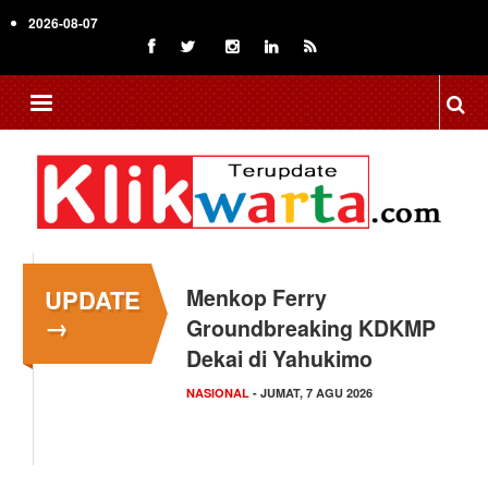
Skip
2026-08-07
to
main
content
UPDATE
Menkop Ferry
→
Groundbreaking KDKMP
Dekai di Yahukimo
NASIONAL
- JUMAT, 7 AGU 2026