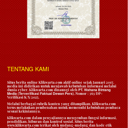
TENTANG KAMI
Situs berita online Klikwarta.com aktif online sejak Januari 2017,
media ini didirikan untuk menjawab kebutuhan informasi melalui
PT. Wahana Bintang
dunia cyber. Klikwarta.com dinaungi oleh
Media (Terverifikasi Faktual Dewan Pers)
, Nomor : 363/DP-
Verifikasi/K/X/2025.
Melalui berbagai rubrik/konten yang ditampilkan, Klikwarta.com
terus melakukan pembenahan untuk memenuhi kebutuhan pembaca
sesuai kekiniannya.
Klikwarta.com dalam penyajiannya mengemban fungsi informasi,
pendidikan, hiburan dan kontrol sosial. Situs berita
www.klikwarta.com terikat oleh undang-undang dan kode etik