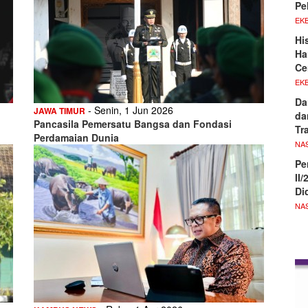
Pe
EKB
Hi
Ha
Ce
EKB
Da
- Senin, 1 Jun 2026
JAWA TIMUR
da
Pancasila Pemersatu Bangsa dan Fondasi
Tr
Perdamaian Dunia
NA
Pe
II
Di
NA