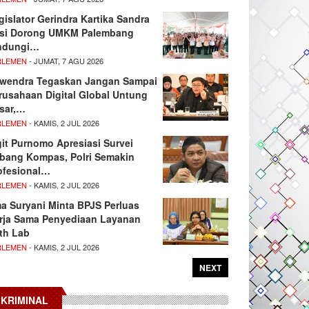
gislator Gerindra Kartika Sandra
si Dorong UMKM Palembang
ndungi…
RLEMEN
- JUMAT, 7 AGU 2026
wendra Tegaskan Jangan Sampai
rusahaan Digital Global Untung
sar,…
RLEMEN
- KAMIS, 2 JUL 2026
git Purnomo Apresiasi Survei
tbang Kompas, Polri Semakin
ofesional…
RLEMEN
- KAMIS, 2 JUL 2026
ma Suryani Minta BPJS Perluas
rja Sama Penyediaan Layanan
th Lab
RLEMEN
- KAMIS, 2 JUL 2026
NEXT
KRIMINAL