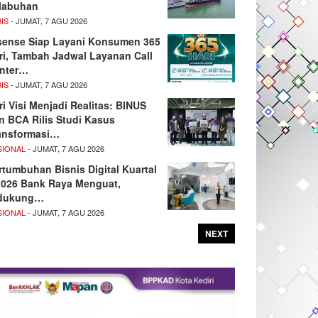
labuhan
IS
- JUMAT, 7 AGU 2026
sense Siap Layani Konsumen 365
ri, Tambah Jadwal Layanan Call
nter…
IS
- JUMAT, 7 AGU 2026
ri Visi Menjadi Realitas: BINUS
n BCA Rilis Studi Kasus
ansformasi…
SIONAL
- JUMAT, 7 AGU 2026
rtumbuhan Bisnis Digital Kuartal
/2026 Bank Raya Menguat,
dukung…
SIONAL
- JUMAT, 7 AGU 2026
NEXT