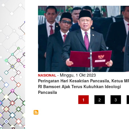
- Minggu, 1 Okt 2023
NASIONAL
Peringatan Hari Kesaktian Pancasila, Ketua M
RI Bamsoet Ajak Terus Kukuhkan Ideologi
Pancasila
Current
1
Page
2
Page
3
page