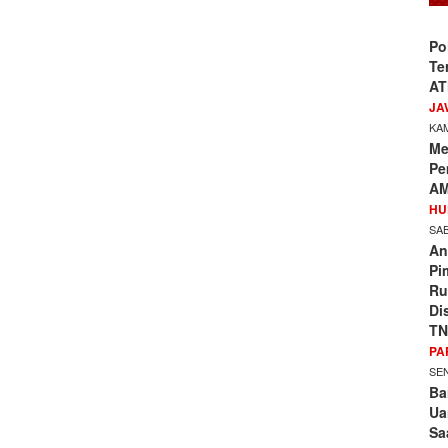
Po
Te
AT
JA
KAM
Me
Pe
AM
HU
SAB
An
Pi
Ru
Di
TN
PA
SEN
Ba
Ua
Sa