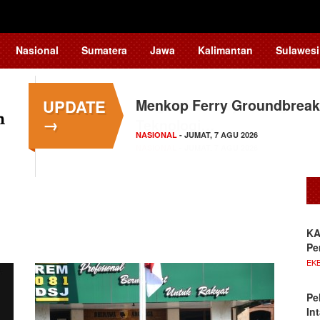
Nasional
Sumatera
Jawa
Kalimantan
Sulawesi
UPDATE
Menkop Ferry Groundbreak
→
NASIONAL
- JUMAT, 7 AGU 2026
KA
Pe
EKB
Pe
In