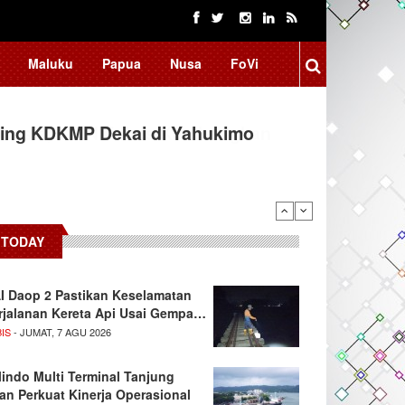
Maluku
Papua
Nusa
FoVi
ing KDKMP Dekai di Yahukimo
TODAY
I Daop 2 Pastikan Keselamatan
rjalanan Kereta Api Usai Gempa…
IS
- JUMAT, 7 AGU 2026
lindo Multi Terminal Tanjung
tan Perkuat Kinerja Operasional