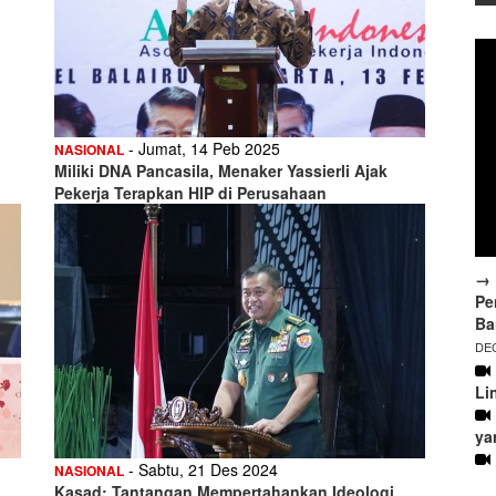
- Jumat, 14 Peb 2025
NASIONAL
Miliki DNA Pancasila, Menaker Yassierli Ajak
Pekerja Terapkan HIP di Perusahaan
→ 
Pe
Ba
DEC
Li
ya
- Sabtu, 21 Des 2024
NASIONAL
Kasad: Tantangan Mempertahankan Ideologi