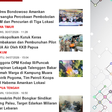
lres Bondowoso Amankan
rsangka Percobaan Pembobolan
M dan Pencurian di Tiga Lokasi
WA TIMUR
IS, 30/07/2026 - 11:28
nkopolkam Kutuk Keras
mbakaran dan Pembunuhan Pilot
A Air Oleh KKB Papua
KUM
TU, 04/07/2026 - 15:04
ggota OPM Kodap III/Puncak
mpinan Lekagak Talenggen Bakar
mah Warga di Kampung Muara
strik Pogoma, Tim Patroli Koops
I Habema Amankan Lokasi
PUA TENGAH
IN, 13/04/2026 - 16:50
reskrim Polri Bongkar Sindikat
ng Palsu, Target Edarkan Miliaran
at Lebaran