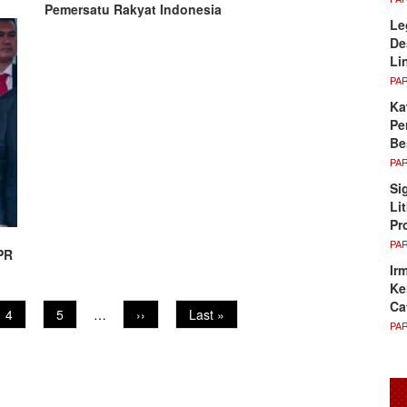
Pemersatu Rakyat Indonesia
Le
De
Li
PA
Ka
Pe
Be
PA
Si
Li
Pr
PA
PR
Ir
Ke
Ca
Page
4
Page
5
…
Next
››
Last
Last »
PA
page
page