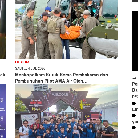
HUKUM
SABTU, 4 JUL 2026
tak
Menkopolkam Kutuk Keras Pembakaran dan
→ 
Pembunuhan Pilot AMA Air Oleh…
Pe
Ba
DEC
Li
ya