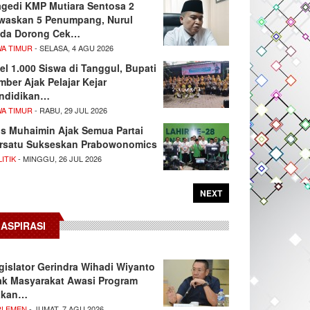
agedi KMP Mutiara Sentosa 2
waskan 5 Penumpang, Nurul
da Dorong Cek…
WA TIMUR
- SELASA, 4 AGU 2026
el 1.000 Siswa di Tanggul, Bupati
mber Ajak Pelajar Kejar
ndidikan…
WA TIMUR
- RABU, 29 JUL 2026
s Muhaimin Ajak Semua Partai
rsatu Sukseskan Prabowonomics
ITIK
- MINGGU, 26 JUL 2026
NEXT
ASPIRASI
gislator Gerindra Wihadi Wiyanto
ak Masyarakat Awasi Program
akan…
RLEMEN
- JUMAT, 7 AGU 2026