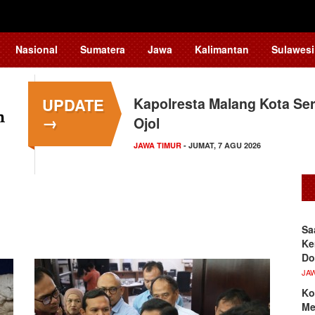
Nasional
Sumatera
Jawa
Kalimantan
Sulawesi
UPDATE
Kapolresta Malang Kota Ser
→
Ojol
JAWA TIMUR
- JUMAT, 7 AGU 2026
Sa
Ke
Do
JA
Ko
Me