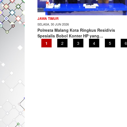
JAWA TIMUR
SELASA, 30 JUN 2026
Polresta Malang Kota Ringkus Residivis
Spesialis Bobol Konter HP yang…
Current
1
Page
2
Page
3
Page
4
Page
5
P
6
page