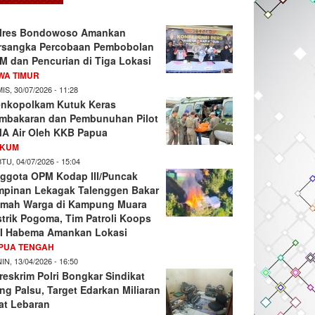
lres Bondowoso Amankan
rsangka Percobaan Pembobolan
M dan Pencurian di Tiga Lokasi
WA TIMUR
IS, 30/07/2026 - 11:28
nkopolkam Kutuk Keras
mbakaran dan Pembunuhan Pilot
A Air Oleh KKB Papua
KUM
TU, 04/07/2026 - 15:04
ggota OPM Kodap III/Puncak
mpinan Lekagak Talenggen Bakar
mah Warga di Kampung Muara
strik Pogoma, Tim Patroli Koops
I Habema Amankan Lokasi
PUA TENGAH
IN, 13/04/2026 - 16:50
reskrim Polri Bongkar Sindikat
ng Palsu, Target Edarkan Miliaran
at Lebaran