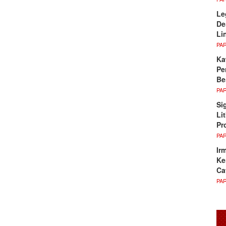
Le
De
Li
PA
Ka
Pe
Be
PA
Si
Li
Pr
PA
Ir
Ke
Ca
PA