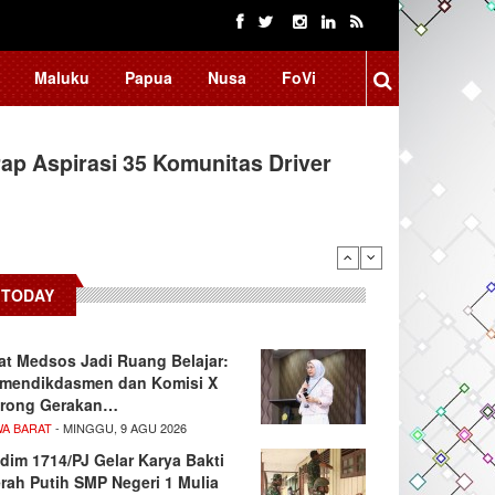
Maluku
Papua
Nusa
FoVi
ap Aspirasi 35 Komunitas Driver
TODAY
at Medsos Jadi Ruang Belajar:
mendikdasmen dan Komisi X
rong Gerakan…
WA BARAT
- MINGGU, 9 AGU 2026
dim 1714/PJ Gelar Karya Bakti
rah Putih SMP Negeri 1 Mulia