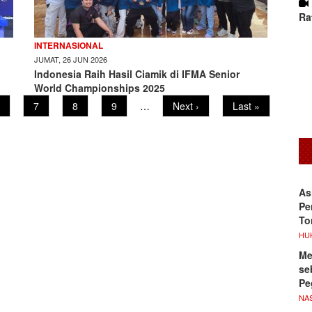
Ra
INTERNASIONAL
JUMAT, 26 JUN 2026
Indonesia Raih Hasil Ciamik di IFMA Senior
World Championships 2025
age
Page
7
Page
8
Page
9
…
Next
Next ›
Last
Last »
page
page
As
Pe
To
HU
Me
se
Pe
NA