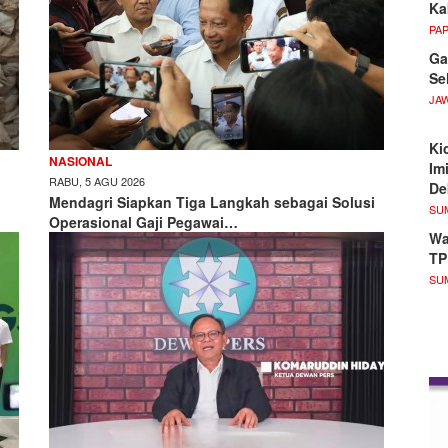
Ka
PA
Ga
Se
JA
Ki
NASIONAL
Im
RABU, 5 AGU 2026
De
Mendagri Siapkan Tiga Langkah sebagai Solusi
SU
Operasional Gaji Pegawai…
Wa
TP
SU