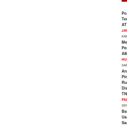
Po
Te
AT
JA
KAM
Me
Pe
AM
HU
SAB
An
Pi
Ru
Di
TN
PA
SEN
Ba
Ua
Sa