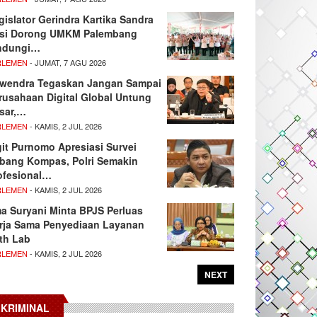
gislator Gerindra Kartika Sandra
si Dorong UMKM Palembang
ndungi…
RLEMEN
- JUMAT, 7 AGU 2026
wendra Tegaskan Jangan Sampai
rusahaan Digital Global Untung
sar,…
RLEMEN
- KAMIS, 2 JUL 2026
git Purnomo Apresiasi Survei
tbang Kompas, Polri Semakin
ofesional…
RLEMEN
- KAMIS, 2 JUL 2026
ma Suryani Minta BPJS Perluas
rja Sama Penyediaan Layanan
th Lab
RLEMEN
- KAMIS, 2 JUL 2026
NEXT
KRIMINAL