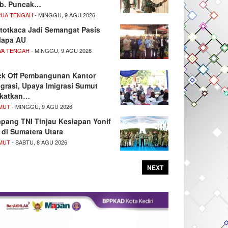
b. Puncak…
PUA TENGAH
- MINGGU, 9 AGU 2026
totkaca Jadi Semangat Pasis
lapa AU
WA TENGAH
- MINGGU, 9 AGU 2026
ck Off Pembangunan Kantor
igrasi, Upaya Imigrasi Sumut
katkan…
MUT
- MINGGU, 9 AGU 2026
pang TNI Tinjau Kesiapan Yonif
 di Sumatera Utara
MUT
- SABTU, 8 AGU 2026
NEXT