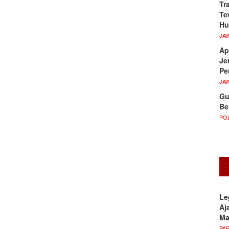
Tr
Te
Hu
JA
Ap
Je
Pe
JA
Gu
Be
POL
Le
Aj
M
PA