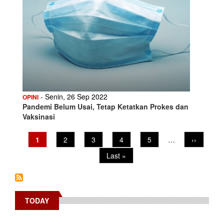
- Senin, 26 Sep 2022
OPINI
Pandemi Belum Usai, Tetap Ketatkan Prokes dan
Vaksinasi
Current
1
Page
2
Page
3
Page
4
Page
5
…
Next
››
Pagination
page
page
Last
Last »
page
TODAY