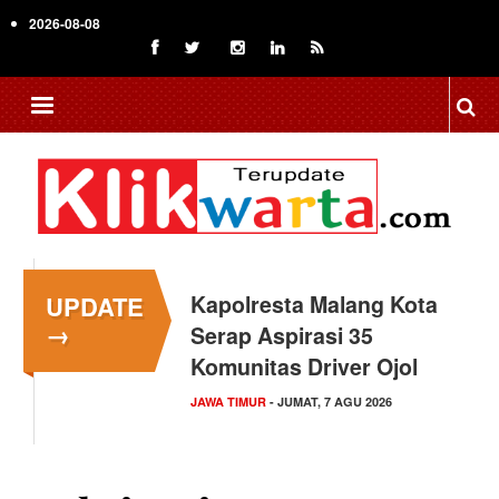
Skip
2026-08-08
to
main
content
UPDATE
Kapolresta Malang Kota
→
Serap Aspirasi 35
Komunitas Driver Ojol
JAWA TIMUR
- JUMAT, 7 AGU 2026