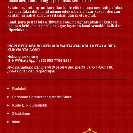
dalam menjalankan tugas jurnalistik sehari-hari.
Selain itu, undang-undang dan kode etik itu juga menjadi panduan
kerja redaksi dalam hal memproduksi berita agar sesuai dengan
kaidah jurnalistik, mencerdaskan dan profesional.
Kami, para pengelola Klikwarta.com, mengharapkan dukungan
maupun kritik para pembaca agar layanan kami semakin baik dan
diperlukan.
INGIN BERGABUNG MENJADI WARTAWAN ATAU KEPALA BIRO
KLIKWARTA.COM?
Hubungi sekarang:
HP/WhatsApp:
(+62) 853 7768 8284
📱
Ayo bergabung dan menjadi bagian dari media yang informatif,
profesional, dan terpercaya!
Redaksi
Pedoman Pemberitaan Media Siber
Kode Etik Jurnalistik
Disclaimer
Iklan