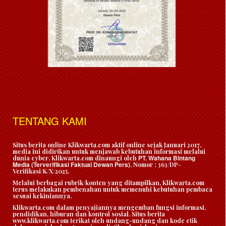
TENTANG KAMI
Situs berita online Klikwarta.com aktif online sejak Januari 2017,
media ini didirikan untuk menjawab kebutuhan informasi melalui
PT. Wahana Bintang
dunia cyber. Klikwarta.com dinaungi oleh
Media (Terverifikasi Faktual Dewan Pers)
, Nomor : 363/DP-
Verifikasi/K/X/2025.
Melalui berbagai rubrik/konten yang ditampilkan, Klikwarta.com
terus melakukan pembenahan untuk memenuhi kebutuhan pembaca
sesuai kekiniannya.
Klikwarta.com dalam penyajiannya mengemban fungsi informasi,
pendidikan, hiburan dan kontrol sosial. Situs berita
www.klikwarta.com terikat oleh undang-undang dan kode etik