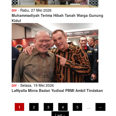
- Rabu, 27 Mei 2026
DIY
Muhammadiyah Terima Hibah Tanah Warga Gunung
Kidul
- Selasa, 19 Mei 2026
DIY
LaNyalla Minta Badan Yudisal PBMI Ambil Tindakan
Current
1
Page
2
Page
3
Page
4
Page
5
…
Next
››
Pagination
page
page
Last
Last »