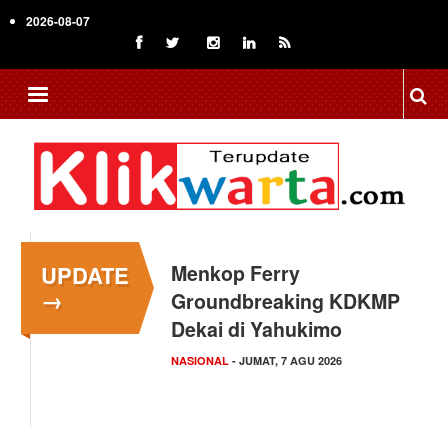
Skip
2026-08-07
to
main
content
UPDATE
Menkop Ferry
→
Groundbreaking KDKMP
Dekai di Yahukimo
NASIONAL
- JUMAT, 7 AGU 2026