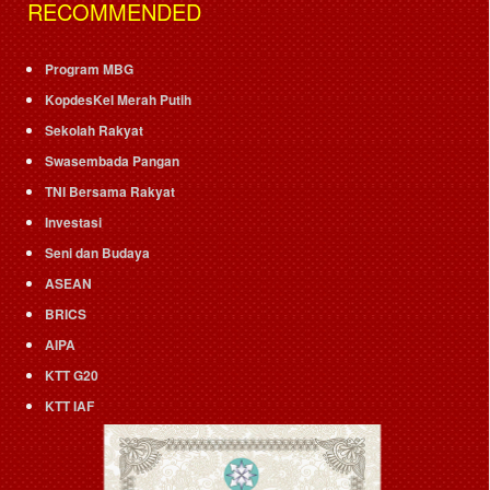
RECOMMENDED
Program MBG
KopdesKel Merah Putih
Sekolah Rakyat
Swasembada Pangan
TNI Bersama Rakyat
Investasi
Seni dan Budaya
ASEAN
BRICS
AIPA
KTT G20
KTT IAF