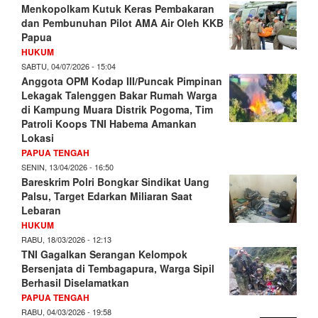
Menkopolkam Kutuk Keras Pembakaran
dan Pembunuhan Pilot AMA Air Oleh KKB
Papua
HUKUM
SABTU, 04/07/2026 - 15:04
Anggota OPM Kodap III/Puncak Pimpinan
Lekagak Talenggen Bakar Rumah Warga
di Kampung Muara Distrik Pogoma, Tim
Patroli Koops TNI Habema Amankan
Lokasi
PAPUA TENGAH
SENIN, 13/04/2026 - 16:50
Bareskrim Polri Bongkar Sindikat Uang
Palsu, Target Edarkan Miliaran Saat
Lebaran
HUKUM
RABU, 18/03/2026 - 12:13
TNI Gagalkan Serangan Kelompok
Bersenjata di Tembagapura, Warga Sipil
Berhasil Diselamatkan
PAPUA TENGAH
RABU, 04/03/2026 - 19:58