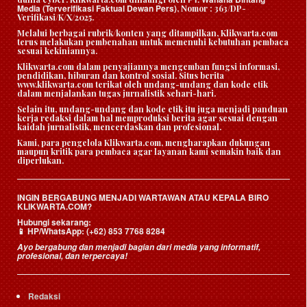
Media (Terverifikasi Faktual Dewan Pers)
, Nomor : 363/DP-
Verifikasi/K/X/2025.
Melalui berbagai rubrik/konten yang ditampilkan, Klikwarta.com
terus melakukan pembenahan untuk memenuhi kebutuhan pembaca
sesuai kekiniannya.
Klikwarta.com dalam penyajiannya mengemban fungsi informasi,
pendidikan, hiburan dan kontrol sosial. Situs berita
www.klikwarta.com terikat oleh undang-undang dan kode etik
dalam menjalankan tugas jurnalistik sehari-hari.
Selain itu, undang-undang dan kode etik itu juga menjadi panduan
kerja redaksi dalam hal memproduksi berita agar sesuai dengan
kaidah jurnalistik, mencerdaskan dan profesional.
Kami, para pengelola Klikwarta.com, mengharapkan dukungan
maupun kritik para pembaca agar layanan kami semakin baik dan
diperlukan.
INGIN BERGABUNG MENJADI WARTAWAN ATAU KEPALA BIRO
KLIKWARTA.COM?
Hubungi sekarang:
HP/WhatsApp:
(+62) 853 7768 8284
📱
Ayo bergabung dan menjadi bagian dari media yang informatif,
profesional, dan terpercaya!
Redaksi