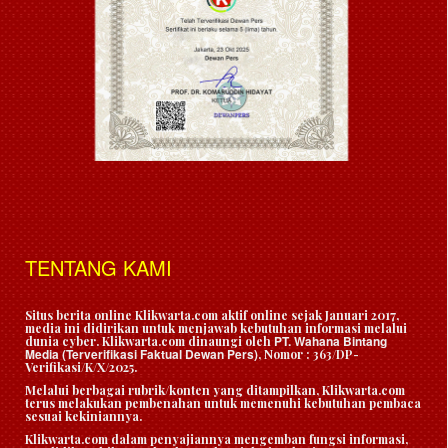
TENTANG KAMI
Situs berita online Klikwarta.com aktif online sejak Januari 2017,
media ini didirikan untuk menjawab kebutuhan informasi melalui
PT. Wahana Bintang
dunia cyber. Klikwarta.com dinaungi oleh
Media (Terverifikasi Faktual Dewan Pers)
, Nomor : 363/DP-
Verifikasi/K/X/2025.
Melalui berbagai rubrik/konten yang ditampilkan, Klikwarta.com
terus melakukan pembenahan untuk memenuhi kebutuhan pembaca
sesuai kekiniannya.
Klikwarta.com dalam penyajiannya mengemban fungsi informasi,