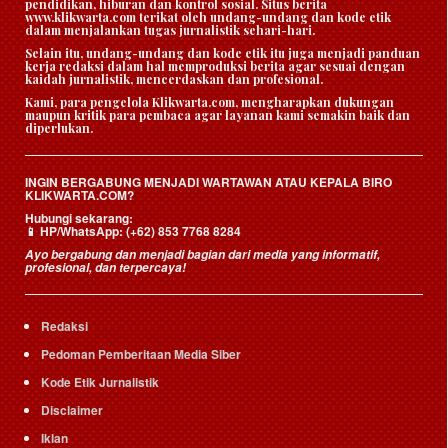
pendidikan, hiburan dan kontrol sosial. Situs berita
www.klikwarta.com terikat oleh undang-undang dan kode etik
dalam menjalankan tugas jurnalistik sehari-hari.
Selain itu, undang-undang dan kode etik itu juga menjadi panduan
kerja redaksi dalam hal memproduksi berita agar sesuai dengan
kaidah jurnalistik, mencerdaskan dan profesional.
Kami, para pengelola Klikwarta.com, mengharapkan dukungan
maupun kritik para pembaca agar layanan kami semakin baik dan
diperlukan.
INGIN BERGABUNG MENJADI WARTAWAN ATAU KEPALA BIRO
KLIKWARTA.COM?
Hubungi sekarang:
HP/WhatsApp:
(+62) 853 7768 8284
📱
Ayo bergabung dan menjadi bagian dari media yang informatif,
profesional, dan terpercaya!
Redaksi
Pedoman Pemberitaan Media Siber
Kode Etik Jurnalistik
Disclaimer
Iklan