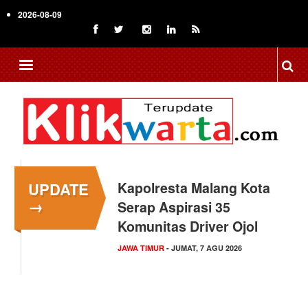
Skip
2026-08-09
to
main
content
UPDATE
Kapolresta Malang Kota
→
Serap Aspirasi 35
Komunitas Driver Ojol
JAWA TIMUR
- JUMAT, 7 AGU 2026