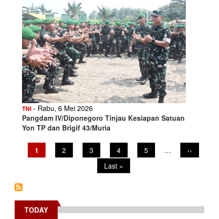
- Rabu, 6 Mei 2026
TNI
Pangdam IV/Diponegoro Tinjau Kesiapan Satuan
Yon TP dan Brigif 43/Muria
Current
1
Page
2
Page
3
Page
4
Page
5
…
Next
››
Pagination
page
page
Last
Last »
page
TODAY