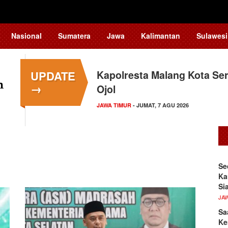
Nasional
Sumatera
Jawa
Kalimantan
Sulawesi
UPDATE
Kapolresta Malang Kota Ser
→
Ojol
JAWA TIMUR
- JUMAT, 7 AGU 2026
Se
Ka
Si
JA
Sa
Ke