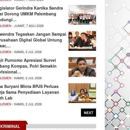
gislator Gerindra Kartika Sandra
si Dorong UMKM Palembang
ndungi…
RLEMEN
- JUMAT, 7 AGU 2026
wendra Tegaskan Jangan Sampai
rusahaan Digital Global Untung
sar,…
RLEMEN
- KAMIS, 2 JUL 2026
git Purnomo Apresiasi Survei
tbang Kompas, Polri Semakin
ofesional…
RLEMEN
- KAMIS, 2 JUL 2026
ma Suryani Minta BPJS Perluas
rja Sama Penyediaan Layanan
th Lab
RLEMEN
- KAMIS, 2 JUL 2026
NEXT
KRIMINAL