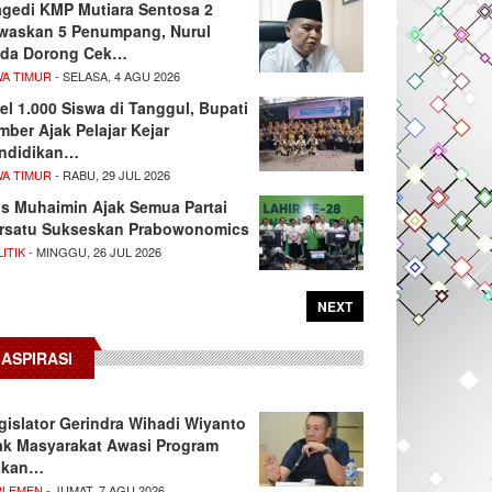
agedi KMP Mutiara Sentosa 2
waskan 5 Penumpang, Nurul
da Dorong Cek…
WA TIMUR
- SELASA, 4 AGU 2026
el 1.000 Siswa di Tanggul, Bupati
mber Ajak Pelajar Kejar
ndidikan…
WA TIMUR
- RABU, 29 JUL 2026
s Muhaimin Ajak Semua Partai
rsatu Sukseskan Prabowonomics
ITIK
- MINGGU, 26 JUL 2026
NEXT
ASPIRASI
gislator Gerindra Wihadi Wiyanto
ak Masyarakat Awasi Program
akan…
RLEMEN
- JUMAT, 7 AGU 2026