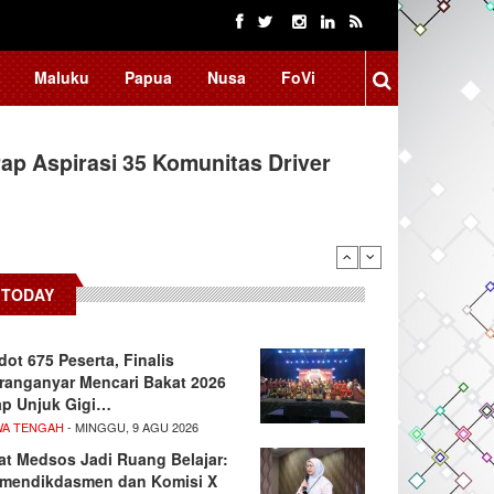
Maluku
Papua
Nusa
FoVi
ap Aspirasi 35 Komunitas Driver
TODAY
dot 675 Peserta, Finalis
ranganyar Mencari Bakat 2026
ap Unjuk Gigi…
WA TENGAH
- MINGGU, 9 AGU 2026
at Medsos Jadi Ruang Belajar:
mendikdasmen dan Komisi X