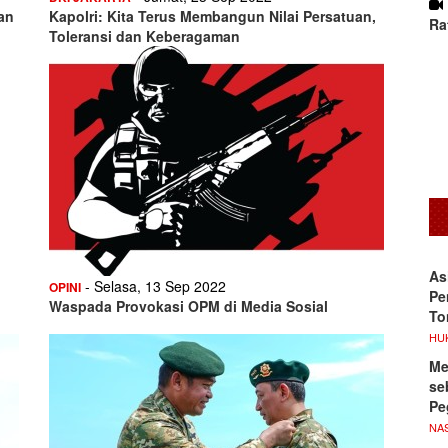
an
Kapolri: Kita Terus Membangun Nilai Persatuan,
Ra
Toleransi dan Keberagaman
As
- Selasa, 13 Sep 2022
OPINI
Pe
Waspada Provokasi OPM di Media Sosial
To
HU
Me
se
Pe
NA