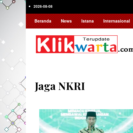
Skip
2026-08-08
to
main
Beranda
News
Istana
Internasional
content
Jaga NKRI
Pagination