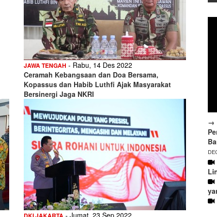
- Rabu, 14 Des 2022
JAWA TENGAH
Ceramah Kebangsaan dan Doa Bersama,
Kopassus dan Habib Luthfi Ajak Masyarakat
Bersinergi Jaga NKRI
→ 
Pe
Ba
DEC
Li
ya
- Jumat, 23 Sep 2022
DKI JAKARTA