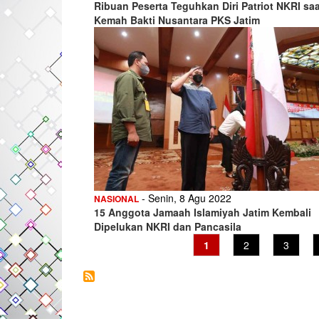
Ribuan Peserta Teguhkan Diri Patriot NKRI saa
Kemah Bakti Nusantara PKS Jatim
- Senin, 8 Agu 2022
NASIONAL
15 Anggota Jamaah Islamiyah Jatim Kembali
Dipelukan NKRI dan Pancasila
Current
1
Page
2
Page
3
page