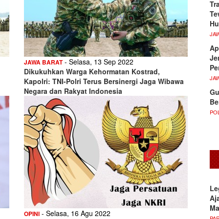
Tr
Te
Hu
JA
Ap
Je
- Selasa, 13 Sep 2022
JAWA BARAT
Pe
Dikukuhkan Warga Kehormatan Kostrad,
JA
Kapolri: TNI-Polri Terus Bersinergi Jaga Wibawa
Negara dan Rakyat Indonesia
Gu
Be
POL
Le
Aj
M
- Selasa, 16 Agu 2022
OPINI
PA