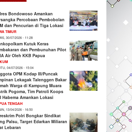
lres Bondowoso Amankan
rsangka Percobaan Pembobolan
M dan Pencurian di Tiga Lokasi
WA TIMUR
IS, 30/07/2026 - 11:28
nkopolkam Kutuk Keras
mbakaran dan Pembunuhan Pilot
A Air Oleh KKB Papua
KUM
TU, 04/07/2026 - 15:04
ggota OPM Kodap III/Puncak
mpinan Lekagak Talenggen Bakar
mah Warga di Kampung Muara
strik Pogoma, Tim Patroli Koops
I Habema Amankan Lokasi
PUA TENGAH
IN, 13/04/2026 - 16:50
reskrim Polri Bongkar Sindikat
ng Palsu, Target Edarkan Miliaran
at Lebaran