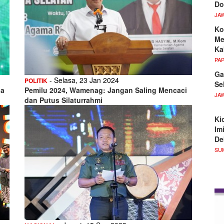
Do
JA
Ko
Me
Ka
PA
Ga
- Selasa, 23 Jan 2024
POLITIK
Se
ga
Pemilu 2024, Wamenag: Jangan Saling Mencaci
JA
dan Putus Silaturrahmi
Ki
Im
De
SU