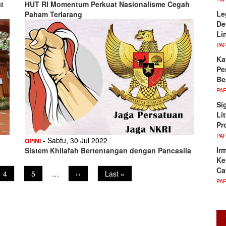
t
HUT RI Momentum Perkuat Nasionalisme Cegah
Le
Paham Terlarang
De
Li
PA
Ka
Pe
Be
PA
Si
Li
Pr
PA
- Sabtu, 30 Jul 2022
OPINI
Ir
Sistem Khilafah Bertentangan dengan Pancasila
Ke
Ca
Page
4
Page
5
…
Next
››
Last
Last »
PA
page
page