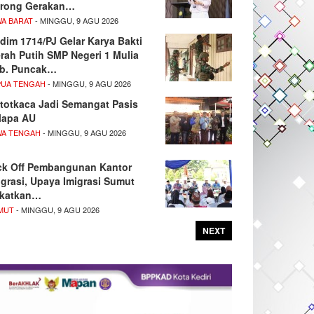
rong Gerakan…
WA BARAT
- MINGGU, 9 AGU 2026
dim 1714/PJ Gelar Karya Bakti
rah Putih SMP Negeri 1 Mulia
b. Puncak…
PUA TENGAH
- MINGGU, 9 AGU 2026
totkaca Jadi Semangat Pasis
lapa AU
WA TENGAH
- MINGGU, 9 AGU 2026
ck Off Pembangunan Kantor
igrasi, Upaya Imigrasi Sumut
katkan…
MUT
- MINGGU, 9 AGU 2026
NEXT