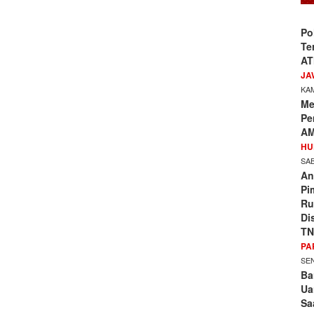
Po
Te
AT
JA
KAM
Me
Pe
AM
HU
SAB
An
Pi
Ru
Di
TN
PA
SEN
Ba
Ua
Sa