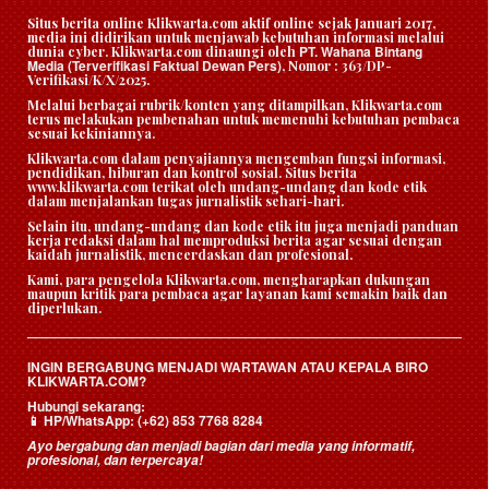
Situs berita online Klikwarta.com aktif online sejak Januari 2017,
media ini didirikan untuk menjawab kebutuhan informasi melalui
PT. Wahana Bintang
dunia cyber. Klikwarta.com dinaungi oleh
Media (Terverifikasi Faktual Dewan Pers)
, Nomor : 363/DP-
Verifikasi/K/X/2025.
Melalui berbagai rubrik/konten yang ditampilkan, Klikwarta.com
terus melakukan pembenahan untuk memenuhi kebutuhan pembaca
sesuai kekiniannya.
Klikwarta.com dalam penyajiannya mengemban fungsi informasi,
pendidikan, hiburan dan kontrol sosial. Situs berita
www.klikwarta.com terikat oleh undang-undang dan kode etik
dalam menjalankan tugas jurnalistik sehari-hari.
Selain itu, undang-undang dan kode etik itu juga menjadi panduan
kerja redaksi dalam hal memproduksi berita agar sesuai dengan
kaidah jurnalistik, mencerdaskan dan profesional.
Kami, para pengelola Klikwarta.com, mengharapkan dukungan
maupun kritik para pembaca agar layanan kami semakin baik dan
diperlukan.
INGIN BERGABUNG MENJADI WARTAWAN ATAU KEPALA BIRO
KLIKWARTA.COM?
Hubungi sekarang:
HP/WhatsApp:
(+62) 853 7768 8284
📱
Ayo bergabung dan menjadi bagian dari media yang informatif,
profesional, dan terpercaya!