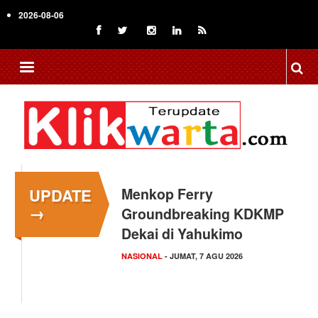
Skip
2026-08-06
to
main
content
UPDATE
Dosen Ilmu Komputer
→
UPER Kembangkan
Aplikasi Netrash,
Pengelolaan…
KAMPUS NEWS
- JUMAT, 7 AGU 2026