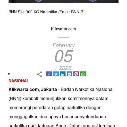
BNN Sita 360 KG Narkotika /Foto : BNN RI
Klikwarta.com
February
05
/ 2026
NASIONAL
Klikwarta
.
com
,
Jakarta
- Badan Narkotika Nasional
(BNN) kembali menunjukkan komitmennya dalam
memerangi peredaran gelap narkotika dengan
menggagalkan dua upaya besar penyelundupan
narkotika dari Jaringan Aceh. Dalam operasi terpisah