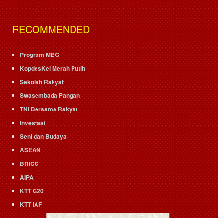
RECOMMENDED
Program MBG
KopdesKel Merah Putih
Sekolah Rakyat
Swasembada Pangan
TNI Bersama Rakyat
Investasi
Seni dan Budaya
ASEAN
BRICS
AIPA
KTT G20
KTT IAF