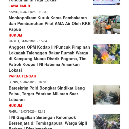
JAWA TIMUR
KAMIS, 30/07/2026 - 11:28
Menkopolkam Kutuk Keras Pembakaran
dan Pembunuhan Pilot AMA Air Oleh KKB
Papua
HUKUM
SABTU, 04/07/2026 - 15:04
Anggota OPM Kodap III/Puncak Pimpinan
Lekagak Talenggen Bakar Rumah Warga
di Kampung Muara Distrik Pogoma, Tim
Patroli Koops TNI Habema Amankan
Lokasi
PAPUA TENGAH
SENIN, 13/04/2026 - 16:50
Bareskrim Polri Bongkar Sindikat Uang
Palsu, Target Edarkan Miliaran Saat
Lebaran
HUKUM
RABU, 18/03/2026 - 12:13
TNI Gagalkan Serangan Kelompok
Bersenjata di Tembagapura, Warga Sipil
Berhasil Diselamatkan